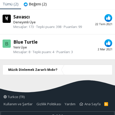
Tümü
(2)
Beğeni
(2)
Savascı
Deneyimli Üye
22 Tem 2021
Mesajlar
173
Tepki puanı
398
Puanları
99
Blue Turtle
B
Yeni Üye
2 Mar 2021
Mesajlar
8
Tepki puanı
4
Puanları
3
Müzik Dinlemek Zararlı Mıdır?
Turkce (TR)
Kullanım ve Şartlar
Gizlilik Politikası
Yardım
Ana Sayfa
R
S
S