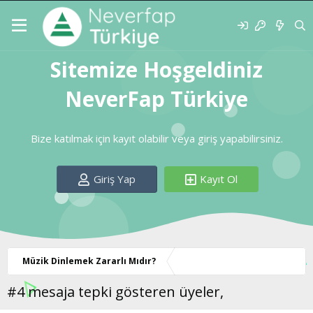
Sitemize Hoşgeldiniz
NeverFap Türkiye
Bize katılmak için kayıt olabilir veya giriş yapabilirsiniz.
Giriş Yap
Kayıt Ol
Müzik Dinlemek Zararlı Mıdır?
#4 mesaja tepki gösteren üyeler,