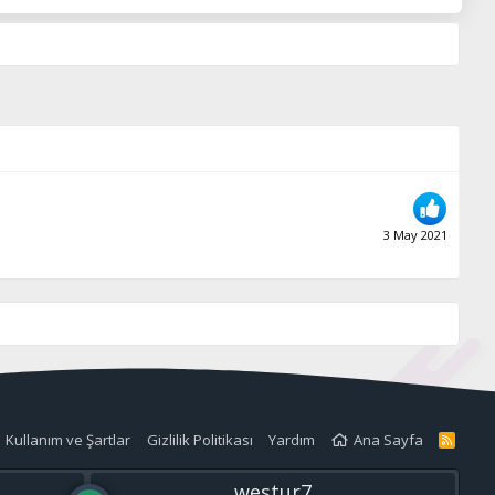
3 May 2021
Kullanım ve Şartlar
Gizlilik Politikası
Yardım
Ana Sayfa
R
S
S
westur7