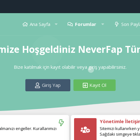
Ana Sayfa
Forumlar
Son Payl
mize Hoşgeldiniz NeverFap Tü
Bize katılmak için kayıt olabilir veya giriş yapabilirsiniz.
Giriş Yap
Kayıt Ol
Yönetimle İletiş
manızı engeller. Kurallarımızı
Sitemizi kullanırken y
Sağdaki simgeye tıkla