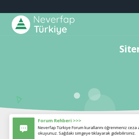
Site
Forum Rehberi >>>
Neverfap Türkiye Forum kurallarını öğrenmeniz ceza al
okuyunuz. Sağdaki simgeye tıklayarak gidebilirsiniz.