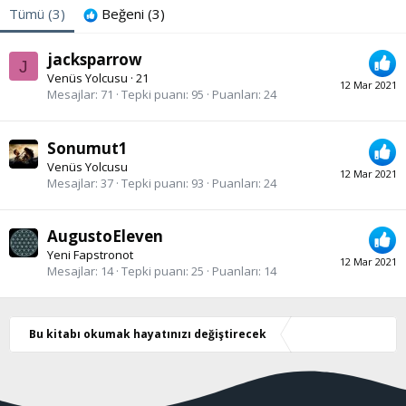
Tümü
(3)
Beğeni
(3)
jacksparrow
J
Venüs Yolcusu
·
21
12 Mar 2021
Mesajlar
71
Tepki puanı
95
Puanları
24
Sonumut1
Venüs Yolcusu
12 Mar 2021
Mesajlar
37
Tepki puanı
93
Puanları
24
AugustoEleven
Yeni Fapstronot
12 Mar 2021
Mesajlar
14
Tepki puanı
25
Puanları
14
Bu kitabı okumak hayatınızı değiştirecek