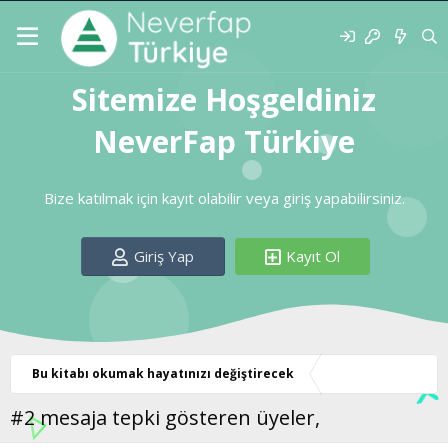
Sitemize Hoşgeldiniz
NeverFap Türkiye
Bize katılmak için kayıt olabilir veya giriş yapabilirsiniz.
Giriş Yap
Kayıt Ol
Bu kitabı okumak hayatınızı değiştirecek
#2 mesaja tepki gösteren üyeler,