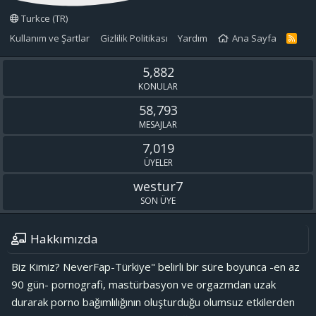
Turkce (TR)
Kullanım ve Şartlar
Gizlilik Politikası
Yardım
Ana Sayfa
R
S
S
5,882
KONULAR
58,793
MESAJLAR
7,019
ÜYELER
westur7
SON ÜYE
Hakkımızda
Biz Kimiz? NeverFap-Türkiye" belirli bir süre boyunca -en az
90 gün- pornografi, mastürbasyon ve orgazmdan uzak
durarak porno bağımlılığının oluşturduğu olumsuz etkilerden