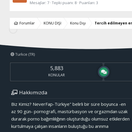
Mesajlar
7
Tepki puanı
8
Puanları
3
Forumlar
KONU DIŞI
Konu Dışı
Tercih edilmeyen er
Turkce (TR)
5,883
KONULAR
Hakkımızda
Biz Kimiz? NeverFap-Türkiye" belirli bir süre boyunca -en
az 90 gün- pornografi, mastürbasyon ve orgazmdan uzak
durarak porno bağımlılığının oluşturduğu olumsuz etkilerden
kurtulmaya çalışan insanların buluştuğu bu arınma