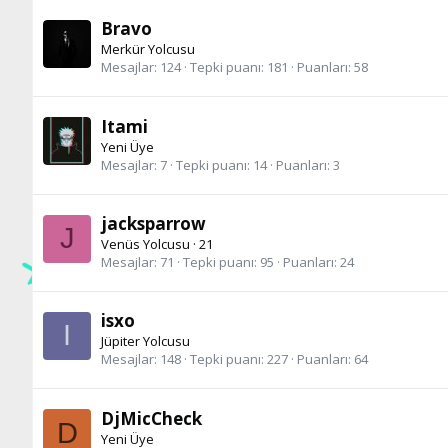
Bravo
Merkür Yolcusu
Mesajlar
124
Tepki puanı
181
Puanları
58
Itami
Yeni Üye
Mesajlar
7
Tepki puanı
14
Puanları
3
jacksparrow
J
Venüs Yolcusu
·
21
Mesajlar
71
Tepki puanı
95
Puanları
24
isxo
I
Jüpiter Yolcusu
Mesajlar
148
Tepki puanı
227
Puanları
64
DjMicCheck
D
Yeni Üye