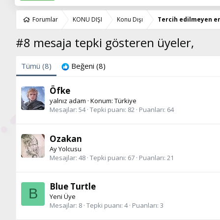
Forumlar
KONU DIŞI
Konu Dışı
Tercih edilmeyen er
#8 mesaja tepki gösteren üyeler,
Tümü
(8)
Beğeni
(8)
Öfke
yalnız adam
·
Konum:
Türkiye
Mesajlar
54
Tepki puanı
82
Puanları
64
Ozakan
Ay Yolcusu
Mesajlar
48
Tepki puanı
67
Puanları
21
Blue Turtle
B
Yeni Üye
Mesajlar
8
Tepki puanı
4
Puanları
3