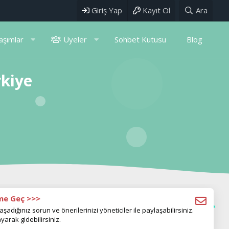
Giriş Yap
Kayıt Ol
Ara
aşımlar
Üyeler
Sohbet Kutusu
Blog
rkiye
ime Geç >>>
aşadığınız sorun ve önerilerinizi yöneticiler ile paylaşabilirsiniz.
yarak gidebilirsiniz.