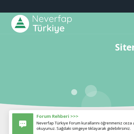
Site
Forum Rehberi >>>
Neverfap Türkiye Forum kurallarını öğrenmeniz ceza al
okuyunuz. Sağdaki simgeye tıklayarak gidebilirsiniz.