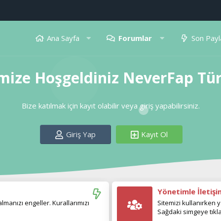
Ana Sayfa
Forumlar
Son Payl
mize Hoşgeldiniz NeverFap Tü
Bize katılmak için kayıt olabilir veya giriş yapabilirsiniz.
Giriş Yap
Kayıt Ol
Yönetimle İletiş
manızı engeller. Kurallarımızı
Sitemizi kullanırken y
Sağdaki simgeye tıkla