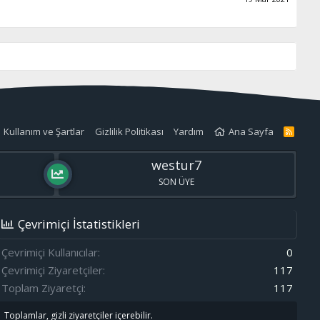
Kullanım ve Şartlar
Gizlilik Politikası
Yardım
Ana Sayfa
R
S
S
westur7
SON ÜYE
Çevrimiçi İstatistikleri
Çevrimiçi Kullanıcılar
0
Çevrimiçi Ziyaretçiler
117
Toplam Ziyaretçi
117
Toplamlar, gizli ziyaretçiler içerebilir.