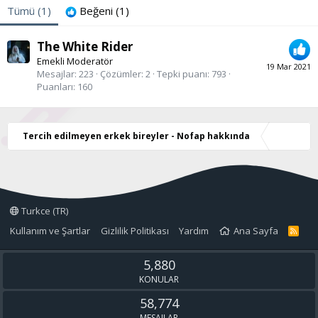
Tümü
(1)
Beğeni
(1)
The White Rider
Emekli Moderatör
19 Mar 2021
Mesajlar
223
Çözümler
2
Tepki puanı
793
Puanları
160
Tercih edilmeyen erkek bireyler - Nofap hakkında
Turkce (TR)
Kullanım ve Şartlar
Gizlilik Politikası
Yardım
Ana Sayfa
R
S
S
5,880
KONULAR
58,774
MESAJLAR