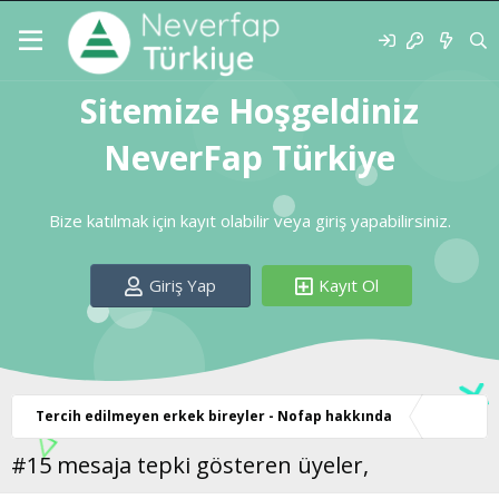
Sitemize Hoşgeldiniz
NeverFap Türkiye
Bize katılmak için kayıt olabilir veya giriş yapabilirsiniz.
Giriş Yap
Kayıt Ol
Tercih edilmeyen erkek bireyler - Nofap hakkında
#15 mesaja tepki gösteren üyeler,