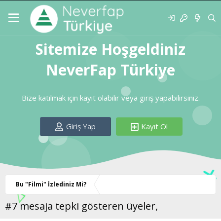
Sitemize Hoşgeldiniz
NeverFap Türkiye
Bize katılmak için kayıt olabilir veya giriş yapabilirsiniz.
Giriş Yap
Kayıt Ol
Bu "Filmi" İzlediniz Mi?
#7 mesaja tepki gösteren üyeler,