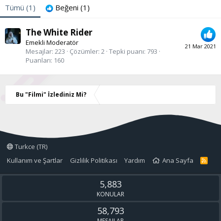
Tümü
(1)
Beğeni
(1)
The White Rider
Emekli Moderatör
21 Mar 2021
Mesajlar
223
Çözümler
2
Tepki puanı
793
Puanları
160
Bu "Filmi" İzlediniz Mi?
Turkce (TR)
Kullanım ve Şartlar
Gizlilik Politikası
Yardım
Ana Sayfa
R
S
S
5,883
KONULAR
58,793
MESAJLAR