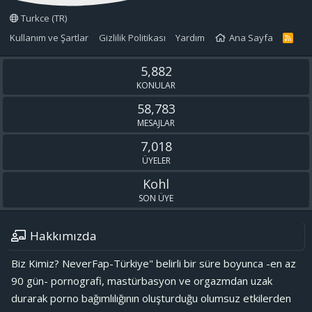
Turkce (TR)
Kullanım ve Şartlar
Gizlilik Politikası
Yardım
Ana Sayfa
R
S
S
5,882
KONULAR
58,783
MESAJLAR
7,018
ÜYELER
Kohl
SON ÜYE
Hakkımızda
Biz Kimiz? NeverFap-Türkiye" belirli bir süre boyunca -en az
90 gün- pornografi, mastürbasyon ve orgazmdan uzak
durarak porno bağımlılığının oluşturduğu olumsuz etkilerden