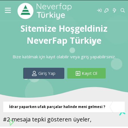
Sitemize Hoşgeldiniz
NeverFap Türkiye
Bize katılmak için kayıt olabilir veya giriş yapabilirsiniz.
Giriş Yap
Kayıt Ol
İdrar yaparken ufak parçalar halinde meni gelmesi ?
#2 mesaja tepki gösteren üyeler,