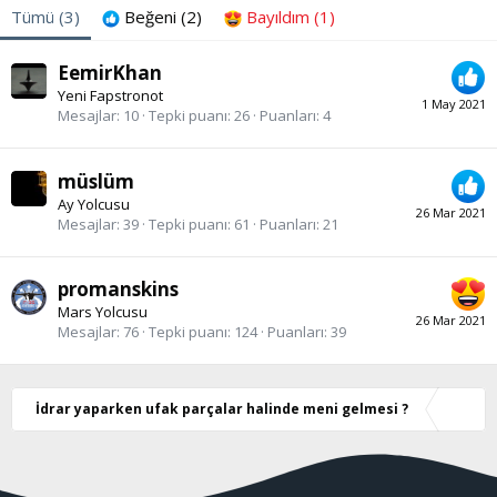
Tümü
(3)
Beğeni
(2)
Bayıldım
(1)
EemirKhan
Yeni Fapstronot
1 May 2021
Mesajlar
10
Tepki puanı
26
Puanları
4
müslüm
Ay Yolcusu
26 Mar 2021
Mesajlar
39
Tepki puanı
61
Puanları
21
promanskins
Mars Yolcusu
26 Mar 2021
Mesajlar
76
Tepki puanı
124
Puanları
39
İdrar yaparken ufak parçalar halinde meni gelmesi ?