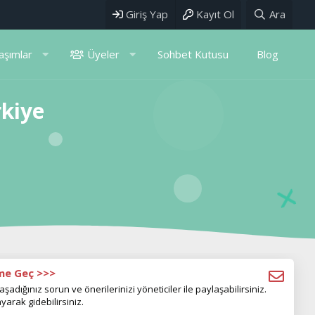
Giriş Yap
Kayıt Ol
Ara
aşımlar
Üyeler
Sohbet Kutusu
Blog
rkiye
ime Geç >>>
aşadığınız sorun ve önerilerinizi yöneticiler ile paylaşabilirsiniz.
yarak gidebilirsiniz.