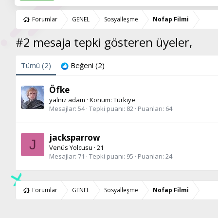
Forumlar
GENEL
Sosyalleşme
Nofap Filmi
#2 mesaja tepki gösteren üyeler,
Tümü
(2)
Beğeni
(2)
Öfke
yalnız adam
·
Konum:
Türkiye
Mesajlar
54
Tepki puanı
82
Puanları
64
jacksparrow
J
Venüs Yolcusu
·
21
Mesajlar
71
Tepki puanı
95
Puanları
24
Forumlar
GENEL
Sosyalleşme
Nofap Filmi