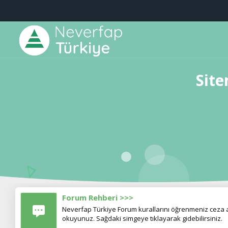
Site
Forum Rehberi >>>
Neverfap Türkiye Forum kurallarını öğrenmeniz ceza al
okuyunuz. Sağdaki simgeye tıklayarak gidebilirsiniz.