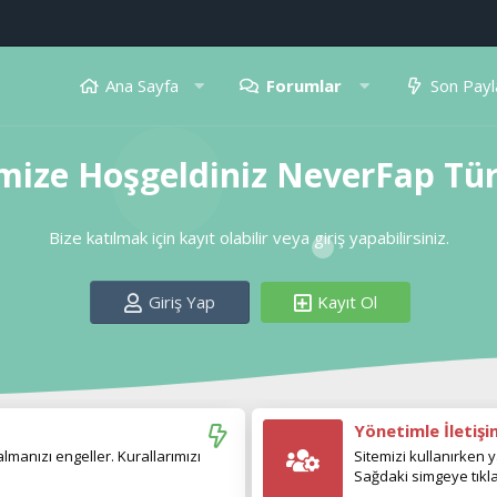
Ana Sayfa
Forumlar
Son Payl
mize Hoşgeldiniz NeverFap Tü
Bize katılmak için kayıt olabilir veya giriş yapabilirsiniz.
Giriş Yap
Kayıt Ol
Yönetimle İletiş
manızı engeller. Kurallarımızı
Sitemizi kullanırken y
Sağdaki simgeye tıkla