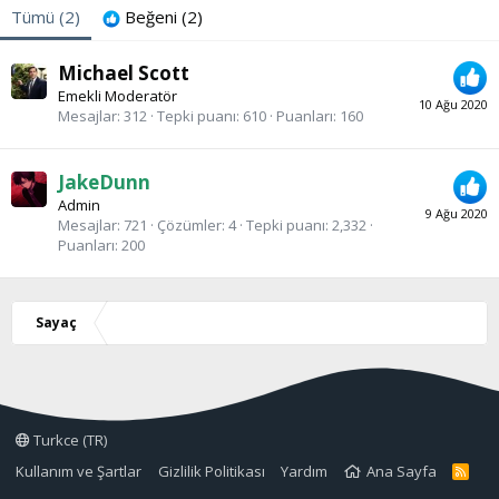
Tümü
(2)
Beğeni
(2)
Michael Scott
Emekli Moderatör
10 Ağu 2020
Mesajlar
312
Tepki puanı
610
Puanları
160
JakeDunn
Admin
9 Ağu 2020
Mesajlar
721
Çözümler
4
Tepki puanı
2,332
Puanları
200
Sayaç
Turkce (TR)
Kullanım ve Şartlar
Gizlilik Politikası
Yardım
Ana Sayfa
R
S