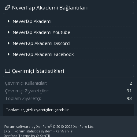
NeverFap Akademi Bağlantıları
Neverfap Akademi
Neverfap Akademi Youtube
NeverFap Akademi Discord
NeverFap Akademi Facebook
Çevrimiçi İstatistikleri
Çevrimiçi Kullanıcılar
2
Çevrimiçi Ziyaretçiler
91
Toplam Ziyaretçi
93
Toplamlar, gizli ziyaretçiler içerebilir.
®
Forum software by XenForo
© 2010-2021 XenForo Ltd.
[XGT] Forum statistics system
- XenGenTr
Xenforo Theme by
© XenTR