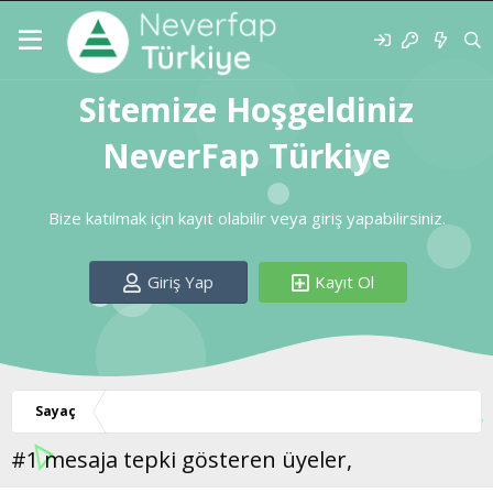
Sitemize Hoşgeldiniz
NeverFap Türkiye
Bize katılmak için kayıt olabilir veya giriş yapabilirsiniz.
Giriş Yap
Kayıt Ol
Sayaç
#1 mesaja tepki gösteren üyeler,