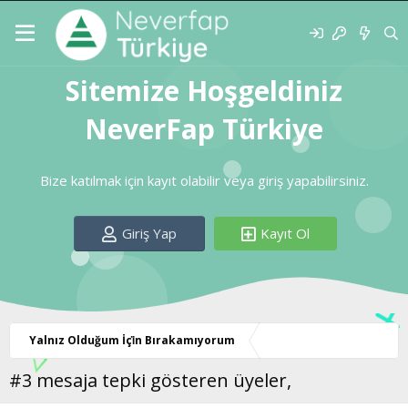
Sitemize Hoşgeldiniz
NeverFap Türkiye
Bize katılmak için kayıt olabilir veya giriş yapabilirsiniz.
Giriş Yap
Kayıt Ol
Yalnız Olduğum İçi̇n Bırakamıyorum
#3 mesaja tepki gösteren üyeler,