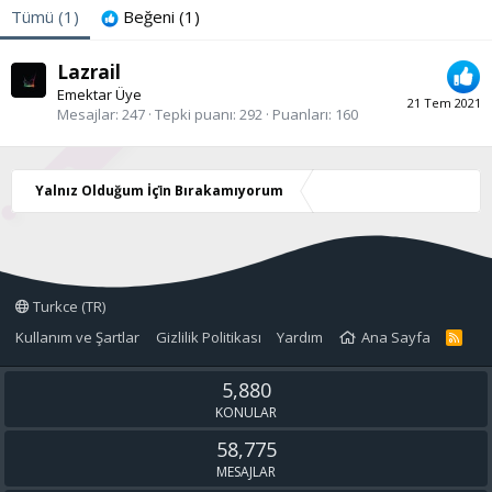
Tümü
(1)
Beğeni
(1)
Lazrail
Emektar Üye
21 Tem 2021
Mesajlar
247
Tepki puanı
292
Puanları
160
Yalnız Olduğum İçi̇n Bırakamıyorum
Turkce (TR)
Kullanım ve Şartlar
Gizlilik Politikası
Yardım
Ana Sayfa
R
S
S
5,880
KONULAR
58,775
MESAJLAR