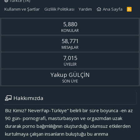
Turkce (TR)
Kullanım ve Şartlar
Gizlilik Politikası
Yardım
Ana Sayfa
R
S
S
5,880
KONULAR
58,771
MESAJLAR
7,015
ÜYELER
Yakup GÜLÇİN
SON ÜYE
Hakkımızda
Biz Kimiz? NeverFap-Türkiye" belirli bir süre boyunca -en az
90 gün- pornografi, mastürbasyon ve orgazmdan uzak
durarak porno bağımlılığının oluşturduğu olumsuz etkilerden
kurtulmaya çalışan insanların buluştuğu bu arınma