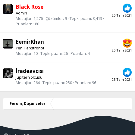
Black Rose
Admin
25 Tem 2021
Mesajlar
1,276
Çözümler
9
Tepki puanı
3,413
Puanları
180
EemirKhan
Yeni Fapstronot
25 Tem 2021
Mesajlar
10
Tepki puanı
26
Puanları
4
İradeavcısı
Jüpiter Yolcusu
25 Tem 2021
Mesajlar
264
Tepki puanı
250
Puanları
96
Forum, Düşünceler