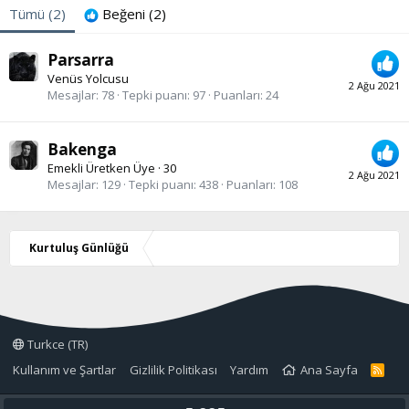
Tümü
(2)
Beğeni
(2)
Parsarra
Venüs Yolcusu
2 Ağu 2021
Mesajlar
78
Tepki puanı
97
Puanları
24
Bakenga
Emekli Üretken Üye
·
30
2 Ağu 2021
Mesajlar
129
Tepki puanı
438
Puanları
108
Kurtuluş Günlüğü
Turkce (TR)
Kullanım ve Şartlar
Gizlilik Politikası
Yardım
Ana Sayfa
R
S
S