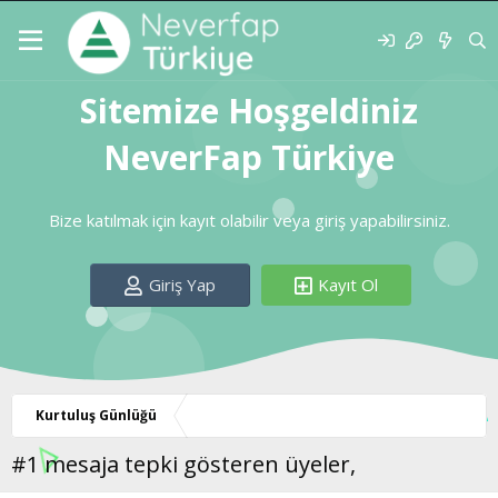
Sitemize Hoşgeldiniz
NeverFap Türkiye
Bize katılmak için kayıt olabilir veya giriş yapabilirsiniz.
Giriş Yap
Kayıt Ol
Kurtuluş Günlüğü
#1 mesaja tepki gösteren üyeler,