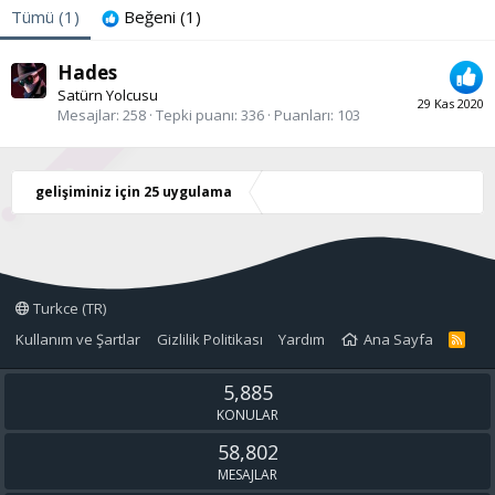
Tümü
(1)
Beğeni
(1)
Hades
Satürn Yolcusu
29 Kas 2020
Mesajlar
258
Tepki puanı
336
Puanları
103
gelişiminiz için 25 uygulama
Turkce (TR)
Kullanım ve Şartlar
Gizlilik Politikası
Yardım
Ana Sayfa
R
S
S
5,885
KONULAR
58,802
MESAJLAR