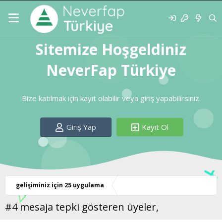
Sitemize Hoşgeldiniz
NeverFap Türkiye
Bize katılmak için kayıt olabilir veya giriş yapabilirsiniz.
Giriş Yap
Kayıt Ol
gelişiminiz için 25 uygulama
#4 mesaja tepki gösteren üyeler,