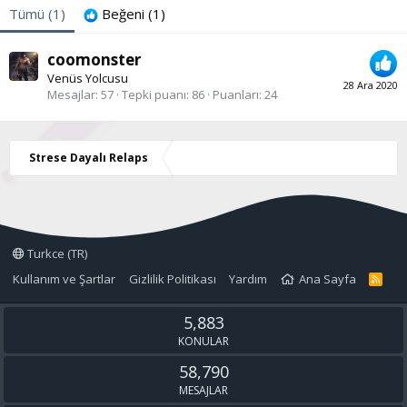
Tümü
(1)
Beğeni
(1)
coomonster
Venüs Yolcusu
28 Ara 2020
Mesajlar
57
Tepki puanı
86
Puanları
24
Strese Dayalı Relaps
Turkce (TR)
Kullanım ve Şartlar
Gizlilik Politikası
Yardım
Ana Sayfa
R
S
S
5,883
KONULAR
58,790
MESAJLAR