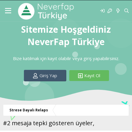
Sitemize Hoşgeldiniz
NeverFap Türkiye
Bize katılmak için kayıt olabilir veya giriş yapabilirsiniz.
Giriş Yap
Kayıt Ol
Strese Dayalı Relaps
#2 mesaja tepki gösteren üyeler,