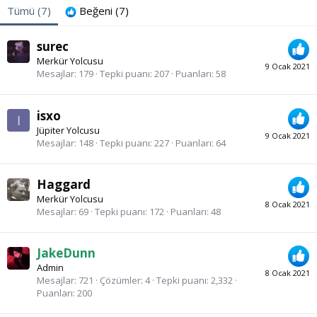
Tümü
(7)
Beğeni
(7)
surec
Merkür Yolcusu
9 Ocak 2021
Mesajlar
179
Tepki puanı
207
Puanları
58
isxo
I
Jüpiter Yolcusu
9 Ocak 2021
Mesajlar
148
Tepki puanı
227
Puanları
64
Haggard
Merkür Yolcusu
8 Ocak 2021
Mesajlar
69
Tepki puanı
172
Puanları
48
JakeDunn
Admin
8 Ocak 2021
Mesajlar
721
Çözümler
4
Tepki puanı
2,332
Puanları
200