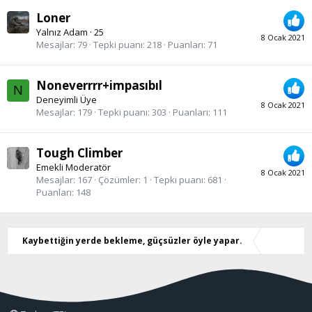
Loner
Yalnız Adam
·
25
8 Ocak 2021
Mesajlar
79
Tepki puanı
218
Puanları
71
Noneverrrr+impasıbıl
N
Deneyimli Üye
8 Ocak 2021
Mesajlar
179
Tepki puanı
303
Puanları
111
Tough Climber
Emekli Moderatör
8 Ocak 2021
Mesajlar
167
Çözümler
1
Tepki puanı
681
Puanları
148
Kaybettiğin yerde bekleme, güçsüzler öyle yapar.