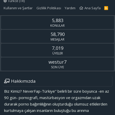
Turkce (TR)
Kullanım ve Şartlar
Gizlilik Politikası
Yardım
Ana Sayfa
R
S
S
5,883
KONULAR
58,790
MESAJLAR
7,019
ÜYELER
westur7
SON ÜYE
Hakkımızda
Biz Kimiz? NeverFap-Türkiye" belirli bir süre boyunca -en az
90 gün- pornografi, mastürbasyon ve orgazmdan uzak
durarak porno bağımlılığının oluşturduğu olumsuz etkilerden
kurtulmaya çalışan insanların buluştuğu bu arınma