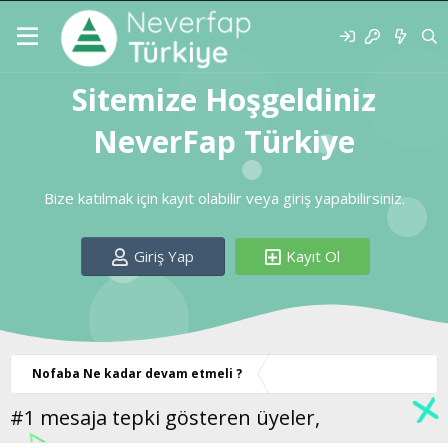
Sitemize Hoşgeldiniz
NeverFap Türkiye
Bize katılmak için kayıt olabilir veya giriş yapabilirsiniz.
Giriş Yap
Kayıt Ol
Nofaba Ne kadar devam etmeli ?
#1 mesaja tepki gösteren üyeler,