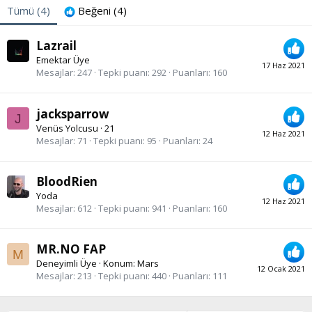
Tümü
(4)
Beğeni
(4)
Lazrail
Emektar Üye
17 Haz 2021
Mesajlar
247
Tepki puanı
292
Puanları
160
jacksparrow
J
Venüs Yolcusu
·
21
12 Haz 2021
Mesajlar
71
Tepki puanı
95
Puanları
24
BloodRien
Yoda
12 Haz 2021
Mesajlar
612
Tepki puanı
941
Puanları
160
MR.NO FAP
M
Deneyimli Üye
·
Konum:
Mars
12 Ocak 2021
Mesajlar
213
Tepki puanı
440
Puanları
111