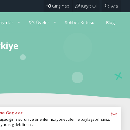
Giriş Yap
Kayıt Ol
Ara
aşımlar
Üyeler
Sohbet Kutusu
Blog
rkiye
ime Geç >>>
aşadığınız sorun ve önerilerinizi yöneticiler ile paylaşabilirsiniz.
yarak gidebilirsiniz.