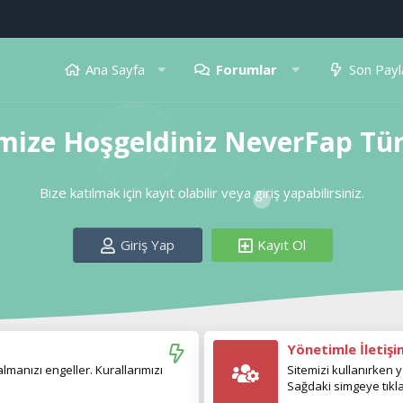
Ana Sayfa
Forumlar
Son Payl
mize Hoşgeldiniz NeverFap Tü
Bize katılmak için kayıt olabilir veya giriş yapabilirsiniz.
Giriş Yap
Kayıt Ol
Yönetimle İletiş
manızı engeller. Kurallarımızı
Sitemizi kullanırken y
Sağdaki simgeye tıkla