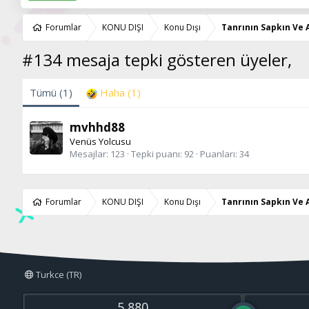
Forumlar
KONU DIŞI
Konu Dışı
Tanrının Sapkın Ve
#134 mesaja tepki gösteren üyeler,
Tümü
(1)
Haha
(1)
mvhhd88
Venüs Yolcusu
Mesajlar
123
Tepki puanı
92
Puanları
34
Forumlar
KONU DIŞI
Konu Dışı
Tanrının Sapkın Ve
Turkce (TR)
5,880