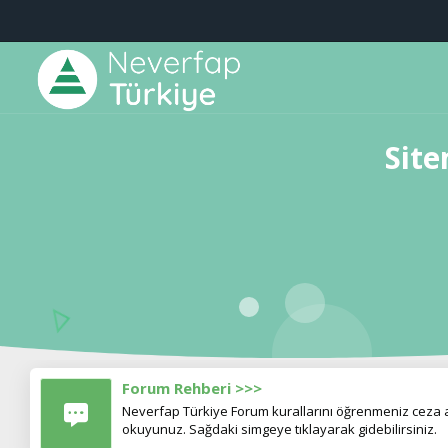
Site
Forum Rehberi >>>
Neverfap Türkiye Forum kurallarını öğrenmeniz ceza al
okuyunuz. Sağdaki simgeye tıklayarak gidebilirsiniz.