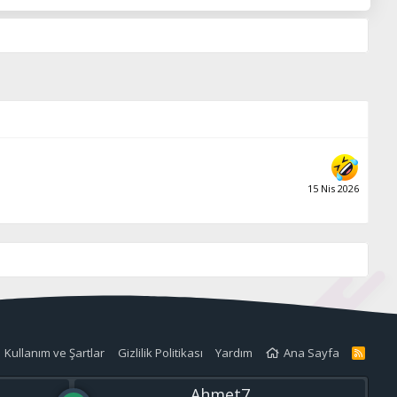
15 Nis 2026
Kullanım ve Şartlar
Gizlilik Politikası
Yardım
Ana Sayfa
R
S
S
Ahmet7