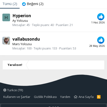
Tümü
(2)
Beğeni
(2)
Hyperion
H
Ay Yolcusu
1 Haz 2026
Mesajlar
45
Tepki puanı
40
Puanları
21
vallabusondu
Mars Yolcusu
28 May 2026
Mesajlar
100
Tepki puanı
133
Puanları
53
Yaralısın!
Turkce (TR)
Kullanım ve Şartlar
Gizlilik Politikası
Yardım
Ana Sayfa
R
S
S