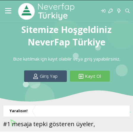
Sitemize Hoşgeldiniz
NeverFap Türkiye
Bize katılmak için kayıt olabilir veya giriş yapabilirsiniz.
Giriş Yap
Kayıt Ol
Yaralısın!
#1 mesaja tepki gösteren üyeler,