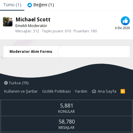
Tümü
(1)
Beğeni
(1)
Michael Scott
Emekli Moderatör
6 Eki 2020
Mesajlar
312
Tepki puanı
610
Puanları
160
Moderator Alım Formu
Turkce (TR)
Kullanım ve Şartlar
Gizlilik Politikası
Yardım
Ana Sayfa
R
S
S
5,881
KONULAR
58,780
MESAJLAR