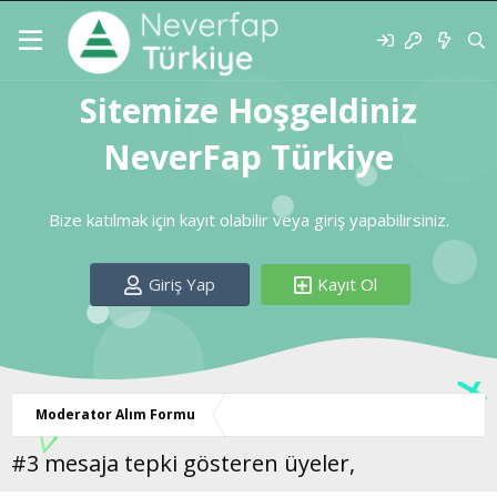
Sitemize Hoşgeldiniz
NeverFap Türkiye
Bize katılmak için kayıt olabilir veya giriş yapabilirsiniz.
Giriş Yap
Kayıt Ol
Moderator Alım Formu
#3 mesaja tepki gösteren üyeler,