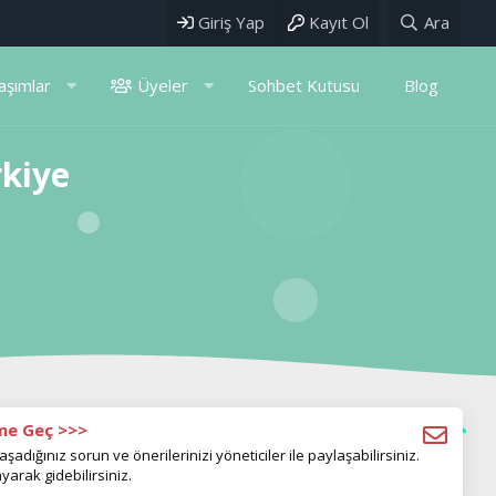
Giriş Yap
Kayıt Ol
Ara
aşımlar
Üyeler
Sohbet Kutusu
Blog
rkiye
ime Geç >>>
aşadığınız sorun ve önerilerinizi yöneticiler ile paylaşabilirsiniz.
yarak gidebilirsiniz.