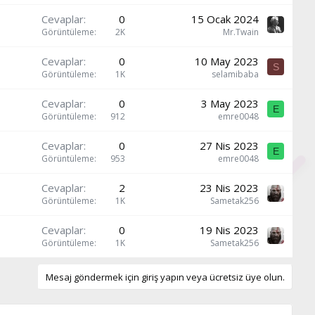
Cevaplar
0
15 Ocak 2024
Görüntüleme
2K
Mr.Twain
Cevaplar
0
10 May 2023
S
Görüntüleme
1K
selamibaba
Cevaplar
0
3 May 2023
E
Görüntüleme
912
emre0048
Cevaplar
0
27 Nis 2023
E
Görüntüleme
953
emre0048
Cevaplar
2
23 Nis 2023
Görüntüleme
1K
Sametak256
Cevaplar
0
19 Nis 2023
Görüntüleme
1K
Sametak256
Mesaj göndermek için giriş yapın veya ücretsiz üye olun.