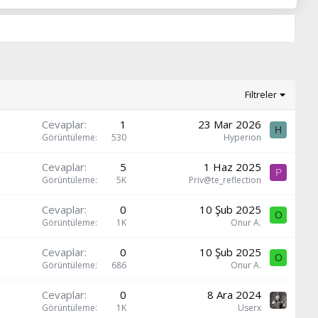
Filtreler
Cevaplar
1
23 Mar 2026
H
Görüntüleme
530
Hyperion
Cevaplar
5
1 Haz 2025
P
Görüntüleme
5K
Priv@te_reflection
Cevaplar
0
10 Şub 2025
O
Görüntüleme
1K
Onur A.
Cevaplar
0
10 Şub 2025
O
Görüntüleme
686
Onur A.
Cevaplar
0
8 Ara 2024
Görüntüleme
1K
Userx