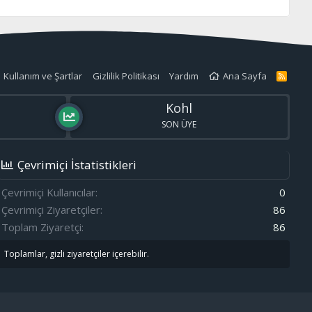
Kullanım ve Şartlar
Gizlilik Politikası
Yardım
Ana Sayfa
R
S
S
Kohl
SON ÜYE
Çevrimiçi İstatistikleri
Çevrimiçi Kullanıcılar
0
Çevrimiçi Ziyaretçiler
86
Toplam Ziyaretçi
86
Toplamlar, gizli ziyaretçiler içerebilir.