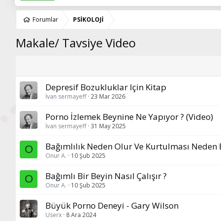
Forumlar
PSİKOLOJİ
Makale/ Tavsiye Video
Depresif Bozukluklar Için Kitap
İvan sermayeff
23 Mar 2026
Porno İzlemek Beynine Ne Yapıyor ? (Video)
İvan sermayeff
31 May 2025
Bağımlılık Neden Olur Ve Kurtulması Neden 
O
Onur A.
10 Şub 2025
Bağımlı Bir Beyin Nasıl Çalışır ?
O
Onur A.
10 Şub 2025
Büyük Porno Deneyi - Gary Wilson
Userx
8 Ara 2024