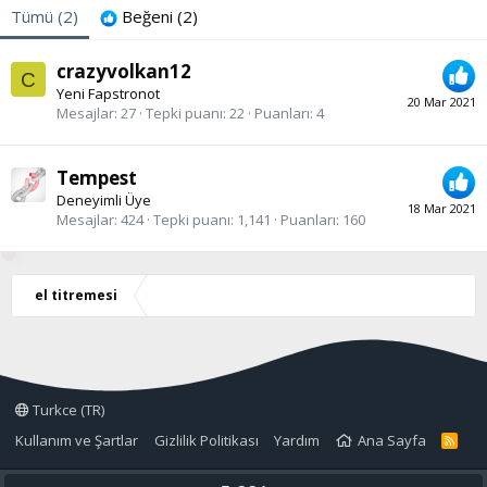
Tümü
(2)
Beğeni
(2)
crazyvolkan12
C
Yeni Fapstronot
20 Mar 2021
Mesajlar
27
Tepki puanı
22
Puanları
4
Tempest
Deneyimli Üye
18 Mar 2021
Mesajlar
424
Tepki puanı
1,141
Puanları
160
el titremesi
Turkce (TR)
Kullanım ve Şartlar
Gizlilik Politikası
Yardım
Ana Sayfa
R
S
S