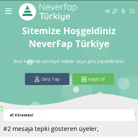
Sitemize Hoşgeldiniz
NeverFap Türkiye
Bize katılmak için kayıt olabilir veya giriş yapabilirsiniz.
Giriş Yap
Kayıt Ol
el titremesi
#2 mesaja tepki gösteren üyeler,