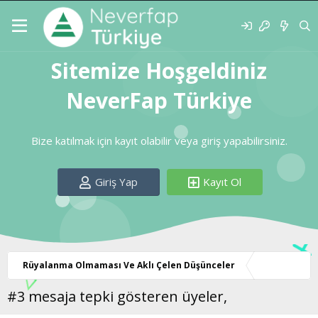
Sitemize Hoşgeldiniz
NeverFap Türkiye
Bize katılmak için kayıt olabilir veya giriş yapabilirsiniz.
Giriş Yap
Kayıt Ol
Rüyalanma Olmaması Ve Aklı Çelen Düşünceler
#3 mesaja tepki gösteren üyeler,