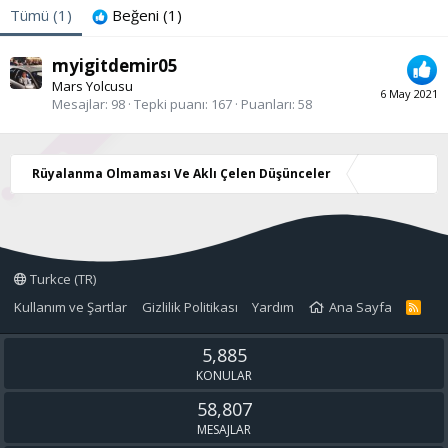
Tümü
(1)
Beğeni
(1)
myigitdemir05
Mars Yolcusu
6 May 2021
Mesajlar
98
Tepki puanı
167
Puanları
58
Rüyalanma Olmaması Ve Aklı Çelen Düşünceler
Turkce (TR)
Kullanım ve Şartlar
Gizlilik Politikası
Yardım
Ana Sayfa
R
S
S
5,885
KONULAR
58,807
MESAJLAR