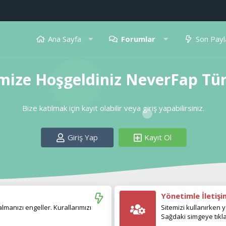
Ana Sayfa
Forumlar
Son Payl
mize Hoşgeldiniz NeverFap Tü
Bize katılmak için kayıt olabilir veya giriş yapabilirsiniz.
Giriş Yap
Kayıt Ol
Yönetimle İletiş
manızı engeller. Kurallarımızı
Sitemizi kullanırken y
Sağdaki simgeye tıkla