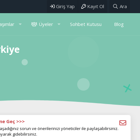
Giriş Yap
Kayıt Ol
Ara
aşımlar
Üyeler
Sohbet Kutusu
Blog
rkiye
ime Geç >>>
aşadığınız sorun ve önerilerinizi yöneticiler ile paylaşabilirsiniz.
yarak gidebilirsiniz.