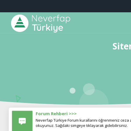
Site
Forum Rehberi >>>
Neverfap Türkiye Forum kurallarını öğrenmeniz ceza al
okuyunuz. Sağdaki simgeye tıklayarak gidebilirsiniz.