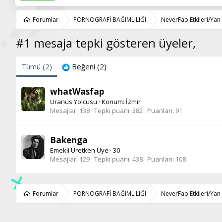
Forumlar
PORNOGRAFİ BAĞIMLILIĞI
NeverFap Etkileri/Yan E
#1 mesaja tepki gösteren üyeler,
Tümü
(2)
Beğeni
(2)
whatWasfap
Uranüs Yolcusu
·
Konum:
İzmir
Mesajlar
138
Tepki puanı
382
Puanları
91
Bakenga
Emekli Üretken Üye
·
30
Mesajlar
129
Tepki puanı
438
Puanları
108
Forumlar
PORNOGRAFİ BAĞIMLILIĞI
NeverFap Etkileri/Yan E