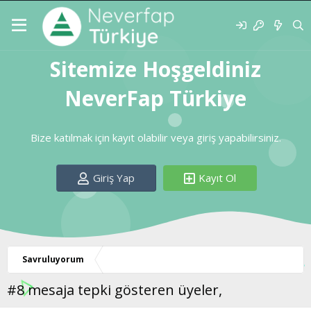
Sitemize Hoşgeldiniz
NeverFap Türkiye
Bize katılmak için kayıt olabilir veya giriş yapabilirsiniz.
Giriş Yap
Kayıt Ol
Savruluyorum
#8 mesaja tepki gösteren üyeler,