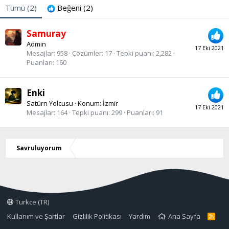
Tümü
(2)
Beğeni
(2)
Samuray
Admin
17 Eki 2021
Mesajlar
958
Çözümler
17
Tepki puanı
2,282
Puanları
160
Enki
Satürn Yolcusu
·
Konum:
İzmir
17 Eki 2021
Mesajlar
164
Tepki puanı
299
Puanları
91
Savruluyorum
Turkce (TR)
Kullanım ve Şartlar
Gizlilik Politikası
Yardım
Ana Sayfa
R
S