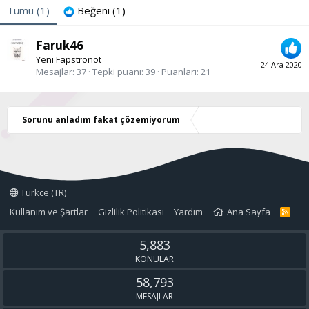
Tümü
(1)
Beğeni
(1)
Faruk46
Yeni Fapstronot
24 Ara 2020
Mesajlar
37
Tepki puanı
39
Puanları
21
Sorunu anladım fakat çözemiyorum
Turkce (TR)
Kullanım ve Şartlar
Gizlilik Politikası
Yardım
Ana Sayfa
R
S
S
5,883
KONULAR
58,793
MESAJLAR