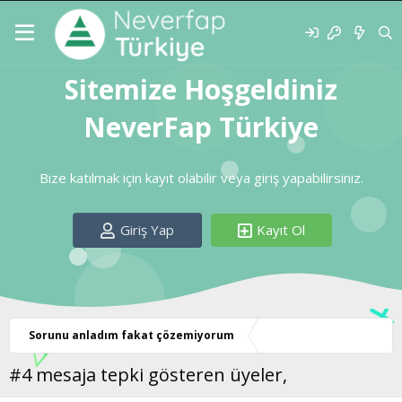
Sitemize Hoşgeldiniz
NeverFap Türkiye
Bize katılmak için kayıt olabilir veya giriş yapabilirsiniz.
Giriş Yap
Kayıt Ol
Sorunu anladım fakat çözemiyorum
#4 mesaja tepki gösteren üyeler,