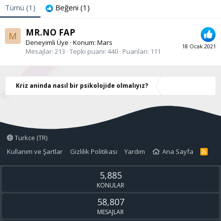
Tümü
(1)
Beğeni
(1)
MR.NO FAP
M
Deneyimli Üye
·
Konum:
Mars
18 Ocak 2021
Mesajlar
213
Tepki puanı
440
Puanları
111
Kriz aninda nasıl bir psikolojide olmalıyız?
Turkce (TR)
Kullanım ve Şartlar
Gizlilik Politikası
Yardım
Ana Sayfa
R
S
S
5,885
KONULAR
58,807
MESAJLAR