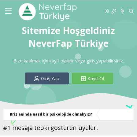
Sitemize Hoşgeldiniz
NeverFap Türkiye
Bize katılmak için kayıt olabilir veya giriş yapabilirsiniz.
Giriş Yap
Kayıt Ol
Kriz aninda nasıl bir psikolojide olmalıyız?
#1 mesaja tepki gösteren üyeler,