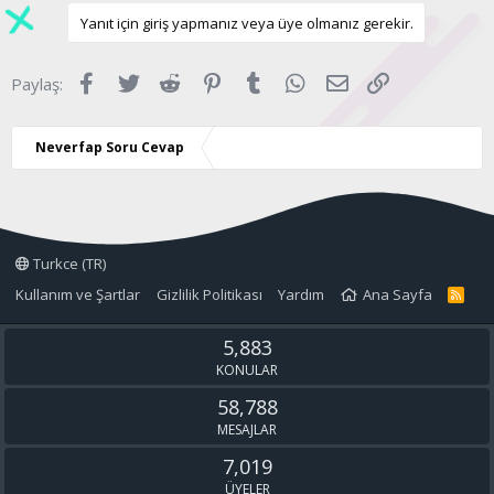
l
l
u
Yanıt için giriş yapmanız veya üye olmanız gerekir.
e
a
m
r
:
s
Facebook
Twitter
Reddit
Pinterest
Tumblr
WhatsApp
E-posta
Link
Paylaş:
u
z
o
Neverfap Soru Cevap
y
l
a
Turkce (TR)
Kullanım ve Şartlar
Gizlilik Politikası
Yardım
Ana Sayfa
R
S
S
5,883
KONULAR
58,788
MESAJLAR
7,019
ÜYELER