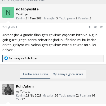
o
a
n
ş
nofapyeslife
N
u
l
Yeni Üye
y
a
Katılım
21 Tem 2021
Mesajlar
5
Tepki puanı
9
Puanları
3
u
n
b
g
27 Eyl 2021
#1
a
ı
ş
ç
Arkadaşlar 4.günde filan geri çekilme yaşadım bitti ve 4 gün
l
t
çok güzel geçti sonra tekrar başladı bu flatline mı bu kadar
a
a
erken giriliyor mu yoksa geri çekilme evresi tekrar mı nüks
t
r
ediyor ?
a
i
n
h
T
Samuray
ve
Ruh Adam
i
e
p
k
i
Tarihe göre sırala
Oylamaya göre sırala
l
e
r
Ruh Adam
:
Ay Yolcusu
Katılım
22 Nis 2021
Mesajlar
26
Tepki puanı
62
Puanları
16
Yaş
27