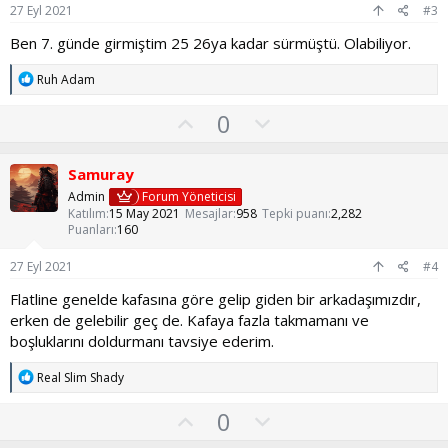
u
27 Eyl 2021
#3
z
Ben 7. günde girmiştim 25 26ya kadar sürmüştü. Olabiliyor.
o
y
T
Ruh Adam
l
e
p
O
a
O
0
k
y
l
i
l
l
u
Samuray
e
a
m
r
Admin
Forum Yöneticisi
:
s
Katılım
15 May 2021
Mesajlar
958
Tepki puanı
2,282
Puanları
160
u
z
27 Eyl 2021
#4
o
Flatline genelde kafasına göre gelip giden bir arkadaşımızdır,
y
erken de gelebilir geç de. Kafaya fazla takmamanı ve
l
boşluklarını doldurmanı tavsiye ederim.
a
T
Real Slim Shady
e
p
O
O
0
k
y
l
i