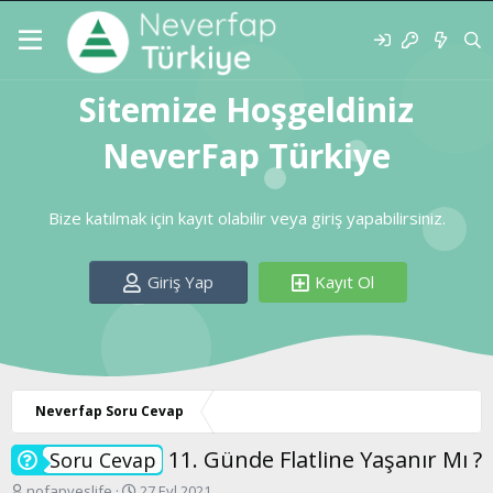
Sitemize Hoşgeldiniz
NeverFap Türkiye
Bize katılmak için kayıt olabilir veya giriş yapabilirsiniz.
Giriş Yap
Kayıt Ol
Neverfap Soru Cevap
11. Günde Flatline Yaşanır Mı ?
Soru Cevap
K
B
nofapyeslife
27 Eyl 2021