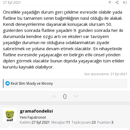
27 Eyl 2021
#2
Öncelikle yaşadığın durum geri çekilme evreside olabilir yada
flatline bu tamamen senin bağımlılığının nasıl olduğu ile alakalı.
Kendi deneyimlerime dayanarak konuşacak olursam 50.
günlerden sonrada flatline yaşadım 9. günden sonrada her iki
durumunda kendine özgü artı ve eksileri var tavsiyem
yaşadığın durumun ne olduğuna odaklanmaktan ziyade
sabretmek ve yoluna devam etmek olacaktır. En nihayetinde
flatline evresinde yaşayacağın en belirgin etki cinsel yönden
dipleri görmek olacaktır bunun dışında yaşayacağın tüm etkiler
kuruntu kaynaklı olabiliyor.
Son düzenleme:
27 Eyl 2021
T
Real Slim Shady
ve
Moony
e
p
O
O
0
k
y
l
i
l
l
u
gramafondelisi
e
a
m
r
Yeni Fapstronot
:
s
Katılım
27 Eyl 2021
Mesajlar
11
Tepki puanı
23
Puanları
3