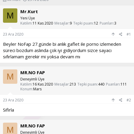
o
a
n
ş
Mr.Kurt
M
u
l
Yeni Üye
y
a
Katılım
11 Kas 2020
Mesajlar
9
Tepki puanı
12
Puanları
3
u
n
b
g
23 Ara 2020
#1
a
ı
ş
ç
Beyler NoFap 27.günde bi anlık gaflet ile porno izlemeden
l
t
süreci bozdum aslında çok iyi gidiyordum sizce sayacı
a
a
sıfırlamam gerekir mi yoksa devam mı
t
r
a
i
n
h
MR.NO FAP
M
i
Deneyimli Üye
Katılım
16 Kas 2020
Mesajlar
213
Tepki puanı
440
Puanları
111
Konum
Mars
23 Ara 2020
#2
Sifirla
MR.NO FAP
M
Deneyimli Üye