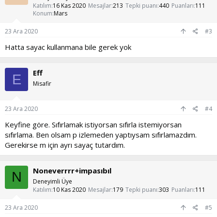
Katılım
16 Kas 2020
Mesajlar
213
Tepki puanı
440
Puanları
111
Konum
Mars
23 Ara 2020
#3
Hatta sayac kullanmana bile gerek yok
Eff
E
Misafir
23 Ara 2020
#4
Keyfine göre. Sıfırlamak istiyorsan sıfırla istemiyorsan
sıfırlama. Ben olsam p izlemeden yaptıysam sıfırlamazdım.
Gerekirse m için ayrı sayaç tutardım.
Noneverrrr+impasıbıl
N
Deneyimli Üye
Katılım
10 Kas 2020
Mesajlar
179
Tepki puanı
303
Puanları
111
23 Ara 2020
#5