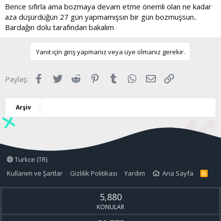
Bence sıfırla ama bozmaya devam etme önemli olan ne kadar
aza düşürdüğün 27 gün yapmamışsın bir gün bozmuşsun..
Bardağın dolu tarafından bakalım
Yanıt için giriş yapmanız veya üye olmanız gerekir.
Facebook
Twitter
Reddit
Pinterest
Tumblr
WhatsApp
E-posta
Link
Paylaş:
Arşiv
Turkce (TR)
Kullanım ve Şartlar
Gizlilik Politikası
Yardım
Ana Sayfa
R
S
S
5,880
KONULAR