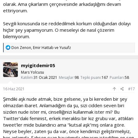
olarak. Ama çıkarlarım çerçevesinde arkadaşlığımı devam
ettiriyorum.
Sevgili konusunda ise reddedilmek korkum olduğundan dolayı
hiçbir şey yapamıyorum. O meseleyi de nasıl çözerim
bilemiyorum.
T
Don Zenon
,
Emir Hattab
ve
Yusufz
e
p
k
myigitdemir05
i
l
Mars Yolcusu
e
Katılım
31 Ocak 2021
Mesajlar
98
Tepki puanı
167
Puanları
58
r
:
16 Haz 2021
#17
Şimdiki aşk nude atmak, bize gelsene, ya bi kereden bir şey
olmazdan ibaret. Anlamadığım da şu, sizi cidden seven biri
sizden nude ister mi, cinselliğinizi kullanmak ister mi? Bu
Twitter'daki feminist, erkek meraklısı bir kız grubu var, attıkları
tweet'ler mide bulandırıcı ama "kutsal aşk"mış onlara göre.
Neyse beyler, zaten şu da var, önce kendimizi geliştirmeliyiz,
her anlamda. Şahsen şuan hayatımda olmasını istediğim en son