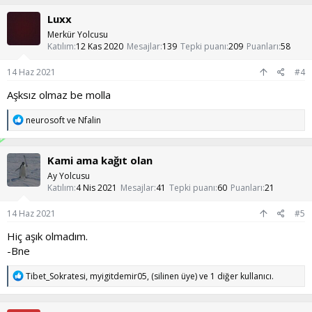
k
Luxx
i
l
Merkür Yolcusu
e
Katılım
12 Kas 2020
Mesajlar
139
Tepki puanı
209
Puanları
58
r
:
14 Haz 2021
#4
Aşksız olmaz be molla
T
neurosoft
ve
Nfalin
e
p
k
Kami ama kağıt olan
i
l
Ay Yolcusu
e
Katılım
4 Nis 2021
Mesajlar
41
Tepki puanı
60
Puanları
21
r
:
14 Haz 2021
#5
Hiç aşık olmadım.
-Bne
T
Tibet_Sokratesi
,
myigitdemir05
,
(silinen üye)
ve 1 diğer kullanıcı.
e
p
k