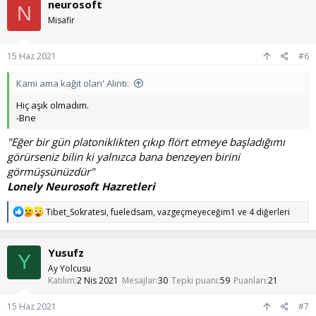
neurosoft
i
N
l
Misafir
e
r
:
15 Haz 2021
#6
Kami ama kağıt olan' Alıntı:
Hiç aşık olmadım.
-Bne
"Eğer bir gün platoniklikten çıkıp flört etmeye başladığımı
görürseniz bilin ki yalnızca bana benzeyen birini
görmüşsünüzdür"
Lonely Neurosoft Hazretleri
T
Tibet_Sokratesi
,
fueledsam
,
vazgeçmeyeceğim1
ve 4 diğerleri
e
p
k
Yusufz
i
Y
l
Ay Yolcusu
e
Katılım
2 Nis 2021
Mesajlar
30
Tepki puanı
59
Puanları
21
r
:
15 Haz 2021
#7