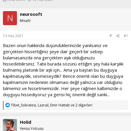
o
a
n
ş
neurosoft
u
l
N
y
a
Misafir
u
n
b
g
13 Haz 2021
#1
a
ı
ş
ç
Bazen onun hakkında düşündüklerinizde yanılsanız ve
l
t
gerçekten hissettiğiniz şeye dair geçerli bir sebep
a
a
t
r
bulamasanızda ona gerçekten aşık olduğunuzu
a
i
hissedebilirsiniz. Tabii burada sözünü ettiğim şey hala karşılık
n
h
bulmamış platonik bir aşk için... Ama ya baştan bu duyguya
i
kapılmasaydık, sevmeseydik? Bence önemli olan bu duyguya
kapılmamızın nedeninin olmaması değil yalnızca var olduğunu
bilmemiz ve hissetmemizdir. Her şeye rağmen kalbimizde o
duyguyu hissediyoruz ya gerisi hiç önemli değil sanki...
T
Tibet_Sokratesi
,
Lazrail
,
Emir Hattab
ve 2 diğerleri
e
p
k
Holid
i
l
Venüs Yolcusu