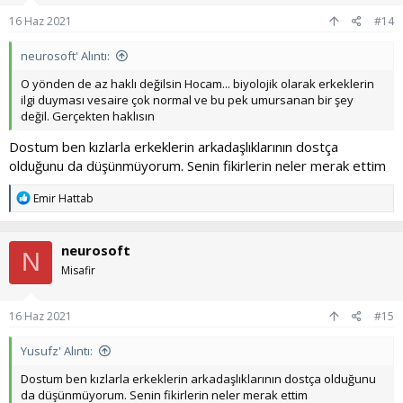
:
16 Haz 2021
#14
neurosoft' Alıntı:
O yönden de az haklı değilsin Hocam... biyolojik olarak erkeklerin
ilgi duyması vesaire çok normal ve bu pek umursanan bir şey
değil. Gerçekten haklısın
Dostum ben kızlarla erkeklerin arkadaşlıklarının dostça
olduğunu da düşünmüyorum. Senin fikirlerin neler merak ettim
T
Emir Hattab
e
p
k
neurosoft
i
N
l
Misafir
e
r
:
16 Haz 2021
#15
Yusufz' Alıntı:
Dostum ben kızlarla erkeklerin arkadaşlıklarının dostça olduğunu
da düşünmüyorum. Senin fikirlerin neler merak ettim