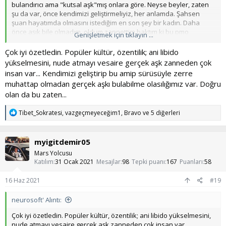
bulandırıcı ama "kutsal aşk"mış onlara göre. Neyse beyler, zaten
şu da var, önce kendimizi geliştirmeliyiz, her anlamda. Şahsen
şuan hayatımda olmasını istediğim en son şey bir kadın. Daha
önce aşık bile olmadım, oldum zannettim baktım ki bu pmo
Genişletmek için tıklayın ...
yüzünden olan cinsel hevesmiş. Demek istediğim, yolumuza
Çok iyi özetledin. Popüler kültür, özentilik; ani libido
bakalım
yükselmesini, nude atmayı vesaire gerçek aşk zanneden çok
"Kötü kadınlar kötü erkeklere, kötü erkekler de kötü kadınlara
insan var... Kendimizi geliştirip bu amip sürüsüyle zerre
lâyıktır. Temiz kadınlar temiz erkeklere, temiz erkekler de temiz
muhattap olmadan gerçek aşkı bulabilme olasılığımız var. Doğru
kadınlara yakışır." Nur, 26
olan da bu zaten...
T
Tibet_Sokratesi
,
vazgeçmeyeceğim1
,
Bravo
ve 5 diğerleri
e
p
k
myigitdemir05
i
l
Mars Yolcusu
e
Katılım
31 Ocak 2021
Mesajlar
98
Tepki puanı
167
Puanları
58
r
:
16 Haz 2021
#19
neurosoft' Alıntı:
Çok iyi özetledin. Popüler kültür, özentilik; ani libido yükselmesini,
nude atmayı vesaire gerçek aşk zanneden çok insan var...