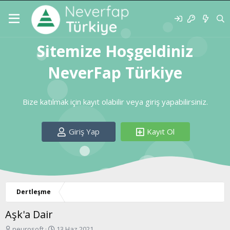
Sitemize Hoşgeldiniz
NeverFap Türkiye
Bize katılmak için kayıt olabilir veya giriş yapabilirsiniz.
Giriş Yap
Kayıt Ol
Dertleşme
Aşk'a Dair
K
B
neurosoft
13 Haz 2021