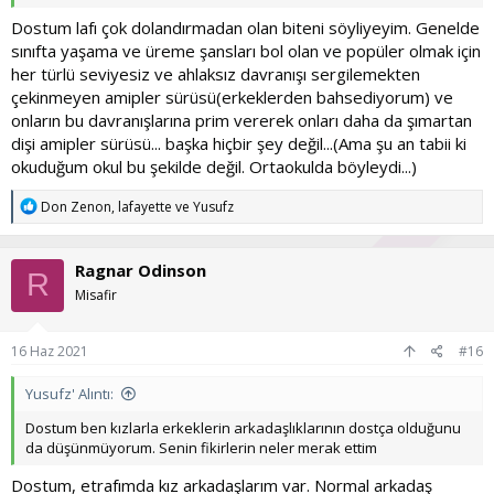
Dostum lafı çok dolandırmadan olan biteni söyliyeyim. Genelde
sınıfta yaşama ve üreme şansları bol olan ve popüler olmak için
her türlü seviyesiz ve ahlaksız davranışı sergilemekten
çekinmeyen amipler sürüsü(erkeklerden bahsediyorum) ve
onların bu davranışlarına prim vererek onları daha da şımartan
dişi amipler sürüsü... başka hiçbir şey değil...(Ama şu an tabii ki
okuduğum okul bu şekilde değil. Ortaokulda böyleydi...)
T
Don Zenon
,
lafayette
ve
Yusufz
e
p
k
Ragnar Odinson
i
R
l
Misafir
e
r
:
16 Haz 2021
#16
Yusufz' Alıntı:
Dostum ben kızlarla erkeklerin arkadaşlıklarının dostça olduğunu
da düşünmüyorum. Senin fikirlerin neler merak ettim
Dostum, etrafımda kız arkadaşlarım var. Normal arkadaş