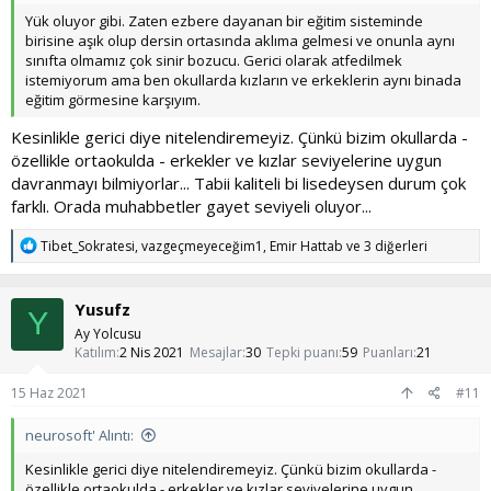
Yük oluyor gibi. Zaten ezbere dayanan bir eğitim sisteminde
birisine aşık olup dersin ortasında aklıma gelmesi ve onunla aynı
sınıfta olmamız çok sinir bozucu. Gerici olarak atfedilmek
istemiyorum ama ben okullarda kızların ve erkeklerin aynı binada
eğitim görmesine karşıyım.
Kesinlikle gerici diye nitelendiremeyiz. Çünkü bizim okullarda -
özellikle ortaokulda - erkekler ve kızlar seviyelerine uygun
davranmayı bilmiyorlar... Tabii kaliteli bi lisedeysen durum çok
farklı. Orada muhabbetler gayet seviyeli oluyor...
T
Tibet_Sokratesi
,
vazgeçmeyeceğim1
,
Emir Hattab
ve 3 diğerleri
e
p
k
Yusufz
i
Y
l
Ay Yolcusu
e
Katılım
2 Nis 2021
Mesajlar
30
Tepki puanı
59
Puanları
21
r
:
15 Haz 2021
#11
neurosoft' Alıntı:
Kesinlikle gerici diye nitelendiremeyiz. Çünkü bizim okullarda -
özellikle ortaokulda - erkekler ve kızlar seviyelerine uygun