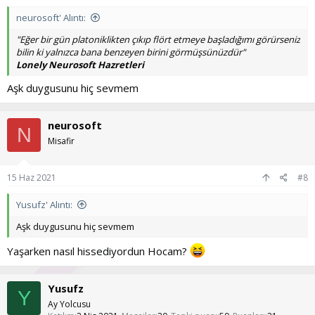
neurosoft' Alıntı:
"Eğer bir gün platoniklikten çıkıp flört etmeye başladığımı görürseniz
bilin ki yalnızca bana benzeyen birini görmüşsünüzdür"
Lonely Neurosoft Hazretleri
Aşk duygusunu hiç sevmem
neurosoft
N
Misafir
15 Haz 2021
#8
Yusufz' Alıntı:
Aşk duygusunu hiç sevmem
Yaşarken nasıl hissediyordun Hocam?
Yusufz
Y
Ay Yolcusu