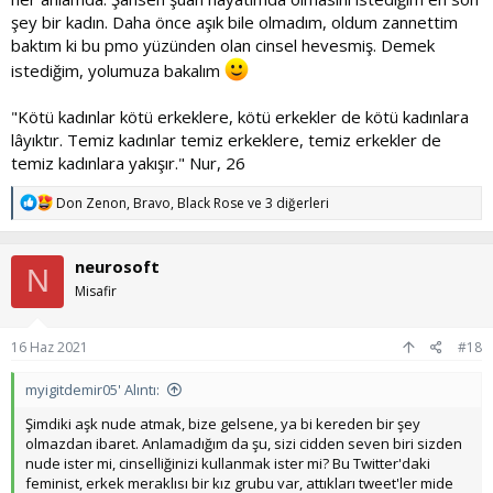
şey bir kadın. Daha önce aşık bile olmadım, oldum zannettim
baktım ki bu pmo yüzünden olan cinsel hevesmiş. Demek
istediğim, yolumuza bakalım
"Kötü kadınlar kötü erkeklere, kötü erkekler de kötü kadınlara
lâyıktır. Temiz kadınlar temiz erkeklere, temiz erkekler de
temiz kadınlara yakışır." Nur, 26
T
Don Zenon
,
Bravo
,
Black Rose
ve 3 diğerleri
e
p
k
neurosoft
i
N
l
Misafir
e
r
:
16 Haz 2021
#18
myigitdemir05' Alıntı:
Şimdiki aşk nude atmak, bize gelsene, ya bi kereden bir şey
olmazdan ibaret. Anlamadığım da şu, sizi cidden seven biri sizden
nude ister mi, cinselliğinizi kullanmak ister mi? Bu Twitter'daki
feminist, erkek meraklısı bir kız grubu var, attıkları tweet'ler mide