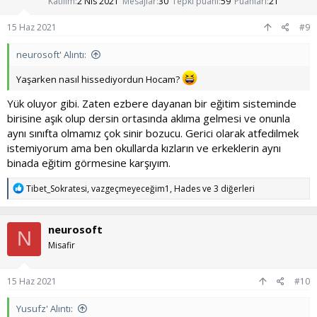
Katılım
2 Nis 2021
Mesajlar
30
Tepki puanı
59
Puanları
21
15 Haz 2021
#9
neurosoft' Alıntı:
Yaşarken nasıl hissediyordun Hocam?
Yük oluyor gibi. Zaten ezbere dayanan bir eğitim sisteminde
birisine aşık olup dersin ortasında aklıma gelmesi ve onunla
aynı sınıfta olmamız çok sinir bozucu. Gerici olarak atfedilmek
istemiyorum ama ben okullarda kızların ve erkeklerin aynı
binada eğitim görmesine karşıyım.
T
Tibet_Sokratesi
,
vazgeçmeyeceğim1
,
Hades
ve 3 diğerleri
e
p
k
neurosoft
i
N
l
Misafir
e
r
:
15 Haz 2021
#10
Yusufz' Alıntı: