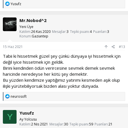
T
Yusufz
e
p
k
Mr.Nobod^2
i
l
Yeni Üye
e
Katılım
26 Kas 2020
Mesajlar
3
Tepki puanı
4
Puanları
3
r
Konum
Gaziantep
:
15 Haz 2021
#13
Tabii ki hissetmek güzel şey çünkü dünyaya iyi hissetmek için
değil iyice hissetmek için geldik.
Birini kendinden ödün verircesine sevmek demek sevmek
haricinde neredeyse her kötü şey demektir.
Bu yüzden kendimize yaptığımız yatırımı kesmeden aşık olup
ilişki yürütebiliyorsak bizden alası yoktur dünyada.
T
neurosoft
e
p
k
Yusufz
i
Y
l
Ay Yolcusu
e
Katılım
2 Nis 2021
Mesajlar
30
Tepki puanı
59
Puanları
21
r