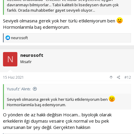
davranmayı bilmiyorlar... Tabii kaliteli bi lisedeysen durum çok
farklı. Orada muhabbetler gayet seviyeli oluyor...
Seviyeli olmasına gerek yok her türlü etkileniyorum ben
Hormonlarımla baş edemiyorum.
T
neurosoft
e
p
k
neurosoft
i
N
l
Misafir
e
r
:
15 Haz 2021
#12
Yusufz' Alıntı:
Seviyeli olmasına gerek yok her türlü etkileniyorum ben
Hormonlarımla baş edemiyorum.
O yönden de az haklı değilsin Hocam... biyolojik olarak
erkeklerin ilgi duyması vesaire çok normal ve bu pek
umursanan bir şey değil. Gerçekten haklısın