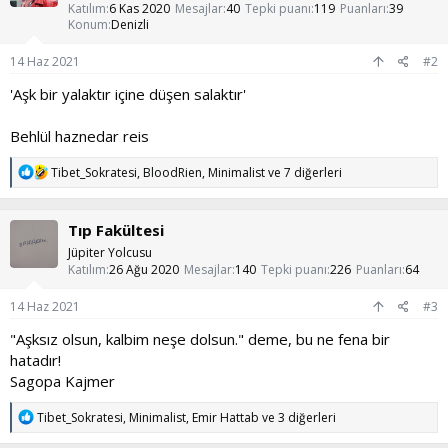
e
Katılım
6 Kas 2020
Mesajlar
40
Tepki puanı
119
Puanları
39
r
Konum
Denizli
:
14 Haz 2021
#2
'Aşk bir yalaktır içine düşen salaktır'
Behlül haznedar reis
T
Tibet_Sokratesi
,
BloodRien
,
Minimalist
ve 7 diğerleri
e
p
k
Tıp Fakültesi
i
l
Jüpiter Yolcusu
e
Katılım
26 Ağu 2020
Mesajlar
140
Tepki puanı
226
Puanları
64
r
:
14 Haz 2021
#3
"Aşksız olsun, kalbim neşe dolsun." deme, bu ne fena bir
hatadır!
Sagopa Kajmer
T
Tibet_Sokratesi
,
Minimalist
,
Emir Hattab
ve 3 diğerleri
e
p