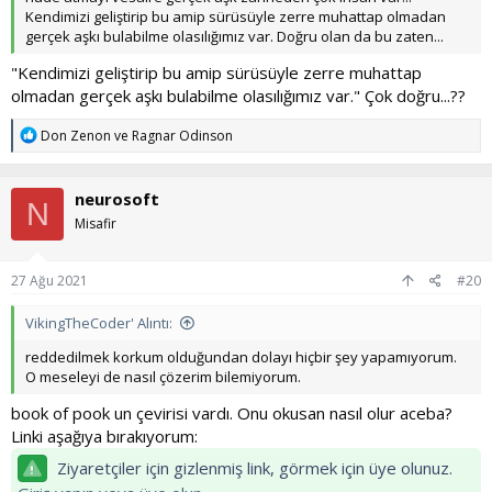
Kendimizi geliştirip bu amip sürüsüyle zerre muhattap olmadan
gerçek aşkı bulabilme olasılığımız var. Doğru olan da bu zaten...
"Kendimizi geliştirip bu amip sürüsüyle zerre muhattap
olmadan gerçek aşkı bulabilme olasılığımız var." Çok doğru...??
T
Don Zenon
ve
Ragnar Odinson
e
p
k
neurosoft
i
N
l
Misafir
e
r
:
27 Ağu 2021
#20
VikingTheCoder' Alıntı:
reddedilmek korkum olduğundan dolayı hiçbir şey yapamıyorum.
O meseleyi de nasıl çözerim bilemiyorum.
book of pook un çevirisi vardı. Onu okusan nasıl olur aceba?
Linki aşağıya bırakıyorum:
Ziyaretçiler için gizlenmiş link, görmek için üye olunuz.