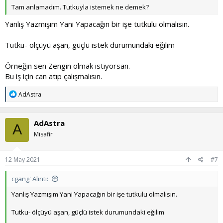
Tam anlamadım. Tutkuyla istemek ne demek?
Yanlış Yazmışım Yani Yapacağın bir işe tutkulu olmalısın.
Tutku- ölçüyü aşan, güçlü istek durumundaki eğilim
Örneğin sen Zengin olmak istiyorsan.
Bu iş için can atıp çalışmalısın.
T
AdAstra
e
p
k
AdAstra
i
A
l
Misafir
e
r
:
12 May 2021
#7
cgang' Alıntı:
Yanlış Yazmışım Yani Yapacağın bir işe tutkulu olmalısın.
Tutku- ölçüyü aşan, güçlü istek durumundaki eğilim