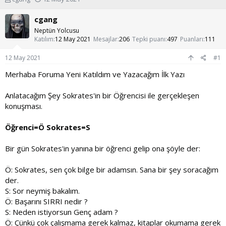
o
a
n
ş
cgang
u
l
Neptün Yolcusu
y
a
Katılım
12 May 2021
Mesajlar
206
Tepki puanı
497
Puanları
111
u
n
b
g
12 May 2021
#1
a
ı
ş
ç
Merhaba Foruma Yeni Katıldım ve Yazacağım İlk Yazı
l
t
a
a
Anlatacağım Şey Sokrates'in bir Öğrencisi ile gerçekleşen
t
r
konuşması.
a
i
n
h
i
Öğrenci=Ö Sokrates=S
Bir gün Sokrates'in yanına bir öğrenci gelip ona şöyle der:
Ö: Sokrates, sen çok bilge bir adamsın. Sana bir şey soracağım
der.
S: Sor neymiş bakalım.
Ö: Başarını SIRRI nedir ?
S: Neden istiyorsun Genç adam ?
Ö: Çünkü çok çalışmama gerek kalmaz, kitaplar okumama gerek