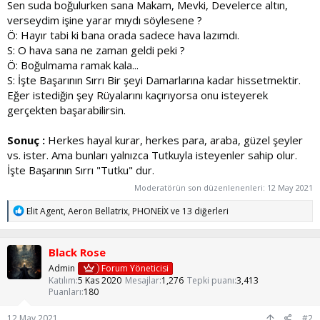
Sen suda boğulurken sana Makam, Mevki, Develerce altın,
verseydim işine yarar mıydı söylesene ?
Ö: Hayır tabi ki bana orada sadece hava lazımdı.
S: O hava sana ne zaman geldi peki ?
Ö: Boğulmama ramak kala...
S: İşte Başarının Sırrı Bir şeyi Damarlarına kadar hissetmektir.
Eğer istediğin şey Rüyalarını kaçırıyorsa onu isteyerek
gerçekten başarabilirsin.
Sonuç :
Herkes hayal kurar, herkes para, araba, güzel şeyler
vs. ister. Ama bunları yalnızca Tutkuyla isteyenler sahip olur.
İşte Başarının Sırrı "Tutku" dur.
Moderatörün son düzenlenenleri:
12 May 2021
T
Elit Agent
,
Aeron Bellatrix
,
PHONEİX
ve 13 diğerleri
e
p
k
Black Rose
i
l
Admin
Forum Yöneticisi
e
Katılım
5 Kas 2020
Mesajlar
1,276
Tepki puanı
3,413
r
Puanları
180
:
12 May 2021
#2