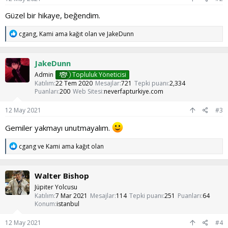
Güzel bir hikaye, beğendim.
T
cgang
,
Kami ama kağıt olan
ve
JakeDunn
e
p
k
JakeDunn
i
l
Admin
Topluluk Yöneticisi
e
Katılım
22 Tem 2020
Mesajlar
721
Tepki puanı
2,334
r
Puanları
200
Web Sitesi
neverfapturkiye.com
:
12 May 2021
#3
Gemiler yakmayı unutmayalım.
T
cgang
ve
Kami ama kağıt olan
e
p
k
Walter Bishop
i
l
Jüpiter Yolcusu
e
Katılım
7 Mar 2021
Mesajlar
114
Tepki puanı
251
Puanları
64
r
Konum
istanbul
:
12 May 2021
#4