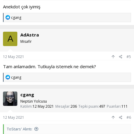
Anekdot çok iyimiş
T
cgang
e
p
k
AdAstra
i
A
l
Misafir
e
r
:
12 May 2021
#5
Tam anlamadım. Tutkuyla istemek ne demek?
T
cgang
e
p
k
cgang
i
l
Neptün Yolcusu
e
Katılım
12 May 2021
Mesajlar
206
Tepki puanı
497
Puanları
111
r
:
12 May 2021
#6
ToStars' Alıntı: