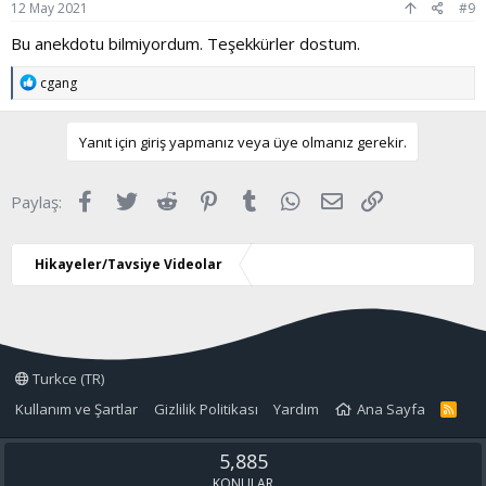
12 May 2021
#9
Bu anekdotu bilmiyordum. Teşekkürler dostum.
T
cgang
e
p
k
Yanıt için giriş yapmanız veya üye olmanız gerekir.
i
l
e
Facebook
Twitter
Reddit
Pinterest
Tumblr
WhatsApp
E-posta
Link
Paylaş:
r
:
Hikayeler/Tavsiye Videolar
Turkce (TR)
Kullanım ve Şartlar
Gizlilik Politikası
Yardım
Ana Sayfa
R
S
S
5,885
KONULAR