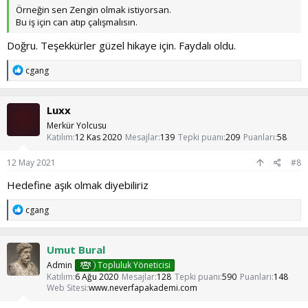
Örneğin sen Zengin olmak istiyorsan.
Bu iş için can atıp çalışmalısın.
Doğru. Teşekkürler güzel hikaye için. Faydalı oldu.
T
cgang
e
p
k
Luxx
i
l
Merkür Yolcusu
e
Katılım
12 Kas 2020
Mesajlar
139
Tepki puanı
209
Puanları
58
r
:
12 May 2021
#8
Hedefine aşık olmak diyebiliriz
T
cgang
e
p
k
Umut Bural
i
l
Admin
Topluluk Yöneticisi
e
Katılım
6 Ağu 2020
Mesajlar
128
Tepki puanı
590
Puanları
148
r
Web Sitesi
www.neverfapakademi.com
: