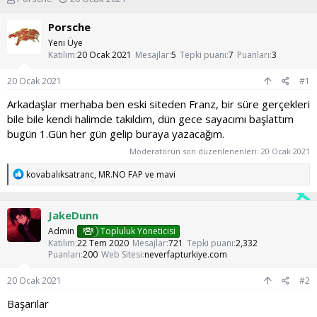
o
a
n
ş
Porsche
u
l
Yeni Üye
y
a
Katılım
20 Ocak 2021
Mesajlar
5
Tepki puanı
7
Puanları
3
u
n
b
g
20 Ocak 2021
#1
a
ı
ş
ç
Arkadaşlar merhaba ben eski siteden Franz, bir süre gerçekleri
l
t
bile bile kendi halimde takıldım, dün gece sayacımı başlattım
a
a
bugün 1.Gün her gün gelip buraya yazacağım.
t
r
a
i
Moderatörün son düzenlenenleri:
20 Ocak 2021
n
h
T
kovabalıksatranc
,
MR.NO FAP
ve
mavi
i
e
p
k
JakeDunn
i
l
Admin
Topluluk Yöneticisi
e
Katılım
22 Tem 2020
Mesajlar
721
Tepki puanı
2,332
r
Puanları
200
Web Sitesi
neverfapturkiye.com
:
20 Ocak 2021
#2
Başarılar