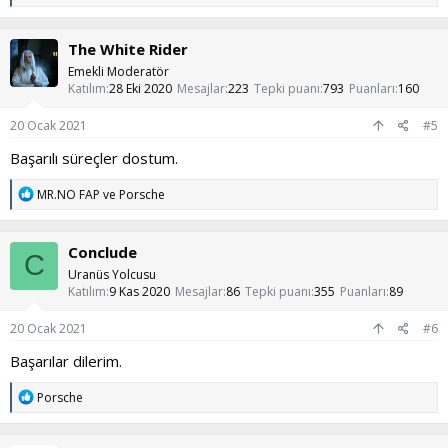
e
p
k
The White Rider
i
l
Emekli Moderatör
e
Katılım
28 Eki 2020
Mesajlar
223
Tepki puanı
793
Puanları
160
r
:
20 Ocak 2021
#5
Başarılı süreçler dostum.
T
MR.NO FAP
ve
Porsche
e
p
k
Conclude
i
C
l
Uranüs Yolcusu
e
Katılım
9 Kas 2020
Mesajlar
86
Tepki puanı
355
Puanları
89
r
:
20 Ocak 2021
#6
Başarılar dilerim.
T
Porsche
e
p
k