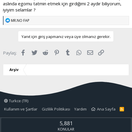
aslında egomu tatmin etmek için girdiğimi 2 aydır biliyorum,
iyiyim selamlar ?
T
MR.NO FAP
e
p
k
Yanıt için giriş yapmanız veya üye olmanız gerekir.
i
l
e
Facebook
Twitter
Reddit
Pinterest
Tumblr
WhatsApp
E-posta
Link
Paylaş:
r
:
Arşiv
Turkce (TR)
Kullanım ve Şartlar
Gizlilik Politikası
Yardım
Ana Sayfa
R
S
S
5,881
KONULAR