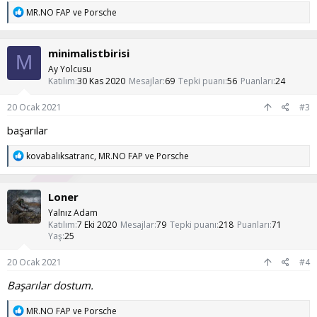
T
MR.NO FAP
ve
Porsche
e
p
k
minimalistbirisi
i
M
l
Ay Yolcusu
e
Katılım
30 Kas 2020
Mesajlar
69
Tepki puanı
56
Puanları
24
r
:
20 Ocak 2021
#3
başarılar
T
kovabalıksatranc
,
MR.NO FAP
ve
Porsche
e
p
k
Loner
i
l
Yalnız Adam
e
Katılım
7 Eki 2020
Mesajlar
79
Tepki puanı
218
Puanları
71
r
Yaş
25
:
20 Ocak 2021
#4
Başarılar dostum.
T
MR.NO FAP
ve
Porsche