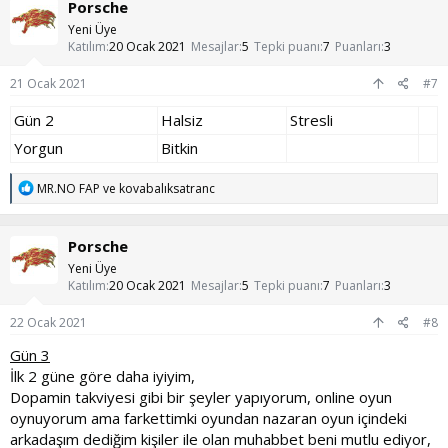
Porsche
i
l
Yeni Üye
e
Katılım
20 Ocak 2021
Mesajlar
5
Tepki puanı
7
Puanları
3
r
:
21 Ocak 2021
#7
Gün 2
Halsiz
Stresli
Yorgun
Bitkin
T
MR.NO FAP
ve
kovabalıksatranc
e
p
k
Porsche
i
l
Yeni Üye
e
Katılım
20 Ocak 2021
Mesajlar
5
Tepki puanı
7
Puanları
3
r
:
22 Ocak 2021
#8
Gün 3
İlk 2 güne göre daha iyiyim,
Dopamin takviyesi gibi bir şeyler yapıyorum, online oyun
oynuyorum ama farkettimki oyundan nazaran oyun içindeki
arkadaşım dediğim kişiler ile olan muhabbet beni mutlu ediyor,