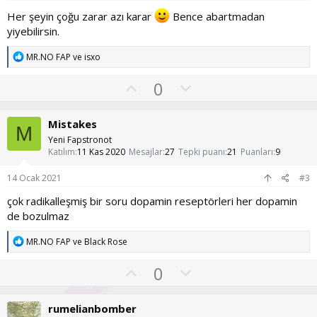
Her şeyin çoğu zarar azı karar
Bence abartmadan
yiyebilirsin.
T
MR.NO FAP
ve
isxo
e
p
O
O
0
k
y
l
i
l
l
u
Mistakes
e
M
a
m
r
Yeni Fapstronot
:
s
Katılım
11 Kas 2020
Mesajlar
27
Tepki puanı
21
Puanları
9
u
14 Ocak 2021
#3
z
çok radikalleşmiş bir soru dopamin reseptörleri her dopamin
o
de bozulmaz
y
l
T
MR.NO FAP
ve
Black Rose
e
a
p
O
O
0
k
y
l
i
l
l
u
rumelianbomber
e