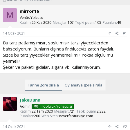
o
a
n
ş
mirror16
M
u
l
Venüs Yolcusu
y
a
Katılım
25 Kas 2020
Mesajlar
107
Tepki puanı
105
Puanları
49
u
n
b
g
14 Ocak 2021
#1
a
ı
ş
ç
Bu tarz patlamış mısır, soslu mısır tarzı yiyeceklerden
l
t
bahsediyorum. Bunların dışında fındık,ceviz zaten faydalı.
a
a
Sizce bu tarz yiyecekler yenmemeli mi? Yoksa ölçülü mü
t
r
yenmeli?
a
i
Şeker ve paketli gıdalar, sigara vb. kullanmıyorum.
n
h
i
Tarihe göre sırala
Oylamaya göre sırala
JakeDunn
Admin
Topluluk Yöneticisi
Katılım
22 Tem 2020
Mesajlar
721
Tepki puanı
2,332
Puanları
200
Web Sitesi
neverfapturkiye.com
14 Ocak 2021
#2