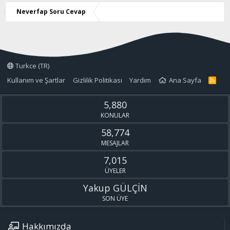
z
o
Neverfap Soru Cevap
y
l
a
Turkce (TR)
Kullanım ve Şartlar
Gizlilik Politikası
Yardım
Ana Sayfa
R
S
S
5,880
KONULAR
58,774
MESAJLAR
7,015
ÜYELER
Yakup GÜLÇİN
SON ÜYE
Hakkımızda