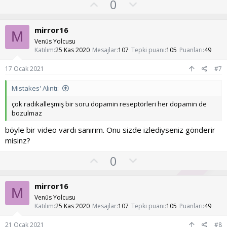
O
O
0
k
y
l
i
l
l
u
mirror16
e
M
a
m
r
Venüs Yolcusu
:
s
Katılım
25 Kas 2020
Mesajlar
107
Tepki puanı
105
Puanları
49
u
17 Ocak 2021
#7
z
o
Mistakes' Alıntı:
y
çok radikalleşmiş bir soru dopamin reseptörleri her dopamin de
l
bozulmaz
a
böyle bir video vardı sanırım. Onu sizde izlediyseniz gönderir
misinz?
O
O
0
y
l
l
u
mirror16
M
a
m
Venüs Yolcusu
s
Katılım
25 Kas 2020
Mesajlar
107
Tepki puanı
105
Puanları
49
u
21 Ocak 2021
#8