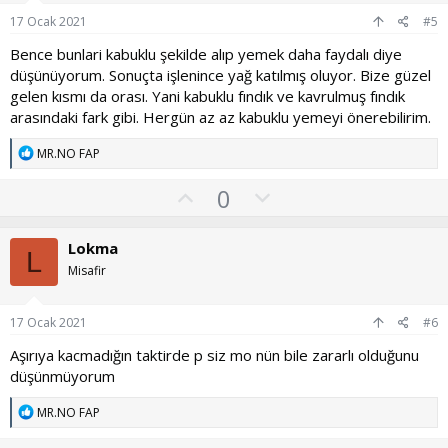
u
17 Ocak 2021
#5
z
Bence bunlari kabuklu şekilde alıp yemek daha faydalı diye
o
düşünüyorum. Sonuçta işlenince yağ katılmış oluyor. Bize güzel
y
gelen kısmı da orası. Yani kabuklu fındık ve kavrulmuş fındık
l
arasındaki fark gibi. Hergün az az kabuklu yemeyi önerebilirim.
a
T
MR.NO FAP
e
p
O
O
0
k
y
l
i
l
l
u
Lokma
e
L
a
m
r
Misafir
:
s
u
17 Ocak 2021
#6
z
Aşırıya kacmadığın taktirde p siz mo nün bile zararlı olduğunu
o
düşünmüyorum
y
l
T
MR.NO FAP
e
a
p