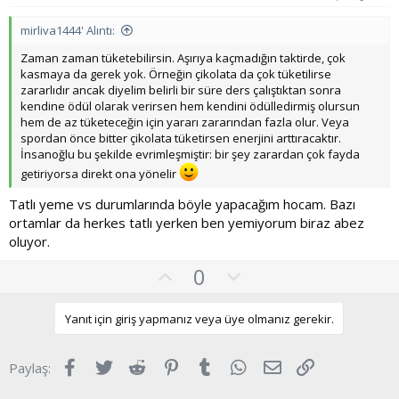
z
o
mirliva1444' Alıntı:
y
Zaman zaman tüketebilirsin. Aşırıya kaçmadığın taktirde, çok
l
kasmaya da gerek yok. Örneğin çikolata da çok tüketilirse
a
zararlıdır ancak diyelim belirli bir süre ders çalıştıktan sonra
kendine ödül olarak verirsen hem kendini ödülledirmiş olursun
hem de az tüketeceğin için yararı zararından fazla olur. Veya
spordan önce bitter çikolata tüketirsen enerjini arttıracaktır.
İnsanoğlu bu şekilde evrimleşmiştir: bir şey zarardan çok fayda
getiriyorsa direkt ona yönelir
Tatlı yeme vs durumlarında böyle yapacağım hocam. Bazı
ortamlar da herkes tatlı yerken ben yemiyorum biraz abez
oluyor.
O
O
0
y
l
l
u
Yanıt için giriş yapmanız veya üye olmanız gerekir.
a
m
s
Facebook
Twitter
Reddit
Pinterest
Tumblr
WhatsApp
E-posta
Link
Paylaş:
u