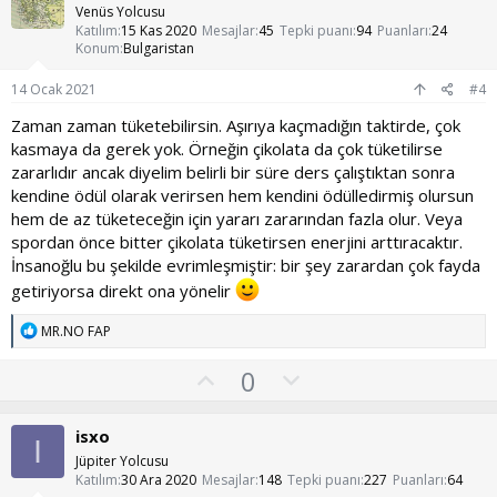
a
m
r
Venüs Yolcusu
:
s
Katılım
15 Kas 2020
Mesajlar
45
Tepki puanı
94
Puanları
24
Konum
Bulgaristan
u
z
14 Ocak 2021
#4
o
Zaman zaman tüketebilirsin. Aşırıya kaçmadığın taktirde, çok
y
kasmaya da gerek yok. Örneğin çikolata da çok tüketilirse
l
zararlıdır ancak diyelim belirli bir süre ders çalıştıktan sonra
a
kendine ödül olarak verirsen hem kendini ödülledirmiş olursun
hem de az tüketeceğin için yararı zararından fazla olur. Veya
spordan önce bitter çikolata tüketirsen enerjini arttıracaktır.
İnsanoğlu bu şekilde evrimleşmiştir: bir şey zarardan çok fayda
getiriyorsa direkt ona yönelir
T
MR.NO FAP
e
p
O
O
0
k
y
l
i
l
l
u
isxo
e
I
a
m
r
Jüpiter Yolcusu
:
s
Katılım
30 Ara 2020
Mesajlar
148
Tepki puanı
227
Puanları
64