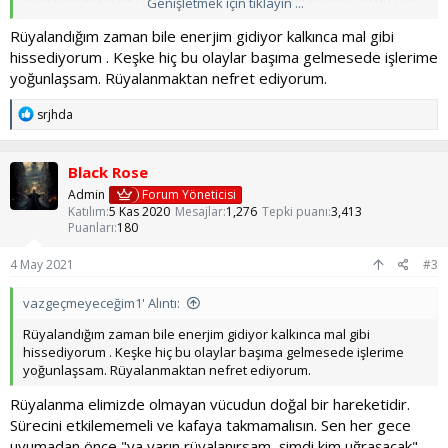
Genişletmek için tıklayın ...
bu saçma şeyler nedir dersiniz? Lütfen tahmin edin...
Rüyalandığım zaman bile enerjim gidiyor kalkınca mal gibi
Evet doğru, p**** videoları ve masturbasyon!
hissediyorum . Keşke hiç bu olaylar başıma gelmesede işlerime
yoğunlaşsam. Rüyalanmaktan nefret ediyorum.
p**** öyle bir bağımlılıktır ki; kişi eğer mastürbasyon yapmasa bile
arada açıp izlemek ister. Hatta zamanla masturbasyon yapmaya
T
srjhda
başlar. Bu insan doğasını bozan bir durumdur çünkü aslında ilkel
e
beyindeki cinsel uyaranlar tabiata göre programlıdır.
p
k
Black Rose
Bu şu demek:
Siz her p**** izlediğinizde beyninizde aşırı bir
i
l
dopamin salgısı oluyor, bu sürekli salgılanan dopamin salgısı
Admin
Forum Yöneticisi
e
Katılım
5 Kas 2020
Mesajlar
1,276
Tepki puanı
3,413
bağımlılık yapan bir yapı.
r
Puanları
180
:
Fakat p**** izleyip üstüne mastürbasyon yaptığınızda salgılanan
4 May 2021
#3
aşırı dopamin hiçbir emek harcamadan ve bir başarıya ulaşmadan
öylece salgılanan bir hormon haline geliyor. İşte bu dopamin bizi
bağımlı eder, çünkü vücut her zaman en az uğraş ile hayatta
vazgeçmeyeceğim1' Alıntı:
kalmak ister. Siz pornoyu yıllardır beyninize ve vücudunuza
Rüyalandığım zaman bile enerjim gidiyor kalkınca mal gibi
işlediniz. Bu sebeple bazı bozukluklar meydana geliyor.
hissediyorum . Keşke hiç bu olaylar başıma gelmesede işlerime
yoğunlaşsam. Rüyalanmaktan nefret ediyorum.
Bu bozukluklar hem fizyolojik hem psikolojik:
Rüyalanma elimizde olmayan vücudun doğal bir hareketidir.
1- Sertleşme bozukluğu ve erken boşalma
Sürecini etkilememeli ve kafaya takmamalısın. Sen her gece
uyumadan önce "ya yarın rüyalanırsam, şimdi kim uğraşacak"
Cinsel hayatta olabilecek en berbat şeydir. Bir kadın cinsel isteği