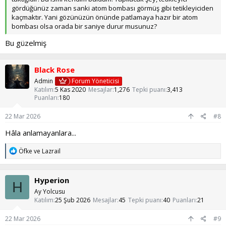
gördüğünüz zaman sanki atom bombası görmüş gibi tetikleyiciden
kaçmaktır. Yani gözünüzün önünde patlamaya hazır bir atom
bombası olsa orada bir saniye durur musunuz?
Bu güzelmiş
Black Rose
Admin
Forum Yöneticisi
Katılım
5 Kas 2020
Mesajlar
1,276
Tepki puanı
3,413
Puanları
180
22 Mar 2026
#8
Hâla anlamayanlara...
T
Öfke
ve
Lazrail
e
p
k
Hyperion
i
H
l
Ay Yolcusu
e
Katılım
25 Şub 2026
Mesajlar
45
Tepki puanı
40
Puanları
21
r
:
22 Mar 2026
#9