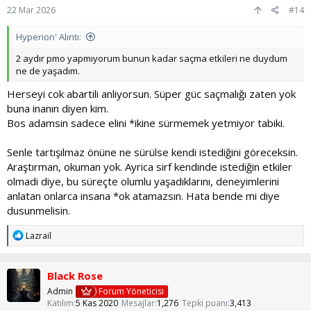
22 Mar 2026
#14
Hyperion' Alıntı:
2 aydır pmo yapmıyorum bunun kadar saçma etkileri ne duydum
ne de yaşadım.
Herseyi cok abartili anliyorsun. Süper güc saçmalığı zaten yok
buna inanın diyen kim.
Bos adamsin sadece elini *ikine sürmemek yetmiyor tabiki.
Senle tartışılmaz önüne ne sürülse kendi istediğini göreceksin.
Araştırman, okuman yok. Ayrica sirf kendinde istediğin etkiler
olmadi diye, bu süreçte olumlu yaşadıklarını, deneyimlerini
anlatan onlarca insana *ok atamazsın. Hata bende mi diye
dusunmelisin.
T
Lazrail
e
p
k
Black Rose
i
l
Admin
Forum Yöneticisi
e
Katılım
5 Kas 2020
Mesajlar
1,276
Tepki puanı
3,413