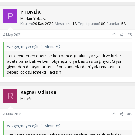
PHONEİX
P
Merkür Yolcusu
Katılım
20 Kas 2020
Mesajlar
118
Tepki puanı
180
Puanları
58
4 May 2021
#5
vazgeçmeyeceğim1' Alıntı:
Tetikleyiciler en önemli etken bence. (malum yaz geldi ve kızlar
adeta bana bak ve beni objeleştir diye bas bas bağırıyor. Giysi
giymeden dolaşanlar arttı.) Son zamanlarda rüyalanmalarımın
sebebi çok su içmekti.Haklısın
Ragnar Odinson
R
Misafir
4 May 2021
#6
vazgeçmeyeceğim1' Alıntı: