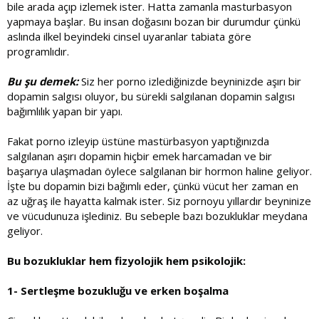
bile arada açıp izlemek ister. Hatta zamanla masturbasyon
yapmaya başlar. Bu insan doğasını bozan bir durumdur çünkü
aslında ilkel beyindeki cinsel uyaranlar tabiata göre
programlıdır.
Bu şu demek:
Siz her porno izlediğinizde beyninizde aşırı bir
dopamin salgısı oluyor, bu sürekli salgılanan dopamin salgısı
bağımlılık yapan bir yapı.
Fakat porno izleyip üstüne mastürbasyon yaptığınızda
salgılanan aşırı dopamin hiçbir emek harcamadan ve bir
başarıya ulaşmadan öylece salgılanan bir hormon haline geliyor.
İşte bu dopamin bizi bağımlı eder, çünkü vücut her zaman en
az uğraş ile hayatta kalmak ister. Siz pornoyu yıllardır beyninize
ve vücudunuza işlediniz. Bu sebeple bazı bozukluklar meydana
geliyor.
Bu bozukluklar hem fizyolojik hem psikolojik:
1- Sertleşme bozukluğu ve erken boşalma