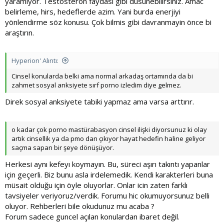
yaramiyor. Testosteron faydasi gibi dusunebilirsiniz. Amac
belirleme, hirs, hedeflerde azim. Yani burda enerjiyi
yönlendirme söz konusu. Çok bilmis gibi davranmayin önce bi
araştırın.
Hyperion' Alıntı:
Cinsel konularda belki ama normal arkadaş ortamında da bi
zahmet sosyal anksiyete sırf porno izledim diye gelmez.
Direk sosyal anksiyete tabiki yapmaz ama varsa arttırır.
o kadar çok porno mastürabasyon cinsel ilişki diyorsunuz ki olay
artık cinsellik ya da pmo dan çıkıyor hayat hedefin haline geliyor
saçma sapan bir şeye dönüşüyor.
Herkesi aynı kefeyı koymayın. Bu, süreci aşırı takıntı yapanlar
için geçerli. Biz bunu asla irdelemedik. Kendi karakterleri buna
müsait olduğu için öyle oluyorlar. Onlar icin zaten farklı
tavsiyeler veriyoruz/verdik. Forumu hic okumuyorsunuz belli
oluyor. Rehberleri bile okudunuz mu acaba ?
Forum sadece guncel açılan konulardan ibaret değil.