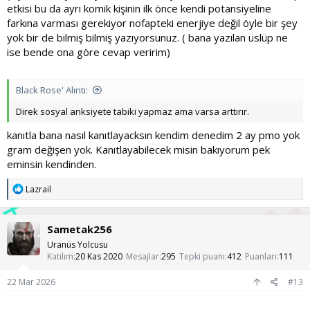
etkisi bu da ayrı komik kişinin ilk önce kendi potansiyeline
farkına varması gerekiyor nofapteki enerjiye değil öyle bir şey
yok bir de bilmiş bilmiş yazıyorsunuz. ( bana yazılan üslüp ne
ise bende ona göre cevap veririm)
Black Rose' Alıntı:
Direk sosyal anksiyete tabiki yapmaz ama varsa arttırır.
kanıtla bana nasıl kanıtlayacksın kendim denedim 2 ay pmo yok
gram değişen yok. Kanıtlayabilecek misin bakıyorum pek
eminsin kendinden.
T
Lazrail
e
p
k
Sametak256
i
l
Uranüs Yolcusu
e
Katılım
20 Kas 2020
Mesajlar
295
Tepki puanı
412
Puanları
111
r
:
22 Mar 2026
#13