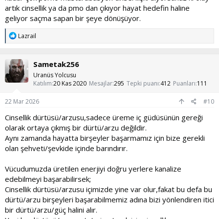
artık cinsellik ya da pmo dan çıkıyor hayat hedefin haline
geliyor saçma sapan bir şeye dönüşüyor.
T
Lazrail
e
p
k
Sametak256
i
l
Uranüs Yolcusu
e
Katılım
20 Kas 2020
Mesajlar
295
Tepki puanı
412
Puanları
111
r
:
22 Mar 2026
#10
Cinsellik dürtüsü/arzusu,sadece üreme iç güdüsünün gereği
olarak ortaya çıkmış bir dürtü/arzu değildir.
Aynı zamanda hayatta birşeyler başarmamız için bize gerekli
olan şehveti/şevkide içinde barındırır.
Vücudumuzda üretilen enerjiyi doğru yerlere kanalize
edebilmeyi başarabilirsek;
Cinsellik dürtüsü/arzusu içimizde yine var olur,fakat bu defa bu
dürtü/arzu birşeyleri başarabilmemiz adına bizi yönlendiren itici
bir dürtü/arzu/güç halini alır.