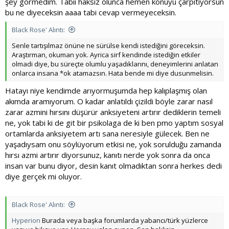
şey görmedim. Tabii haksız olunca hemen konuyu çarpıtıyorsun
bu ne diyeceksin aaaa tabi cevap vermeyeceksin.
Black Rose' Alıntı:
Senle tartışılmaz önüne ne sürülse kendi istediğini göreceksin.
Araştırman, okuman yok. Ayrica sirf kendinde istediğin etkiler
olmadi diye, bu süreçte olumlu yaşadıklarını, deneyimlerini anlatan
onlarca insana *ok atamazsın. Hata bende mi diye dusunmelisin.
Hatayı niye kendimde arıyormuşumda hep kalıplaşmış olan
akımda aramıyorum. O kadar anlatıldı çizildi böyle zarar nasıl
zarar azmini hırsını düşürür anksiyeteni artırır dediklerin temeli
ne, yok tabi ki de git bir psikolaga de ki ben pmo yaptım sosyal
ortamlarda anksiyetem artı sana neresiyle gülecek. Ben ne
yaşadıysam onu söylüyorum etkisi ne, yok sorulduğu zamanda
hırsı azmi artırır diyorsunuz, kanıtı nerde yok sonra da onca
insan var bunu diyor, desin kanıt olmadıktan sonra herkes dedi
diye gerçek mi oluyor.
Black Rose' Alıntı:
Hyperion
Burada veya başka forumlarda yabancı/türk yüzlerce