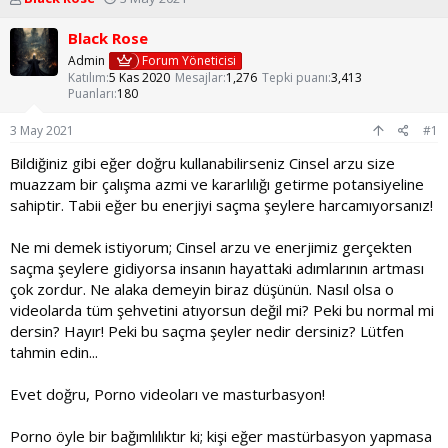
o
a
n
ş
Black Rose
u
l
Admin
Forum Yöneticisi
y
a
Katılım
5 Kas 2020
Mesajlar
1,276
Tepki puanı
3,413
u
n
Puanları
180
b
g
a
ı
3 May 2021
#1
ş
ç
l
t
Bildiğiniz gibi eğer doğru kullanabilirseniz Cinsel arzu size
a
a
muazzam bir çalışma azmi ve kararlılığı getirme potansiyeline
t
r
sahiptir. Tabii eğer bu enerjiyi saçma şeylere harcamıyorsanız!
a
i
n
h
Ne mi demek istiyorum; Cinsel arzu ve enerjimiz gerçekten
i
saçma şeylere gidiyorsa insanın hayattaki adımlarının artması
çok zordur. Ne alaka demeyin biraz düşünün. Nasıl olsa o
videolarda tüm şehvetini atıyorsun değil mi? Peki bu normal mi
dersin? Hayır! Peki bu saçma şeyler nedir dersiniz? Lütfen
tahmin edin...
Evet doğru, Porno videoları ve masturbasyon!
Porno öyle bir bağımlılıktır ki; kişi eğer mastürbasyon yapmasa