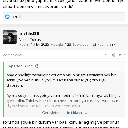
diyorsunuz pmo yapmamak çok garip. Madem öyle bende niye
olmadı ben mi yalan atıyorum şimdi?
T
Lazrail
e
p
k
mvhhd88
i
l
Venüs Yolcusu
e
Katılım
17 Eki 2025
Mesajlar
123
Tepki puanı
92
Puanları
34
r
:
22 Mar 2026
#17
Hyperion' Alıntı:
pmo cinselliğe zararlıdır evet ama onun hırsmış azimmiş pek bir
etkisi yok ben bunu diyorum sen bana süper güç zırvalığı
diyorsun.
Ayrıca sosyal anksiyeteyi artırır dedin sözünü kanıtlayacak bir şey
görmedim. Tabii haksız olunca hemen konuyu çarpıtıyorsun bu ne
diyeceksin aaaa tabi cevap vermeyeceksin.
Genişletmek için tıklayın ...
Hatayı niye kendimde arıyormuşumda hep kalıplaşmış olan
akımda aramıyorum. O kadar anlatıldı çizildi böyle zarar nasıl
forumda şöyle bir durum var bazı konular açılmış ve pmonun
zarar azmini hırsını düşürür anksiyeteni artırır dediklerin temeli ne,