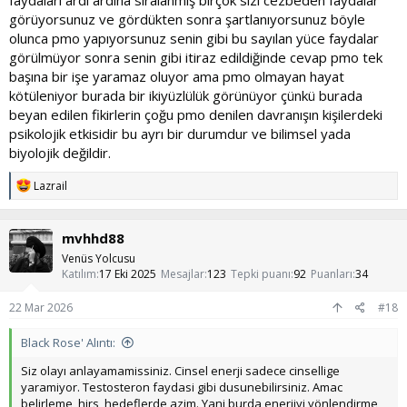
faydaları ardı ardına sıralanmış birçok sizi cezbeden faydalar
yok tabi ki de git bir psikolaga de ki ben pmo yaptım sosyal
görüyorsunuz ve gördükten sonra şartlanıyorsunuz böyle
ortamlarda anksiyetem artı sana neresiyle gülecek. Ben ne
olunca pmo yapıyorsunuz senin gibi bu sayılan yüce faydalar
yaşadıysam onu söylüyorum etkisi ne, yok sorulduğu zamanda
görülmüyor sonra senin gibi itiraz edildiğinde cevap pmo tek
hırsı azmi artırır diyorsunuz, kanıtı nerde yok sonra da onca insan
başına bir işe yaramaz oluyor ama pmo olmayan hayat
var bunu diyor, desin kanıt olmadıktan sonra herkes dedi diye
gerçek mi oluyor.
kötüleniyor burada bir ikiyüzlülük görünüyor çünkü burada
beyan edilen fikirlerin çoğu pmo denilen davranışın kişilerdeki
psikolojik etkisidir bu ayrı bir durumdur ve bilimsel yada
biyolojik değildir.
Dünya düz diyenlerde var o kadar popüler ki dünya çapında
bilmeyen kimse yoktur azımsanmayacak kadar dünya düz diyen
T
Lazrail
kesim var buna da mı inanalım şimdi yani?
e
p
Peki bay bilir kişi bana söyler misin nofapın ne yararı var? Sakın
k
mvhhd88
bana git oku saçmalağından bahsetme ikimizde yararı olmadığını
i
bal gibi biliyoruz boşuna diretiyorsun
l
Venüs Yolcusu
e
Katılım
17 Eki 2025
Mesajlar
123
Tepki puanı
92
Puanları
34
r
:
22 Mar 2026
#18
Ne öğrenip öğrenmediğimi hakkında ne biliyorsunda boş adamsın
diyerek hakaret etme girişiminde bulunuyorsun?
Black Rose' Alıntı:
Siz olayı anlayamamissiniz. Cinsel enerji sadece cinsellige
Kimseye çamur atmıyorum bu arada ben ne yaşadıysam onu
yaramiyor. Testosteron faydasi gibi dusunebilirsiniz. Amac
söylüyorum. Kafanızda ne yaşıyorsanız artık hırsı azmi artırır
belirleme, hirs, hedeflerde azim. Yani burda enerjiyi yönlendirme