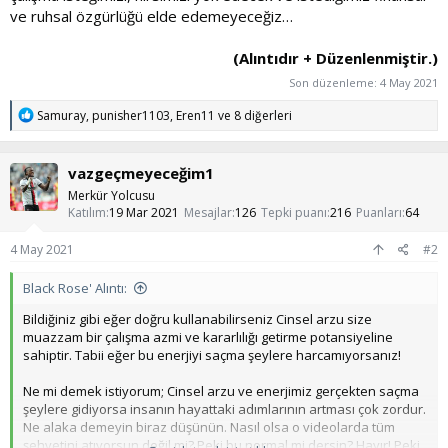
ve ruhsal özgürlüğü elde edemeyeceğiz…
(Alıntıdır + Düzenlenmiştir.)
Son düzenleme:
4 May 2021
T
Samuray
,
punisher1103
,
Eren11
ve 8 diğerleri
e
p
k
vazgeçmeyeceğim1
i
l
Merkür Yolcusu
e
Katılım
19 Mar 2021
Mesajlar
126
Tepki puanı
216
Puanları
64
r
:
4 May 2021
#2
Black Rose' Alıntı:
Bildiğiniz gibi eğer doğru kullanabilirseniz Cinsel arzu size
muazzam bir çalışma azmi ve kararlılığı getirme potansiyeline
sahiptir. Tabii eğer bu enerjiyi saçma şeylere harcamıyorsanız!
Ne mi demek istiyorum; Cinsel arzu ve enerjimiz gerçekten saçma
şeylere gidiyorsa insanın hayattaki adımlarının artması çok zordur.
Ne alaka demeyin biraz düşünün. Nasıl olsa o videolarda tüm
şehvetini atıyorsun değil mi? Peki bu normal mi dersin? Hayır! Peki