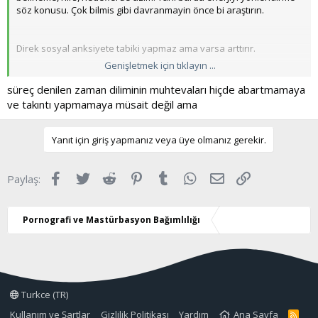
diyorsunuz pmo yapmamak çok garip. Madem öyle bende niye
söz konusu. Çok bilmis gibi davranmayin önce bi araştırın.
olmadı ben mi yalan atıyorum şimdi?
Direk sosyal anksiyete tabiki yapmaz ama varsa arttırır.
Genişletmek için tıklayın ...
Herkesi aynı kefeyı koymayın. Bu, süreci aşırı takıntı yapanlar için
süreç denilen zaman diliminin muhtevaları hiçde abartmamaya
geçerli. Biz bunu asla irdelemedik. Kendi karakterleri buna müsait
ve takıntı yapmamaya müsait değil ama
olduğu için öyle oluyorlar. Onlar icin zaten farklı tavsiyeler
veriyoruz/verdik. Forumu hic okumuyorsunuz belli oluyor.
Rehberleri bile okudunuz mu acaba ?
Yanıt için giriş yapmanız veya üye olmanız gerekir.
Forum sadece guncel açılan konulardan ibaret değil.
Facebook
Twitter
Reddit
Pinterest
Tumblr
WhatsApp
E-posta
Link
Paylaş:
Pornografi ve Mastürbasyon Bağımlılığı
Turkce (TR)
Kullanım ve Şartlar
Gizlilik Politikası
Yardım
Ana Sayfa
R