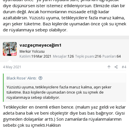
azken de ilişkiye girebilir, ancak bir erkek erken boşalıyor ve
diye düşünürsen ister istemez etkileniyorsun. Elimizde olan bir
ardından penis yeterince sertleşmiyorsa cinsel birliktelik asla
durum değil. Ancak hormonlarının müsaade ettiği kadar
istenildiği gibi gerçekleşmez ve cinsel hayat olumsuz etkilenir.
azaltabilirsin. Yüzüstü uyuma, tetikleyicilere fazla maruz kalma,
aşırı şeker tüketme. Bazı kişilerde uyumadan önce çok su içmek
2- Sosyal ilişkilerde bozukluklar
de rüyalanmaya sebep olabiliyor.
Arkadaşlar şunu anlamalıyız ki p**** da hiçbir şey gerçek değil!
Pornoda gördüğümüz o sahneler ile kadınları arşa çıkartıyoruz,
vazgeçmeyeceğim1
sosyal anksiyetelerimiz ve başka problemlerimiz olabiliyor.
Merkür Yolcusu
Katılım
19 Mar 2021
Mesajlar
126
Tepki puanı
216
Puanları
64
Gerçek Dünyada öyle bir ilişki yaşayan kesim sadece %1-2 ‘dir.
Özellikle bizim ülkemizde cinselliğin bir tabu olduğundan kaynaklı
4 May 2021
olsa gerek çiftler fantezilerini kolayca dile getiremiyorlar.
#4
Pornolardaki aklınıza gelen hemen her şey kurgudur, hepsi
ayarlanmıştır ve kadın zevk almasa bile sürekli bir rol yapma
Black Rose' Alıntı:
çabasındadır.
Yüzüstü uyuma, tetikleyicilere fazla maruz kalma, aşırı şeker
tüketme. Bazı kişilerde uyumadan önce çok su içmek de
Özet olarak bu cinsel enerjiyi/arzuyu boşa harcamaya devam
rüyalanmaya sebep olabiliyor.
etmek bizim hedeflerimize karşı son derece etkileyerek çalışma
isteğimizi, hırsımızı yok edecek ve istediğimiz finansal ve ruhsal
Tetikleyiciler en önemli etken bence. (malum yaz geldi ve kızlar
özgürlüğü elde edemeyeceğiz…
adeta bana bak ve beni objeleştir diye bas bas bağırıyor. Giysi
giymeden dolaşanlar arttı.) Son zamanlarda rüyalanmalarımın
sebebi çok su içmekti.Haklısın