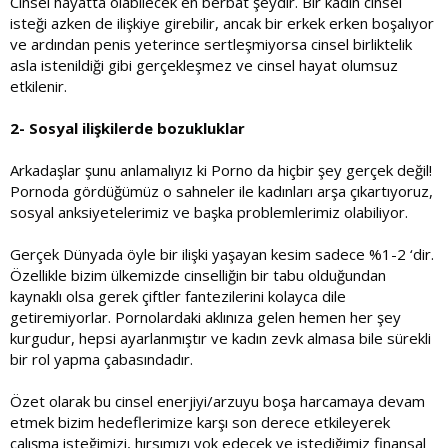
Cinsel hayatta olabilecek en berbat şeydir. Bir kadın cinsel
isteği azken de ilişkiye girebilir, ancak bir erkek erken boşalıyor
ve ardından penis yeterince sertleşmiyorsa cinsel birliktelik
asla istenildiği gibi gerçekleşmez ve cinsel hayat olumsuz
etkilenir.
2- Sosyal ilişkilerde bozukluklar
Arkadaşlar şunu anlamalıyız ki Porno da hiçbir şey gerçek değil!
Pornoda gördüğümüz o sahneler ile kadınları arşa çıkartıyoruz,
sosyal anksiyetelerimiz ve başka problemlerimiz olabiliyor.
Gerçek Dünyada öyle bir ilişki yaşayan kesim sadece %1-2 ‘dir.
Özellikle bizim ülkemizde cinselliğin bir tabu olduğundan
kaynaklı olsa gerek çiftler fantezilerini kolayca dile
getiremiyorlar. Pornolardaki aklınıza gelen hemen her şey
kurgudur, hepsi ayarlanmıştır ve kadın zevk almasa bile sürekli
bir rol yapma çabasındadır.
Özet olarak bu cinsel enerjiyi/arzuyu boşa harcamaya devam
etmek bizim hedeflerimize karşı son derece etkileyerek
çalışma isteğimizi, hırsımızı yok edecek ve istediğimiz finansal