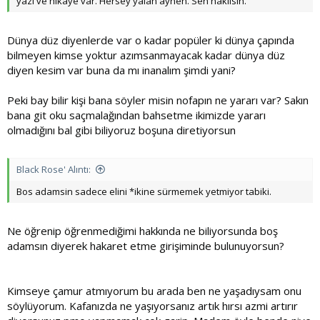
yazı ve hikaye var. Hersey yalan aynen. Sen haklisin.
Dünya düz diyenlerde var o kadar popüler ki dünya çapında
bilmeyen kimse yoktur azımsanmayacak kadar dünya düz
diyen kesim var buna da mı inanalım şimdi yani?
Peki bay bilir kişi bana söyler misin nofapın ne yararı var? Sakın
bana git oku saçmalağından bahsetme ikimizde yararı
olmadığını bal gibi biliyoruz boşuna diretiyorsun
Black Rose' Alıntı:
Bos adamsin sadece elini *ikine sürmemek yetmiyor tabiki.
Ne öğrenip öğrenmediğimi hakkında ne biliyorsunda boş
adamsın diyerek hakaret etme girişiminde bulunuyorsun?
Kimseye çamur atmıyorum bu arada ben ne yaşadıysam onu
söylüyorum. Kafanızda ne yaşıyorsanız artık hırsı azmi artırır