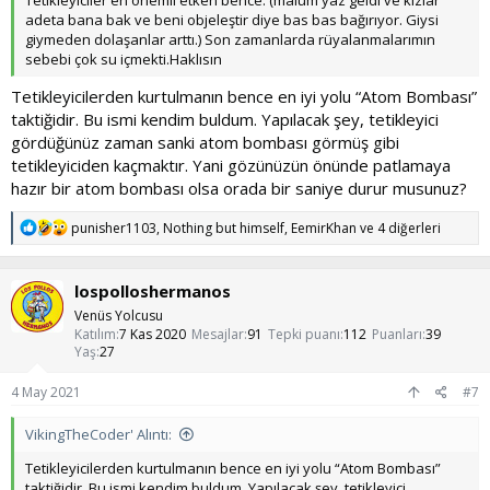
Tetikleyiciler en önemli etken bence. (malum yaz geldi ve kızlar
adeta bana bak ve beni objeleştir diye bas bas bağırıyor. Giysi
giymeden dolaşanlar arttı.) Son zamanlarda rüyalanmalarımın
sebebi çok su içmekti.Haklısın
Tetikleyicilerden kurtulmanın bence en iyi yolu “Atom Bombası”
taktiğidir. Bu ismi kendim buldum. Yapılacak şey, tetikleyici
gördüğünüz zaman sanki atom bombası görmüş gibi
tetikleyiciden kaçmaktır. Yani gözünüzün önünde patlamaya
hazır bir atom bombası olsa orada bir saniye durur musunuz?
T
punisher1103
,
Nothing but himself
,
EemirKhan
ve 4 diğerleri
e
p
k
lospolloshermanos
i
l
Venüs Yolcusu
e
Katılım
7 Kas 2020
Mesajlar
91
Tepki puanı
112
Puanları
39
r
Yaş
27
:
4 May 2021
#7
VikingTheCoder' Alıntı:
Tetikleyicilerden kurtulmanın bence en iyi yolu “Atom Bombası”
taktiğidir. Bu ismi kendim buldum. Yapılacak şey, tetikleyici