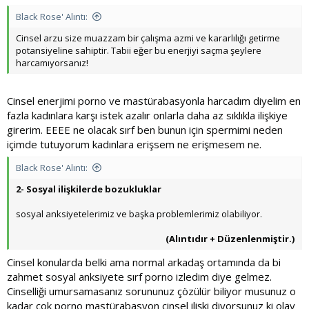
Black Rose' Alıntı:
Cinsel arzu size muazzam bir çalışma azmi ve kararlılığı getirme
potansiyeline sahiptir. Tabii eğer bu enerjiyi saçma şeylere
harcamıyorsanız!
Cinsel enerjimi porno ve mastürabasyonla harcadım diyelim en
fazla kadınlara karşı istek azalır onlarla daha az sıklıkla ilişkiye
girerim. EEEE ne olacak sırf ben bunun için spermimi neden
içimde tutuyorum kadınlara erişsem ne erişmesem ne.
Black Rose' Alıntı:
2- Sosyal ilişkilerde bozukluklar
sosyal anksiyetelerimiz ve başka problemlerimiz olabiliyor.
(Alıntıdır + Düzenlenmiştir.)
Cinsel konularda belki ama normal arkadaş ortamında da bi
zahmet sosyal anksiyete sırf porno izledim diye gelmez.
Cinselliği umursamasanız sorununuz çözülür biliyor musunuz o
kadar çok porno mastürabasyon cinsel ilişki diyorsunuz ki olay