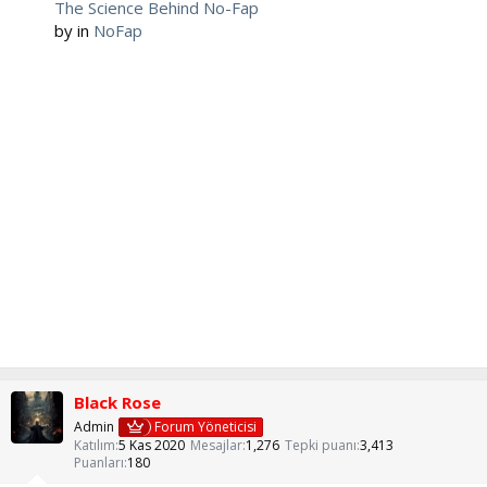
The Science Behind No-Fap
by
in
NoFap
Black Rose
Admin
Forum Yöneticisi
Katılım
5 Kas 2020
Mesajlar
1,276
Tepki puanı
3,413
Puanları
180