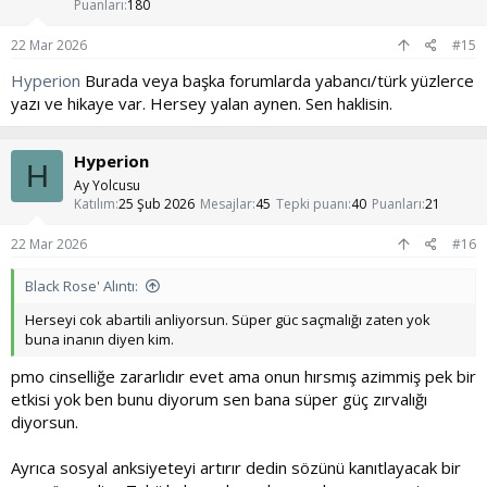
r
Puanları
180
:
22 Mar 2026
#15
Hyperion
Burada veya başka forumlarda yabancı/türk yüzlerce
yazı ve hikaye var. Hersey yalan aynen. Sen haklisin.
Hyperion
H
Ay Yolcusu
Katılım
25 Şub 2026
Mesajlar
45
Tepki puanı
40
Puanları
21
22 Mar 2026
#16
Black Rose' Alıntı:
Herseyi cok abartili anliyorsun. Süper güc saçmalığı zaten yok
buna inanın diyen kim.
pmo cinselliğe zararlıdır evet ama onun hırsmış azimmiş pek bir
etkisi yok ben bunu diyorum sen bana süper güç zırvalığı
diyorsun.
Ayrıca sosyal anksiyeteyi artırır dedin sözünü kanıtlayacak bir