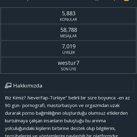
S
S
5,883
KONULAR
58,788
MESAJLAR
7,019
ÜYELER
westur7
SON ÜYE
Hakkımızda
Biz Kimiz? NeverFap-Türkiye" belirli bir süre boyunca -en az
90 gün- pornografi, mastürbasyon ve orgazmdan uzak
durarak porno bağımlılığının oluşturduğu olumsuz etkilerden
kurtulmaya çalışan insanların buluştuğu bu arınma
yolculuğundaki kişilerin birbirine destek olup bilgilerini,
tecrübelerini ve yöntemlerini paylaştığı bir platformdur.