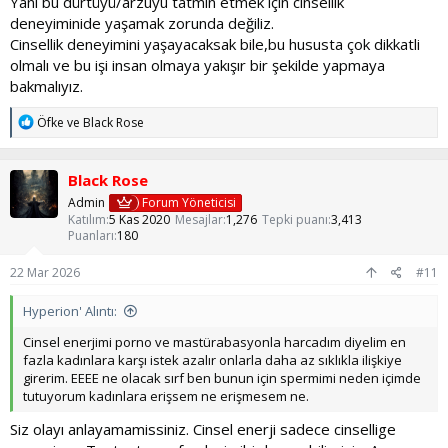
Yani bu dürtüyü/arzuyu tatmin etmek için cinsellik
deneyiminide yaşamak zorunda değiliz.
Cinsellik deneyimini yaşayacaksak bile,bu hususta çok dikkatli
olmalı ve bu işi insan olmaya yakışır bir şekilde yapmaya
bakmalıyız.
T
Öfke
ve
Black Rose
e
p
k
Black Rose
i
l
Admin
Forum Yöneticisi
e
Katılım
5 Kas 2020
Mesajlar
1,276
Tepki puanı
3,413
r
Puanları
180
:
22 Mar 2026
#11
Hyperion' Alıntı:
Cinsel enerjimi porno ve mastürabasyonla harcadım diyelim en
fazla kadınlara karşı istek azalır onlarla daha az sıklıkla ilişkiye
girerim. EEEE ne olacak sırf ben bunun için spermimi neden içimde
tutuyorum kadınlara erişsem ne erişmesem ne.
Siz olayı anlayamamissiniz. Cinsel enerji sadece cinsellige