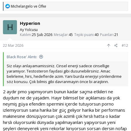
T
Michelangelo
ve
Öfke
e
p
k
Hyperion
i
H
l
Ay Yolcusu
e
Katılım
25 Şub 2026
Mesajlar
45
Tepki puanı
40
Puanları
21
r
:
22 Mar 2026
#12
Black Rose' Alıntı:
Siz olayı anlayamamissiniz. Cinsel enerji sadece cinsellige
yaramiyor. Testosteron faydasi gibi dusunebilirsiniz. Amac
belirleme, hirs, hedeflerde azim. Yani burda enerjiyi yönlendirme
söz konusu. Çok bilmis gibi davranmayin önce bi araştırın.
2 aydır pmo yapmıyorum bunun kadar saçma etkileri ne
duydum ne de yaşadım. Hayır bilimsel bir açıklaması da yok
neymiş güya efendim spermini içerde tutuyorsun porno
izlemiyorsun sana harika bir güç geliyor harika bir performans
makinesine dönüşüyorsun çok azimli çok hırslı hatta o kadar
hırslı oluyorsunki dünyada yapılmayanları yapıyorsun yeni
şeyleri deneyerek yeni rekorlar kırıyorsun sorsan dersin nofap