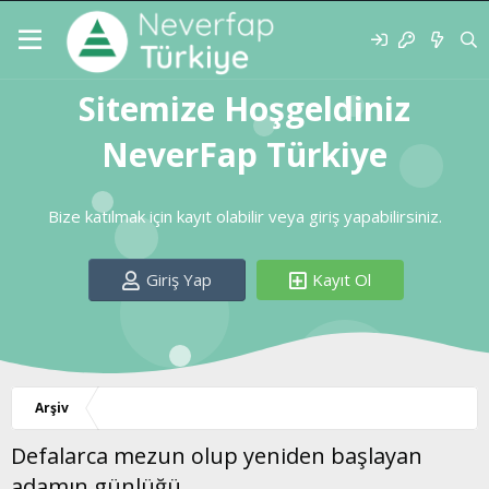
Sitemize Hoşgeldiniz
NeverFap Türkiye
Bize katılmak için kayıt olabilir veya giriş yapabilirsiniz.
Giriş Yap
Kayıt Ol
Arşiv
Defalarca mezun olup yeniden başlayan
adamın günlüğü.