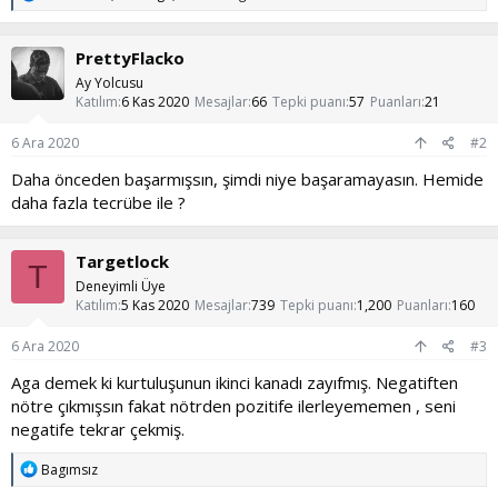
e
p
k
PrettyFlacko
i
l
Ay Yolcusu
e
Katılım
6 Kas 2020
Mesajlar
66
Tepki puanı
57
Puanları
21
r
:
6 Ara 2020
#2
Daha önceden başarmışsın, şimdi niye başaramayasın. Hemide
daha fazla tecrübe ile ?
Targetlock
T
Deneyimli Üye
Katılım
5 Kas 2020
Mesajlar
739
Tepki puanı
1,200
Puanları
160
6 Ara 2020
#3
Aga demek ki kurtuluşunun ikinci kanadı zayıfmış. Negatiften
nötre çıkmışsın fakat nötrden pozitife ilerleyememen , seni
negatife tekrar çekmiş.
T
Bagımsız
e