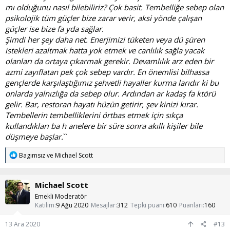
mı olduğunu nasıl bilebiliriz? Çok basit. Tembelliğe sebep olan
psikolojik tüm güçler bize zarar verir, aksi yönde çalışan
güçler ise bize fa yda sağlar.
Şimdi her şey daha net. Enerjimizi tüketen veya dü şüren
istekleri azaltmak hatta yok etmek ve canlılık sağla yacak
olanları da ortaya çıkarmak gerekir. Devamlılık arz eden bir
azmi zayıflatan pek çok sebep vardır. En önemlisi bilhassa
gençlerde karşılaştığımız şehvetli hayaller kurma larıdır ki bu
onlarda yalnızlığa da sebep olur. Ardından ar kadaş fa ktörü
gelir. Bar, restoran hayatı hüzün getirir, şev kinizi kırar.
Tembellerin tembelliklerini örtbas etmek için sıkça
kullandıkları ba h anelere bir süre sonra akıllı kişiler bile
düşmeye başlar.
``
T
Bagımsız
ve
Michael Scott
e
p
k
Michael Scott
i
l
Emekli Moderatör
e
Katılım
9 Ağu 2020
Mesajlar
312
Tepki puanı
610
Puanları
160
r
:
13 Ara 2020
#13