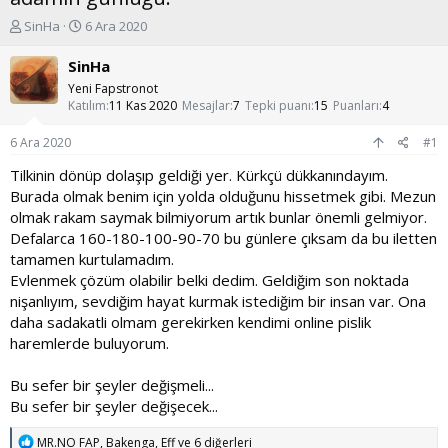
K
B
SinHa
6 Ara 2020
o
a
n
ş
SinHa
u
l
Yeni Fapstronot
y
a
Katılım
11 Kas 2020
Mesajlar
7
Tepki puanı
15
Puanları
4
u
n
b
g
6 Ara 2020
#1
a
ı
ş
ç
Tilkinin dönüp dolaşıp geldiği yer. Kürkçü dükkanındayım.
l
t
Burada olmak benim için yolda olduğunu hissetmek gibi. Mezun
a
a
olmak rakam saymak bilmiyorum artık bunlar önemli gelmiyor.
t
r
Defalarca 160-180-100-90-70 bu günlere çıksam da bu iletten
a
i
tamamen kurtulamadım.
n
h
i
Evlenmek çözüm olabilir belki dedim. Geldiğim son noktada
nişanlıyım, sevdiğim hayat kurmak istediğim bir insan var. Ona
daha sadakatli olmam gerekirken kendimi online pislik
haremlerde buluyorum.
Bu sefer bir şeyler değişmeli...
Bu sefer bir şeyler değişecek...
T
MR.NO FAP
,
Bakenga
,
Eff
ve 6 diğerleri