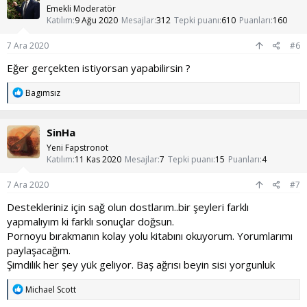
l
Emekli Moderatör
e
Katılım
9 Ağu 2020
Mesajlar
312
Tepki puanı
610
Puanları
160
r
:
7 Ara 2020
#6
Eğer gerçekten istiyorsan yapabilirsin ?
T
Bagımsız
e
p
k
SinHa
i
l
Yeni Fapstronot
e
Katılım
11 Kas 2020
Mesajlar
7
Tepki puanı
15
Puanları
4
r
:
7 Ara 2020
#7
Destekleriniz için sağ olun dostlarım..bir şeyleri farklı
yapmalıyım ki farklı sonuçlar doğsun.
Pornoyu bırakmanın kolay yolu kitabını okuyorum. Yorumlarımı
paylaşacağım.
Şimdilik her şey yük geliyor. Baş ağrısı beyin sisi yorgunluk
T
Michael Scott
e