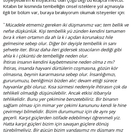
söyleyebilirim ki ihtiyacımız olan çoğu bilgi bu kitapta mevcut.
Kitabın bir kısmında tembelliğin cinsel isteklere yol açmasıyla
ilgili bir bölüm var, buraya bırakıyorum okumak isteyenler için:
``
Mücadele etmemiz gereken iki düşmanımız var; tem bellik ve
nefse düşkünlük. Kişi tembellik yü zünden kendini tamamen
bıra k ırken ortamın da ah la k i açıdan korunaksız hile
gelmesine sebep olur. Diğer bir deyişle tembellik in sanı
şehvete iter. Biraz daha ileri gidersek stoacıların dediği gibi
ahla k i çöküntü de tembelliğe neden olur.
İhtiras insanın kendini kaybetmesine neden olma z mı?
İhtiras, insanda hayvani dürtülerin coşmasına, gözün kör
olmasına, beynin kararmasına sebep olur. İnsanlığımızı,
gururumuzu, benliğimizi bizden alır; devam ettiği sürece
hayvanlar gibi oluruz. Kısa sürmesi nedeniyle ihtirasın çok da
tehlikeli olmadığı düşünülebilir. Ancak etkisi itibarıyla
tehlikelidir. Bunu yer çekimine benzetebiliriz. Bir binanın
sağlam olması için mimar yer çekimi kanununu kendi le hine
çevirmeyi bilmelidir. Bizim durumumuz için de aynı şey
geçerli. Karşıt güçlerden istifade edebilmeyi öğrenmeli yiz.
Hatta karşıt güçleri bizim için savaşan güçlere dönüş
türebilmeliyiz. Bir gücün bizim yandaşımız mı düşmanı mız