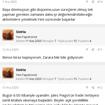
7 Ara 2020
#10
Başa dönmüşsün gibi düşünme,uzun süreçlerin olmuş tek
yapman gereken zamanını daha iyi değerlendirebileceğin
aktivitelere yönelmek.Yeni sürecinde başarılar
SinHa
Yeni Fapstronot
Katılım
11 Kas 2020
Mesajlar
7
Tepki puanı
15
Puanları
4
12 Ara 2020
#11
Bence biraz kaşınıyorum. Zarara bile bile gidiyorum
SinHa
Yeni Fapstronot
Katılım
11 Kas 2020
Mesajlar
7
Tepki puanı
15
Puanları
4
13 Ara 2020
#12
Bugün 6.00 itibariyle uyandım. Jules Piagot'un İrade terbiyesi
isimli kitabını okumaya başladım. Beyler açık yüreklilikle