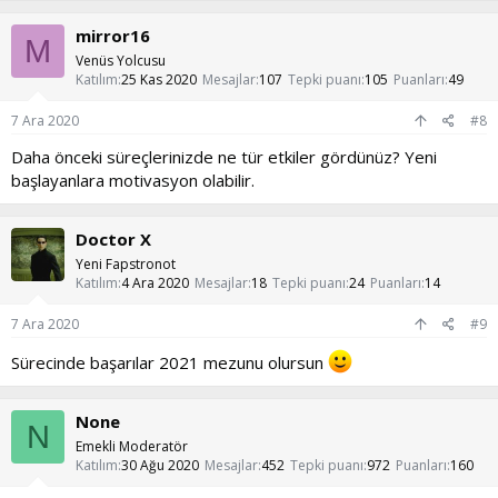
p
k
mirror16
i
M
l
Venüs Yolcusu
e
Katılım
25 Kas 2020
Mesajlar
107
Tepki puanı
105
Puanları
49
r
:
7 Ara 2020
#8
Daha önceki süreçlerinizde ne tür etkiler gördünüz? Yeni
başlayanlara motivasyon olabilir.
Doctor X
Yeni Fapstronot
Katılım
4 Ara 2020
Mesajlar
18
Tepki puanı
24
Puanları
14
7 Ara 2020
#9
Sürecinde başarılar 2021 mezunu olursun
None
N
Emekli Moderatör
Katılım
30 Ağu 2020
Mesajlar
452
Tepki puanı
972
Puanları
160