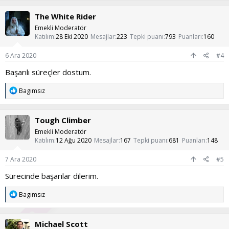
p
k
The White Rider
i
l
Emekli Moderatör
e
Katılım
28 Eki 2020
Mesajlar
223
Tepki puanı
793
Puanları
160
r
:
6 Ara 2020
#4
Başarılı süreçler dostum.
T
Bagımsız
e
p
k
Tough Climber
i
l
Emekli Moderatör
e
Katılım
12 Ağu 2020
Mesajlar
167
Tepki puanı
681
Puanları
148
r
:
7 Ara 2020
#5
Sürecinde başarılar dilerim.
T
Bagımsız
e
p
k
Michael Scott
i