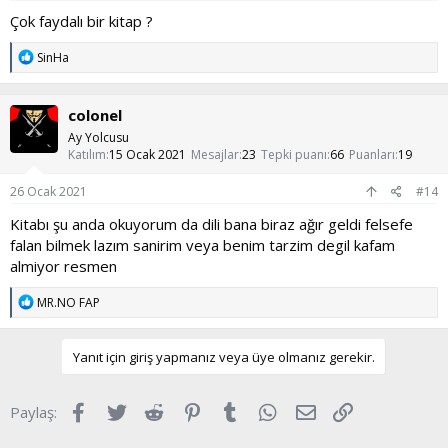
Çok faydalı bir kitap ?
T
SinHa
e
p
k
colonel
i
l
Ay Yolcusu
e
Katılım
15 Ocak 2021
Mesajlar
23
Tepki puanı
66
Puanları
19
r
:
26 Ocak 2021
#14
Kitabı şu anda okuyorum da dili bana biraz ağır geldi felsefe
falan bilmek lazım sanirim veya benim tarzim degil kafam
almiyor resmen
T
MR.NO FAP
e
p
k
Yanıt için giriş yapmanız veya üye olmanız gerekir.
i
l
e
Facebook
Twitter
Reddit
Pinterest
Tumblr
WhatsApp
E-posta
Link
Paylaş:
r
: