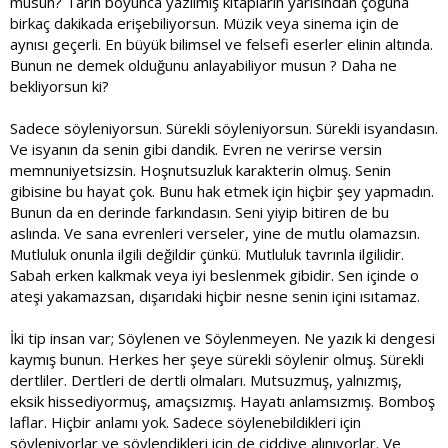
musun? Tarih boyunca yazılmış kitapların yarısından çoğuna
birkaç dakikada erişebiliyorsun. Müzik veya sinema için de
aynısı geçerli. En büyük bilimsel ve felsefi eserler elinin altında.
Bunun ne demek olduğunu anlayabiliyor musun ? Daha ne
bekliyorsun ki?
Sadece söyleniyorsun. Sürekli söyleniyorsun. Sürekli isyandasın.
Ve isyanın da senin gibi dandik. Evren ne verirse versin
memnuniyetsizsin. Hoşnutsuzluk karakterin olmuş. Senin
gibisine bu hayat çok. Bunu hak etmek için hiçbir şey yapmadın.
Bunun da en derinde farkındasın. Seni yiyip bitiren de bu
aslında. Ve sana evrenleri verseler, yine de mutlu olamazsın.
Mutluluk onunla ilgili değildir çünkü. Mutluluk tavrınla ilgilidir.
Sabah erken kalkmak veya iyi beslenmek gibidir. Sen içinde o
ateşi yakamazsan, dışarıdaki hiçbir nesne senin içini ısıtamaz.
İki tip insan var; Söylenen ve Söylenmeyen. Ne yazık ki dengesi
kaymış bunun. Herkes her şeye sürekli söylenir olmuş. Sürekli
dertliler. Dertleri de dertli olmaları. Mutsuzmuş, yalnızmış,
eksik hissediyormuş, amaçsızmış. Hayatı anlamsızmış. Bomboş
laflar. Hiçbir anlamı yok. Sadece söylenebildikleri için
söyleniyorlar ve söylendikleri için de ciddiye alınıyorlar. Ve