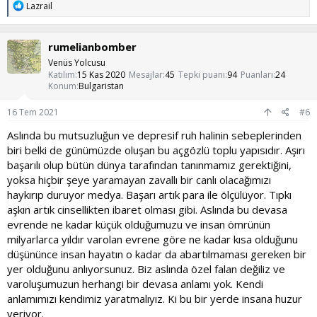
T
Lazrail
e
p
k
rumelianbomber
i
l
Venüs Yolcusu
e
Katılım
15 Kas 2020
Mesajlar
45
Tepki puanı
94
Puanları
24
r
Konum
Bulgaristan
:
16 Tem 2021
#6
Aslında bu mutsuzluğun ve depresif ruh halinin sebeplerinden
biri belki de günümüzde oluşan bu açgözlü toplu yapısıdır. Aşırı
başarılı olup bütün dünya tarafından tanınmamız gerektiğini,
yoksa hiçbir şeye yaramayan zavallı bir canlı olacağımızı
haykırıp duruyor medya. Başarı artık para ile ölçülüyor. Tıpkı
aşkın artık cinsellikten ibaret olması gibi. Aslında bu devasa
evrende ne kadar küçük olduğumuzu ve insan ömrünün
milyarlarca yıldır varolan evrene göre ne kadar kısa olduğunu
düşününce insan hayatın o kadar da abartılmaması gereken bir
yer olduğunu anlıyorsunuz. Biz aslında özel falan değiliz ve
varoluşumuzun herhangi bir devasa anlamı yok. Kendi
anlamımızı kendimiz yaratmalıyız. Ki bu bir yerde insana huzur
veriyor.