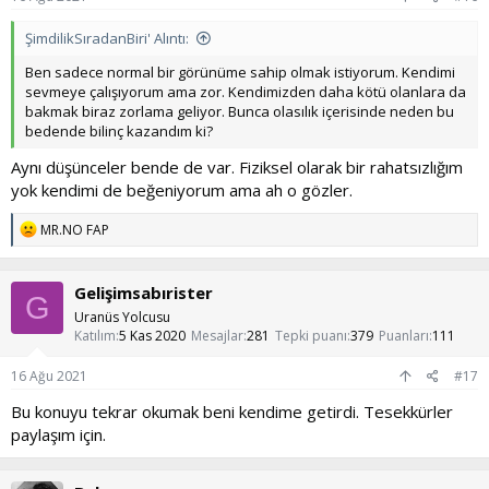
ŞimdilikSıradanBiri' Alıntı:
Ben sadece normal bir görünüme sahip olmak istiyorum. Kendimi
sevmeye çalışıyorum ama zor. Kendimizden daha kötü olanlara da
bakmak biraz zorlama geliyor. Bunca olasılık içerisinde neden bu
bedende bilinç kazandım ki?
Aynı düşünceler bende de var. Fiziksel olarak bir rahatsızlığım
yok kendimi de beğeniyorum ama ah o gözler.
T
MR.NO FAP
e
p
k
Gelişimsabırister
i
G
l
Uranüs Yolcusu
e
Katılım
5 Kas 2020
Mesajlar
281
Tepki puanı
379
Puanları
111
r
:
16 Ağu 2021
#17
Bu konuyu tekrar okumak beni kendime getirdi. Tesekkürler
paylaşım için.