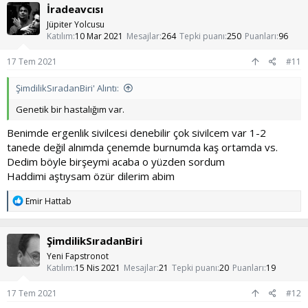
İradeavcısı
Jüpiter Yolcusu
Katılım
10 Mar 2021
Mesajlar
264
Tepki puanı
250
Puanları
96
17 Tem 2021
#11
ŞimdilikSıradanBiri' Alıntı:
Genetik bir hastalığım var.
Benimde ergenlik sivilcesi denebilir çok sivilcem var 1-2
tanede değil alnımda çenemde burnumda kaş ortamda vs.
Dedim böyle birşeymi acaba o yüzden sordum
Haddimi aştıysam özür dilerim abim
T
Emir Hattab
e
p
k
ŞimdilikSıradanBiri
i
l
Yeni Fapstronot
e
Katılım
15 Nis 2021
Mesajlar
21
Tepki puanı
20
Puanları
19
r
:
17 Tem 2021
#12