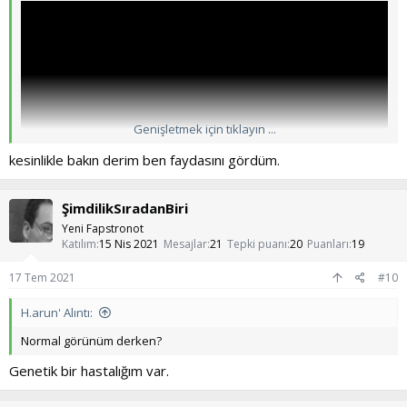
Genişletmek için tıklayın ...
kesinlikle bakın derim ben faydasını gördüm.
ŞimdilikSıradanBiri
Yeni Fapstronot
Katılım
15 Nis 2021
Mesajlar
21
Tepki puanı
20
Puanları
19
17 Tem 2021
#10
H.arun' Alıntı:
Normal görünüm derken?
Genetik bir hastalığım var.