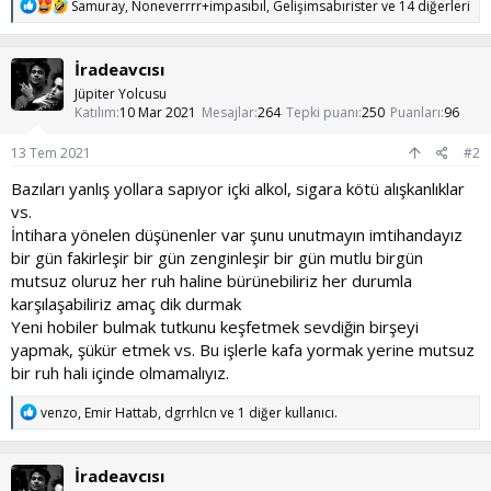
T
Samuray
,
Noneverrrr+impasıbıl
,
Gelişimsabırister
ve 14 diğerleri
e
p
k
İradeavcısı
i
l
Jüpiter Yolcusu
e
Katılım
10 Mar 2021
Mesajlar
264
Tepki puanı
250
Puanları
96
r
:
13 Tem 2021
#2
Bazıları yanlış yollara sapıyor içki alkol, sigara kötü alışkanlıklar
vs.
İntihara yönelen düşünenler var şunu unutmayın imtihandayız
bir gün fakirleşir bir gün zenginleşir bir gün mutlu birgün
mutsuz oluruz her ruh haline bürünebiliriz her durumla
karşılaşabiliriz amaç dik durmak
Yeni hobiler bulmak tutkunu keşfetmek sevdiğin birşeyi
yapmak, şükür etmek vs. Bu işlerle kafa yormak yerine mutsuz
bir ruh hali içinde olmamalıyız.
T
venzo
,
Emir Hattab
,
dgrrhlcn
ve 1 diğer kullanıcı.
e
p
k
İradeavcısı
i