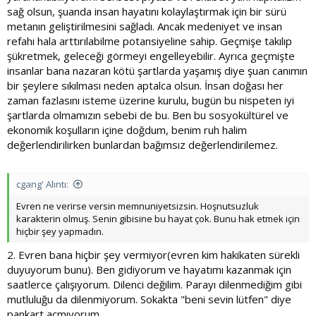
Bunun ne demek olduğunu anlayabiliyor musun ? Daha ne
sağ olsun, şuanda insan hayatını kolaylaştırmak için bir sürü
bekliyorsun ki?
metanın geliştirilmesini sağladı. Ancak medeniyet ve insan
refahı hala arttırılabilme potansiyeline sahip. Geçmişe takılıp
şükretmek, geleceği görmeyi engelleyebilir. Ayrıca geçmişte
insanlar bana nazaran kötü şartlarda yaşamış diye şuan canımın
bir şeylere sıkılması neden aptalca olsun. İnsan doğası her
zaman fazlasını isteme üzerine kurulu, bugün bu nispeten iyi
şartlarda olmamızın sebebi de bu. Ben bu sosyokültürel ve
ekonomik koşulların içine doğdum, benim ruh halim
değerlendirilirken bunlardan bağımsız değerlendirilemez.
cgang' Alıntı:
Evren ne verirse versin memnuniyetsizsin. Hoşnutsuzluk
karakterin olmuş. Senin gibisine bu hayat çok. Bunu hak etmek için
hiçbir şey yapmadın.
2. Evren bana hiçbir şey vermiyor(evren kim hakikaten sürekli
duyuyorum bunu). Ben gidiyorum ve hayatımı kazanmak için
saatlerce çalışıyorum. Dilenci değilim. Parayı dilenmediğim gibi
mutluluğu da dilenmiyorum. Sokakta "beni sevin lütfen" diye
pankart açmıyorum.