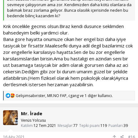
sevmeye çalışıyorum ama zor. Kendimizden daha kötü olanlara da
bakmak biraz zorlama geliyor. Bunca olasılık içerisinde neden bu
bedende bilinç kazandım ki?
Knk öncelikle gecmis olsun.Biraz kendi dusunce seklimden
bahsedeyim belki yardimci olur.
Bana gore hayatta onumuze cikan her engel bizi daha iyiye
tasiycak bir firsattir.Maalesefki dunya adil degil bazilarimiz cok
zor engellerle karsilasiyo hayatta.Sen de bu zor engellerle
karsilasmislardan birisin.Ama bu hastaligi en azindan seni bir
ust basamaga tasiycak bir adim olarak gorursen daha az aci
cekersin.Dediğim gibi zor bi durum umarım güzel bir şekilde
atlatibilirsin.(Hem fiziksel olarak hem psikolojik olarak)Ayrica
dertlesmek istersen herzaman yazabilirsin.
T
Gelişimsabırister
,
MR.NO FAP
,
cgang
ve 1 diğer kullanıcı.
e
p
k
Mr. İrade
i
l
Venüs Yolcusu
e
Katılım
12 Tem 2021
Mesajlar
77
Tepki puanı
119
Puanları
39
r
:
16 Ağu 2021
#16