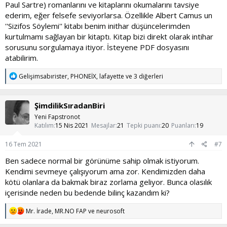
Paul Sartre) romanlarını ve kitaplarını okumalarını tavsiye
ederim, eğer felsefe seviyorlarsa. Özellikle Albert Camus un
''Sizifos Söylemi'' kitabı benim inithar düşüncelerimden
kurtulmamı sağlayan bir kitaptı. Kitap bizi direkt olarak intihar
sorusunu sorgulamaya itiyor. İsteyene PDF dosyasını
atabilirim.
T
Gelişimsabırister
,
PHONEİX
,
lafayette
ve 3 diğerleri
e
p
k
ŞimdilikSıradanBiri
i
l
Yeni Fapstronot
e
Katılım
15 Nis 2021
Mesajlar
21
Tepki puanı
20
Puanları
19
r
:
16 Tem 2021
#7
Ben sadece normal bir görünüme sahip olmak istiyorum.
Kendimi sevmeye çalışıyorum ama zor. Kendimizden daha
kötü olanlara da bakmak biraz zorlama geliyor. Bunca olasılık
içerisinde neden bu bedende bilinç kazandım ki?
T
Mr. İrade
,
MR.NO FAP
ve
neurosoft
e
p