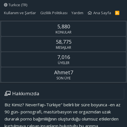
Turkce (TR)
Kullanım ve Şartlar
Gizlilik Politikası
Yardım
Ana Sayfa
R
S
S
5,880
KONULAR
58,775
MESAJLAR
7,016
ÜYELER
Ahmet7
SON ÜYE
Hakkımızda
Biz Kimiz? NeverFap-Türkiye" belirli bir süre boyunca -en az
90 gün- pornografi, mastürbasyon ve orgazmdan uzak
durarak porno bağımlılığının oluşturduğu olumsuz etkilerden
kurtulmaya çalışan insanların buluştuğu bu arınma