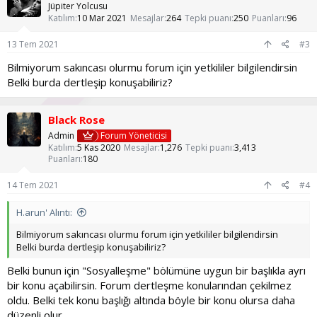
l
Jüpiter Yolcusu
e
Katılım
10 Mar 2021
Mesajlar
264
Tepki puanı
250
Puanları
96
r
:
13 Tem 2021
#3
Bilmiyorum sakıncası olurmu forum için yetkililer bilgilendirsin
Belki burda dertleşip konuşabiliriz?
Black Rose
Admin
Forum Yöneticisi
Katılım
5 Kas 2020
Mesajlar
1,276
Tepki puanı
3,413
Puanları
180
14 Tem 2021
#4
H.arun' Alıntı:
Bilmiyorum sakıncası olurmu forum için yetkililer bilgilendirsin
Belki burda dertleşip konuşabiliriz?
Belki bunun için "Sosyalleşme" bölümüne uygun bir başlıkla ayrı
bir konu açabilirsin. Forum dertleşme konularından çekilmez
oldu. Belki tek konu başlığı altında böyle bir konu olursa daha
düzenli olur.