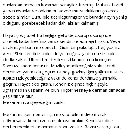
bunlardan nemalan kocaman sanayiler türemiş. Mutsuz taklidi
yapan insanlar ve onların bu sözde mutsuzluklarını çözecek
sözde alimler. Bunu bile ticarileştirmişler ve burada neyin yanlış
olduğunu görebilecek kadar dahi akılları kalmamış.
Hayat çok güzel. Bu başlığa gelip de osurup osurup ipe
dizecek kadar keyfiniz varsa kendinize acımayı bırakın. Veya
bırakmayın bana ne sonuçta. Gidin bir psikoloğa, beş yüz lira
verin. Sizin kendinizi çok ciddiye aldığınız gibi o da sizi çok
ciddiye alsın. Üfürükten dertlerinizi konuşun da konuşun.
Sonsuza kadar konuşun. Müzik yapabileceğiniz vakti kendi
derdinize yanmakla geçirin. Güneşi gökkuşağını yağmuru Marsı,
Jüpiteri izleyebileceğiniz vakti de kendi derdinize yanmakla
geçirin. Hayat akıp gitsin. Kendiniz dışında hiçbir şeyle
uğraşmadan yaşlanın ve ölün. Hiçbir nesneye derman olmadan
yaşlanın ve ölün.
Mezarlarınıza işeyeceğim çünkü.
Mezarıma işenmemesi için ne yapabilirim diye merak
ediyorsanız, kendinize dair olmayı bırakın. Kendi kendine
dertlenmenin efkarlanmanın sonu yoktur. Bazısı şarapçı olur,