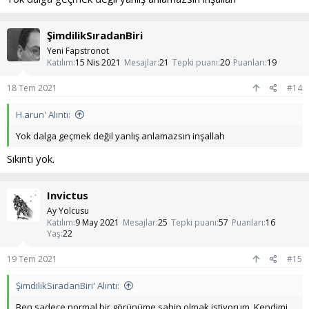
ŞimdilikSıradanBiri
Yeni Fapstronot
Katılım
15 Nis 2021
Mesajlar
21
Tepki puanı
20
Puanları
19
18 Tem 2021
#14
H.arun' Alıntı:
Yok dalga geçmek değil yanlış anlamazsın inşallah
Sıkıntı yok.
Invictus
Ay Yolcusu
Katılım
9 May 2021
Mesajlar
25
Tepki puanı
57
Puanları
16
Yaş
22
19 Tem 2021
#15
ŞimdilikSıradanBiri' Alıntı:
Ben sadece normal bir görünüme sahip olmak istiyorum. Kendimi