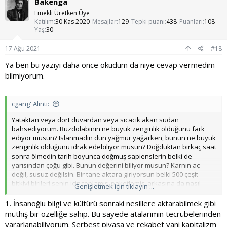
Bakenga
Emekli Üretken Üye
Katılım
30 Kas 2020
Mesajlar
129
Tepki puanı
438
Puanları
108
Yaş
30
17 Ağu 2021
#18
Ya ben bu yazıyı daha önce okudum da niye cevap vermedim
bilmiyorum.
cgang' Alıntı:
Yataktan veya dört duvardan veya sıcacık akan sudan
bahsediyorum. Buzdolabının ne büyük zenginlik olduğunu fark
ediyor musun? Islanmadın dün yağmur yağarken, bunun ne büyük
zenginlik olduğunu idrak edebiliyor musun? Doğduktan birkaç saat
sonra ölmedin tarih boyunca doğmuş sapienslerin belki de
yarısından çoğu gibi. Bunun değerini biliyor musun? Karnın aç
değil, susuz değilsin. Bir tane aktara giriyorsun belki 500 çeşit
bitkiyi birileri senin için toplamış, paketlemiş, arkasına da nasıl
Genişletmek için tıklayın ...
kullanacağını yazmış bunun ne büyük zenginlik olduğunu fark
edebiliyor musun? Tarih boyunca yazılmış kitapların yarısından
1. İnsanoğlu bilgi ve kültürü sonraki nesillere aktarabilmek gibi
çoğuna birkaç dakikada erişebiliyorsun. Müzik veya sinema için de
müthiş bir özelliğe sahip. Bu sayede atalarımın tecrübelerinden
aynısı geçerli. En büyük bilimsel ve felsefi eserler elinin altında.
yararlanabiliyorum. Serbest piyasa ve rekabet yani kapitalizm