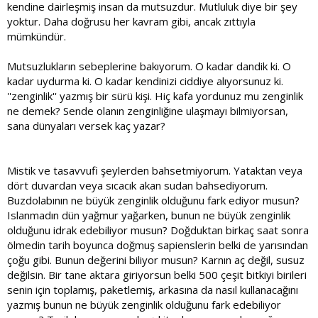
kendine dairleşmiş insan da mutsuzdur. Mutluluk diye bir şey
yoktur. Daha doğrusu her kavram gibi, ancak zıttıyla
mümkündür.
Mutsuzlukların sebeplerine bakıyorum. O kadar dandik ki. O
kadar uydurma ki. O kadar kendinizi ciddiye alıyorsunuz ki.
''zenginlik'' yazmış bir sürü kişi. Hiç kafa yordunuz mu zenginlik
ne demek? Sende olanın zenginliğine ulaşmayı bilmiyorsan,
sana dünyaları versek kaç yazar?
Mistik ve tasavvufi şeylerden bahsetmiyorum. Yataktan veya
dört duvardan veya sıcacık akan sudan bahsediyorum.
Buzdolabının ne büyük zenginlik olduğunu fark ediyor musun?
Islanmadın dün yağmur yağarken, bunun ne büyük zenginlik
olduğunu idrak edebiliyor musun? Doğduktan birkaç saat sonra
ölmedin tarih boyunca doğmuş sapienslerin belki de yarısından
çoğu gibi. Bunun değerini biliyor musun? Karnın aç değil, susuz
değilsin. Bir tane aktara giriyorsun belki 500 çeşit bitkiyi birileri
senin için toplamış, paketlemiş, arkasına da nasıl kullanacağını
yazmış bunun ne büyük zenginlik olduğunu fark edebiliyor