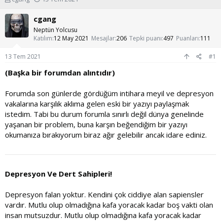
o
a
n
ş
cgang
u
l
Neptün Yolcusu
y
a
Katılım
12 May 2021
Mesajlar
206
Tepki puanı
497
Puanları
111
u
n
b
g
13 Tem 2021
#1
a
ı
ş
ç
(Başka bir forumdan alıntıdır)
l
t
a
a
Forumda son günlerde gördüğüm intihara meyil ve depresyon
t
r
vakalarına karşılık aklıma gelen eski bir yazıyı paylaşmak
a
i
istedim. Tabi bu durum forumla sınırlı değil dünya genelinde
n
h
i
yaşanan bir problem, buna karşın beğendiğim bir yazıyı
okumanıza bırakıyorum biraz ağır gelebilir ancak idare ediniz.
Depresyon Ve Dert Sahipleri!
Depresyon falan yoktur. Kendini çok ciddiye alan sapiensler
vardır. Mutlu olup olmadığına kafa yoracak kadar boş vakti olan
insan mutsuzdur. Mutlu olup olmadığına kafa yoracak kadar