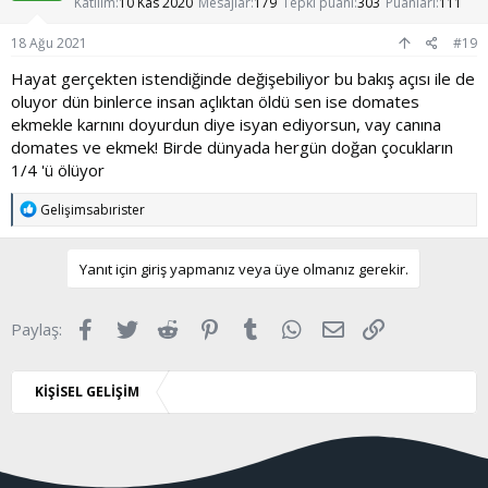
Katılım
10 Kas 2020
Mesajlar
179
Tepki puanı
303
Puanları
111
r
:
18 Ağu 2021
#19
Hayat gerçekten istendiğinde değişebiliyor bu bakış açısı ile de
oluyor dün binlerce insan açlıktan öldü sen ise domates
ekmekle karnını doyurdun diye isyan ediyorsun, vay canına
domates ve ekmek! Birde dünyada hergün doğan çocukların
1/4 'ü ölüyor
T
Gelişimsabırister
e
p
k
Yanıt için giriş yapmanız veya üye olmanız gerekir.
i
l
e
Facebook
Twitter
Reddit
Pinterest
Tumblr
WhatsApp
E-posta
Link
Paylaş:
r
:
KİŞİSEL GELİŞİM