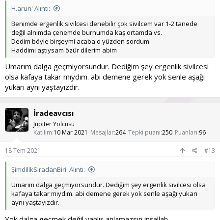
H.arun' Alıntı:
Benimde ergenlik sivilcesi denebilir çok sivilcem var 1-2 tanede
değil alnımda çenemde burnumda kaş ortamda vs.
Dedim böyle birşeymi acaba o yüzden sordum
Haddimi aştıysam özür dilerim abim
Umarım dalga geçmiyorsundur. Dediğim şey ergenlik sivilcesi
olsa kafaya takar mıydım. abi demene gerek yok senle aşağı
yukarı aynı yaştayızdır.
İradeavcısı
Jüpiter Yolcusu
Katılım
10 Mar 2021
Mesajlar
264
Tepki puanı
250
Puanları
96
18 Tem 2021
#13
ŞimdilikSıradanBiri' Alıntı:
Umarım dalga geçmiyorsundur. Dediğim şey ergenlik sivilcesi olsa
kafaya takar mıydım. abi demene gerek yok senle aşağı yukarı
aynı yaştayızdır.
Yok dalga geçmek değil yanlış anlamazsın inşallah