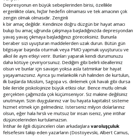
Depresyonun en büyük sebeplerinden birisi, özellikle
ergenlikte olanı, hiçbir hedefin olmaması ve tek amacının çok
zengin olmak olmasıdır. Zenginli
k bir amaç değildir. Kendinize doğru düzgün bir hayat amacı
bulup bu amaç uğrunda çalışmaya başladığınızda depresyondan
yavaş yavaş çıkmaya başladığınızı göreceksiniz. Bununla
beraber sizi uyuşturan maddelerden uzak durun. Bütün gün
bilgisayar başında oturmak veya PMO yapmak uyuşturucu ve
alkol ile aynı etkiyi verir. Bunları yaparak kendi durumunuzu
daha kötüye çeviriyorsunuz. Dediğim gibi belirli idealleriniz
olsun ve bunlar için savaşın yoksa asla tatminkar bir hayat
yaşayamazsınız. Ayrıca şu melankolik ruh halinden de kurtulun,
ilk başlarda Müslüm, Sagopa vs. dinlemek çok havalı gibi dursa
bile ileride piskolojinize büyük etkisi olur. Bence mutlu olmak
gerçekten çağımızda çok küçümseniyor. Siz makine değilsiniz
unutmayın. Sizin duygularınız var bu hayata kapitalist sisteme
hizmet etmek için gelmediniz. Isterseniz milyon dolarlarınız
olsun, eğer hala hırslı ve mutsuz bir insan iseniz, yine intihar
düşüncelerinden kurtulamazsın.
İntihar ile ilgili düşünceleri olan arkadaşlara
varoluşçuluk
felsefesini takip eden yazarların (Dostoyevski, Albert Camus,