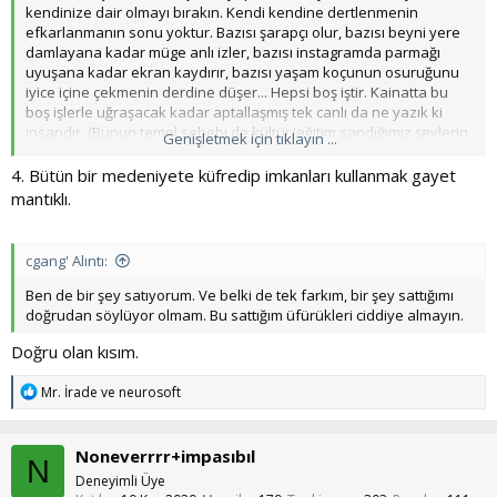
kendinize dair olmayı bırakın. Kendi kendine dertlenmenin
efkarlanmanın sonu yoktur. Bazısı şarapçı olur, bazısı beyni yere
damlayana kadar müge anlı izler, bazısı instagramda parmağı
uyuşana kadar ekran kaydırır, bazısı yaşam koçunun osuruğunu
iyice içine çekmenin derdine düşer... Hepsi boş iştir. Kainatta bu
boş işlerle uğraşacak kadar aptallaşmış tek canlı da ne yazık ki
insandır. (Bunun temel sebebi de kültür/eğitim sandığımız şeylerin
Genişletmek için tıklayın ...
aslında bu türden ticari ürünlerin reklam aygıtı olmasıdır). Diğer
tüm canlılar -ve bir kısım sapiens- kainatla birlikte salınır. Elinden
4. Bütün bir medeniyete küfredip imkanları kullanmak gayet
geleni yapar, sonra rahatça etrafını izler. Andadır. Oradadır. Bir
mantıklı.
tane parlak ekranda bir tane dangalak ne yazmış diye beklemez.
cgang' Alıntı:
Ben de bir şey satıyorum. Ve belki de tek farkım, bir şey sattığımı
doğrudan söylüyor olmam. Bu sattığım üfürükleri ciddiye almayın.
Doğru olan kısım.
T
Mr. İrade
ve
neurosoft
e
p
k
Noneverrrr+impasıbıl
i
N
l
Deneyimli Üye
e