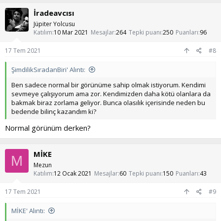
k
İradeavcısı
i
l
Jüpiter Yolcusu
e
Katılım
10 Mar 2021
Mesajlar
264
Tepki puanı
250
Puanları
96
r
:
17 Tem 2021
#8
ŞimdilikSıradanBiri' Alıntı:
Ben sadece normal bir görünüme sahip olmak istiyorum. Kendimi
sevmeye çalışıyorum ama zor. Kendimizden daha kötü olanlara da
bakmak biraz zorlama geliyor. Bunca olasılık içerisinde neden bu
bedende bilinç kazandım ki?
Normal görünüm derken?
MİKE
M
Mezun
Katılım
12 Ocak 2021
Mesajlar
60
Tepki puanı
150
Puanları
43
17 Tem 2021
#9
MİKE' Alıntı: