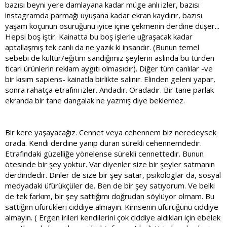
bazısı beyni yere damlayana kadar müge anlı izler, bazısı
instagramda parmağı uyuşana kadar ekran kaydırır, bazısı
yaşam koçunun osuruğunu iyice içine çekmenin derdine düşer...
Hepsi boş iştir. Kainatta bu boş işlerle uğraşacak kadar
aptallaşmış tek canlı da ne yazık ki insandır. (Bunun temel
sebebi de kültür/eğitim sandığımız şeylerin aslında bu türden
ticari ürünlerin reklam aygıtı olmasıdır). Diğer tüm canlılar -ve
bir kısım sapiens- kainatla birlikte salınır. Elinden geleni yapar,
sonra rahatça etrafını izler. Andadır. Oradadır. Bir tane parlak
ekranda bir tane dangalak ne yazmış diye beklemez.
Bir kere yaşayacağız. Cennet veya cehennem biz neredeysek
orada. Kendi derdine yanıp duran sürekli cehennemdedir.
Etrafındaki güzelliğe yönelense sürekli cennettedir. Bunun
ötesinde bir şey yoktur. Var diyenler size bir şeyler satmanın
derdindedir. Dinler de size bir şey satar, psikologlar da, sosyal
medyadaki üfürükçüler de. Ben de bir şey satıyorum. Ve belki
de tek farkım, bir şey sattığımı doğrudan söylüyor olmam. Bu
sattığım üfürükleri ciddiye almayın. Kimsenin üfürüğünü ciddiye
almayın. ( Ergen irileri kendilerini çok ciddiye aldıkları için ebelek