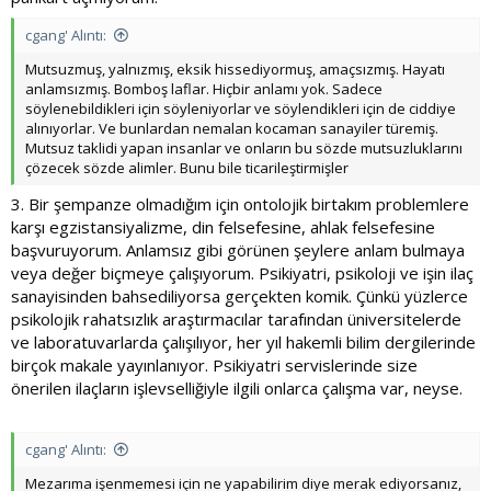
cgang' Alıntı:
Mutsuzmuş, yalnızmış, eksik hissediyormuş, amaçsızmış. Hayatı
anlamsızmış. Bomboş laflar. Hiçbir anlamı yok. Sadece
söylenebildikleri için söyleniyorlar ve söylendikleri için de ciddiye
alınıyorlar. Ve bunlardan nemalan kocaman sanayiler türemiş.
Mutsuz taklidi yapan insanlar ve onların bu sözde mutsuzluklarını
çözecek sözde alimler. Bunu bile ticarileştirmişler
3. Bir şempanze olmadığım için ontolojik birtakım problemlere
karşı egzistansiyalizme, din felsefesine, ahlak felsefesine
başvuruyorum. Anlamsız gibi görünen şeylere anlam bulmaya
veya değer biçmeye çalışıyorum. Psikiyatri, psikoloji ve işin ilaç
sanayisinden bahsediliyorsa gerçekten komik. Çünkü yüzlerce
psikolojik rahatsızlık araştırmacılar tarafından üniversitelerde
ve laboratuvarlarda çalışılıyor, her yıl hakemli bilim dergilerinde
birçok makale yayınlanıyor. Psikiyatri servislerinde size
önerilen ilaçların işlevselliğiyle ilgili onlarca çalışma var, neyse.
cgang' Alıntı:
Mezarıma işenmemesi için ne yapabilirim diye merak ediyorsanız,