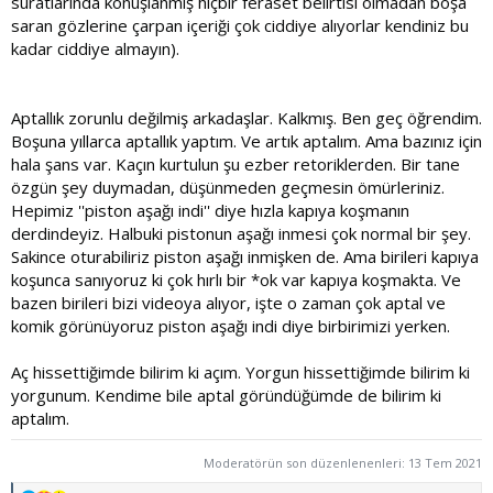
suratlarında konuşlanmış hiçbir feraset belirtisi olmadan boşa
saran gözlerine çarpan içeriği çok ciddiye alıyorlar kendiniz bu
kadar ciddiye almayın).
Aptallık zorunlu değilmiş arkadaşlar. Kalkmış. Ben geç öğrendim.
Boşuna yıllarca aptallık yaptım. Ve artık aptalım. Ama bazınız için
hala şans var. Kaçın kurtulun şu ezber retoriklerden. Bir tane
özgün şey duymadan, düşünmeden geçmesin ömürleriniz.
Hepimiz ''piston aşağı indi'' diye hızla kapıya koşmanın
derdindeyiz. Halbuki pistonun aşağı inmesi çok normal bir şey.
Sakince oturabiliriz piston aşağı inmişken de. Ama birileri kapıya
koşunca sanıyoruz ki çok hırlı bir *ok var kapıya koşmakta. Ve
bazen birileri bizi videoya alıyor, işte o zaman çok aptal ve
komik görünüyoruz piston aşağı indi diye birbirimizi yerken.
Aç hissettiğimde bilirim ki açım. Yorgun hissettiğimde bilirim ki
yorgunum. Kendime bile aptal göründüğümde de bilirim ki
aptalım.
Moderatörün son düzenlenenleri:
13 Tem 2021