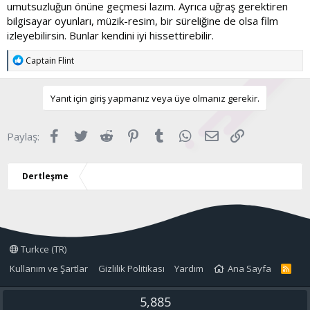
umutsuzluğun önüne geçmesi lazım. Ayrıca uğraş gerektiren
bilgisayar oyunları, müzik-resim, bir süreliğine de olsa film
izleyebilirsin. Bunlar kendini iyi hissettirebilir.
T
Captain Flint
e
p
k
Yanıt için giriş yapmanız veya üye olmanız gerekir.
i
l
e
Facebook
Twitter
Reddit
Pinterest
Tumblr
WhatsApp
E-posta
Link
Paylaş:
r
:
Dertleşme
Turkce (TR)
Kullanım ve Şartlar
Gizlilik Politikası
Yardım
Ana Sayfa
R
S
S
5,885