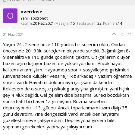
o
a
n
ş
overdose
O
u
l
Yeni Fapstronot
y
a
Katılım
20 Haz 2021
Mesajlar
15
Tepki puanı
32
Puanları
14
u
n
b
g
21 Haz 2021
#1
a
ı
ş
ç
Yaşım 24 . 2 sene önce 110 günlük bir sürecim oldu . Ondan
l
t
öncesinde 20li 30lu süreçlerim oluyordu sürekli. Bağımlılığım 8-
a
a
9 senelikti ve 110 günde çok sıkıntı çektim. Git-gellerim oluyor
t
r
bazen aşırı düşüyor bazen de yükseliyordum . Ancak hayat
a
i
kalitemi artırmıştım. Hayatımda spor + sosyalleşme girişimleri
n
h
i
(üniverisitede kulüpler vesaire)+ kız arkadaş + yazılım öğrenme
süreci vardı. Hayatımı doldurmaya çalışsam da kendimi
iteklesem de o süreçte psikolog arayışına girmiştim yani hiçbir
şey 4 4lük değildi. Gel gelelim dibe batışıma. Süreci bozduktan
sonra hafif bi chaser ' a girmiştim. Bozma sebebim
depresyondu. 113. gündü. Ancak toparlanmam lazım diyip 35
günü devirdim. Yine dengesizlik vardı ancak ben hayatımı
güzelleştirmeye çalışıyordum. Depresyona girsem bile
yapmam gerekenleri yapmaya çalışıyordum.