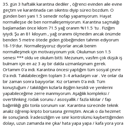
35. gün 3 haftalık karantina dediler , öğrenci evinden aile evine
geçtim ve karantinada can sıkıntısı diyip süreci bozdum. O
günden beri yani 1.5 senedir nofap yapamıyorum. Hayat
normalleşse de ben normalleşemiyorum. Karantina saçmalığı
başlamadan önce kilom 71.5 yağ oranım %11.5 'tu . Fiziğim
iyiydi. Şu an 81 kiloyum , yağ oranımı ölçmedim ancak önümde
benden 5 metre ötede giden göbeğimden tahmin ediyorum
18-19'dur. Normalleşiyoruz diyorlar ancak benim
normalleşmek için motivasyonum yok. Okulumun son 1.5
senesi *** oldu ve okulum bitti. Mezunum, vasfım çok düşük iş
bulmam için en az 3 ay bir dalda uzmanlaşmam gerek.
Ortamım 0'a indi. Karantina öncesi yaptığım tüm sosyal çevre
0'a indi. Takılabileceğim toplam 3-4 arkadaşım var . Ve onlar da
bir zaman sonra bayıyorlar. Kız ortamım 0'a indi. Tüm
konuştuğum / takıldığım kızlarla ilişiğim kesildi ve yenilerini
yapabileceğime zerre inanmıyorum. Aşağılık kompleksi /
overtihnking /odak sorunu / asosyallik / fazla kilolar / fap
bağımlılığı gibi tonla sorunum var. Karantina sürecinde teknik
analiz öğrenip kripto borsasına girmiştim. Ancak o da hezimet
ile sonuçlandı. İradesizliğim ve sinir kontrolümü kaybettiğimden
dolayı, uzun zamanda ine çıka/ hata yapa yapa / kafa yora yora