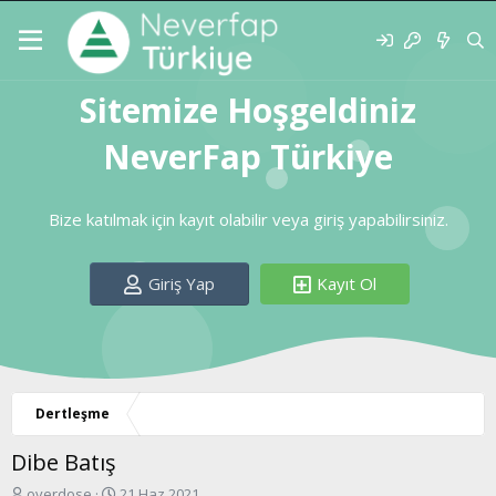
Sitemize Hoşgeldiniz
NeverFap Türkiye
Bize katılmak için kayıt olabilir veya giriş yapabilirsiniz.
Giriş Yap
Kayıt Ol
Dertleşme
Dibe Batış
K
B
overdose
21 Haz 2021