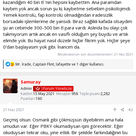
kazandığım 40 bin tl 'nin hepsini kaybettim. Ana paramdan
kaybım yok ancak sorun şu ki; kaybetme sebebim psikolojimdi.
Yemek kontrolü, fap kontrolü olmadığından iradesizlik
borsadaki işlemlerime de yansıdı. Biraz sağlıklı kafada olsaydım
şu an cebimde 300-500 bin tl para vardı. Aslında bu olayı çok
takmıyorum artık ancak en vasıflı olduğum şey buydu ve artık
elimde yok. Bu hayat nasıl düzelir hiçbir fikrim yok. Hiçbir şeye
0'dan başlayasım yok gibi. İnancım da.
Moderatörün son düzenlenenleri:
21 Haz 2021
T
Mr. İrade
,
Captain Flint
,
lafayette
ve 1 diğer kullanıcı.
e
p
k
Samuray
i
l
Admin
Forum Yöneticisi
e
Katılım
15 May 2021
Mesajlar
958
Tepki puanı
2,282
r
Puanları
160
:
21 Haz 2021
#2
Geçmiş olsun. Osmanlı gibi çökmüşsün diyebilirim ama hala
umudun var. Eğer PBKY okumadıysan işini görecektir. Eğer
okuduysan tekrar oku, yine etkili. Bir şekilde farkındalığının bu