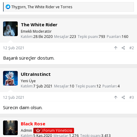
T
Thygorn
,
The White Rider
ve
Torres
e
p
k
The White Rider
i
l
Emekli Moderatör
e
Katılım
28 Eki 2020
Mesajlar
223
Tepki puanı
793
Puanları
160
r
:
12 Şub 2021
#2
Başarılı süreçler dostum.
UltraInstinct
Yeni Üye
Katılım
7 Şub 2021
Mesajlar
10
Tepki puanı
12
Puanları
4
12 Şub 2021
#3
Sürecin daim olsun.
Black Rose
Admin
Forum Yöneticisi
Katılım
5 Kas 2020
Mesajlar
1,276
Tepki puanı
3,413