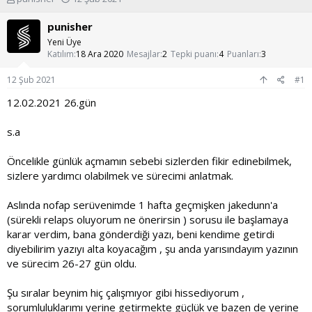
o
a
n
ş
punisher
u
l
Yeni Üye
y
a
Katılım
18 Ara 2020
Mesajlar
2
Tepki puanı
4
Puanları
3
u
n
b
g
12 Şub 2021
#1
a
ı
ş
ç
12.02.2021 26.gün
l
t
a
a
s.a
t
r
a
i
Öncelikle günlük açmamın sebebi sizlerden fikir edinebilmek,
n
h
i
sizlere yardımcı olabilmek ve sürecimi anlatmak.
Aslında nofap serüvenimde 1 hafta geçmişken jakedunn'a
(sürekli relaps oluyorum ne önerirsin ) sorusu ile başlamaya
karar verdim, bana gönderdiği yazı, beni kendime getirdi
diyebilirim yazıyı alta koyacağım , şu anda yarısındayım yazının
ve sürecim 26-27 gün oldu.
Şu sıralar beynim hiç çalışmıyor gibi hissediyorum ,
sorumluluklarımı yerine getirmekte güçlük ve bazen de yerine