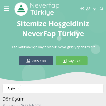
Sitemize Hoşgeldiniz
NeverFap Türkiye
Bize katılmak için kayıt olabilir veya giriş yapabilirsiniz.
Giriş Yap
Kayıt Ol
Arşiv
Dönüşüm
K
B
punisher
12 Şub 2021