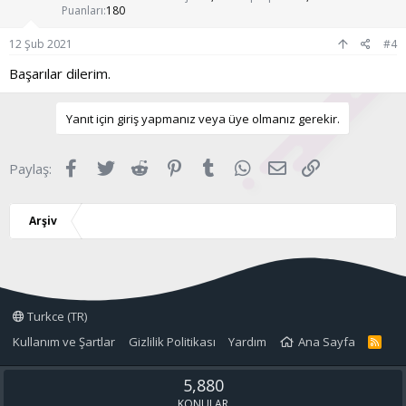
Puanları
180
12 Şub 2021
#4
Başarılar dilerim.
Yanıt için giriş yapmanız veya üye olmanız gerekir.
Facebook
Twitter
Reddit
Pinterest
Tumblr
WhatsApp
E-posta
Link
Paylaş:
Arşiv
Turkce (TR)
Kullanım ve Şartlar
Gizlilik Politikası
Yardım
Ana Sayfa
R
S
S
5,880
KONULAR