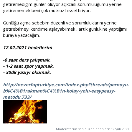
getiremediğim günler oluyor açıkcası sorumluluğumu yerine
getirememek beni çok mutsuz hissettiriyor.
Günlüğü açma sebebim düzenli ve sorumluluklarını yerine
getirebilmeyi kendime aşılayabilmek , artık günlük ne yaptığımı
buraya yazacağım.
1
2.02.2021 hedeflerim
-6 saat ders çalışmak.
- 1-2 saat spor yapmak.
- 30dk yazıyı okumak.
http://neverfapturkiye.com/index.php?threads/pornoyu-
b%C4%B1rakman%C4%B1n-kolay-yolu-easypeasy-
metodu.733/
Moderatörün son düzenlenenleri:
12 Şub 2021