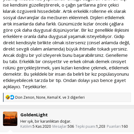
ise kendisini güzelleştirerek, o çağın şartlarına göre çekici
kılarak özgüvenli hissedebilir. Artık erkeklik rollerine ek olarak
sosyal davranışlar da mecburen eklenmeli. Dişileri etkilemek
artık insanlarda daha farklı. Günümüzde kızlar önceki çağlara
göre çok daha duygusal düşünüyorlar. Bir kız genellikle ilişkisini
erkeklere oranla daha duygusal yaşamak isteyebiliyor. Gidip
direkt kendisiyle birlikte olmak isterseniz (cinsel anlamda değil,
direkt sevgili olalım anlamında) büyük ihtimalle tokadı yersiniz.
Ancak doğru bir yol izleyerek bunu başarabilirsiniz. Genelleme
bu tabi. Erkeklik bir cinsiyettir ve erkek olmak demek cinsiyet
rolünü gerçekleştirmek, yani kızları kendine çekmek, etkilemek
demektir. Bu şekildeki bir insan da belirli bir kız popülasyonunu
etkileyebilecek tarzda bir tip. Ondan dolayı yazı bence gayet
açıklayıcı. Teşekkürler.
T
Don Zenon
,
None
,
Kemal K.
ve 3 diğerleri
e
p
k
GoldenLight
i
l
Her ışık, bir karanlıktan doğar.
e
Katılım
5 Kas 2020
Mesajlar
506
Tepki puanı
1,203
Puanları
160
r