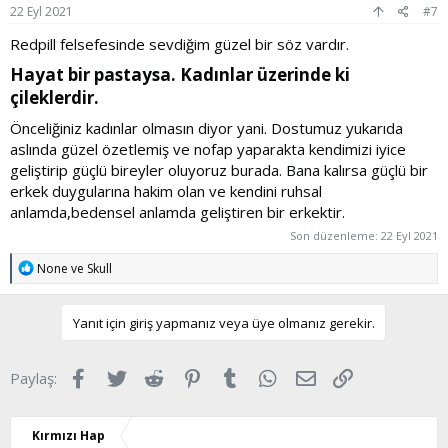
:
22 Eyl 2021
#7
Redpill felsefesinde sevdiğim güzel bir söz vardır.
Hayat bir pastaysa. Kadınlar üzerinde ki
çileklerdir.​
Önceliğiniz kadınlar olmasın diyor yani. Dostumuz yukarıda
aslında güzel özetlemiş ve nofap yaparakta kendimizi iyice
geliştirip güçlü bireyler oluyoruz burada. Bana kalırsa güçlü bir
erkek duygularına hakim olan ve kendini ruhsal
anlamda,bedensel anlamda geliştiren bir erkektir.
Son düzenleme:
22 Eyl 2021
T
None
ve
Skull
e
p
k
Yanıt için giriş yapmanız veya üye olmanız gerekir.
i
l
e
Facebook
Twitter
Reddit
Pinterest
Tumblr
WhatsApp
E-posta
Link
Paylaş:
r
:
Kırmızı Hap