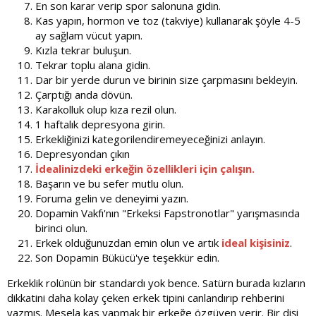
En son karar verip spor salonuna gidin.
Kas yapın, hormon ve toz (takviye) kullanarak şöyle 4-5
ay sağlam vücut yapın.
Kızla tekrar buluşun.
Tekrar toplu alana gidin.
Dar bir yerde durun ve birinin size çarpmasını bekleyin.
Çarptığı anda dövün.
Karakolluk olup kıza rezil olun.
1 haftalık depresyona girin.
Erkekliğinizi kategorilendiremeyeceğinizi anlayın.
Depresyondan çıkın
İdealinizdeki erkeğin özellikleri için çalışın.
Başarın ve bu sefer mutlu olun.
Foruma gelin ve deneyimi yazın.
Dopamin Vakfı'nın "Erkeksi Fapstronotlar" yarışmasında
birinci olun.
Erkek olduğunuzdan emin olun ve artık
ideal kişisiniz
.
Son Dopamin Bükücü'ye teşekkür edin.
Erkeklik rolünün bir standardı yok bence. Satürn burada kızların
dikkatini daha kolay çeken erkek tipini canlandırıp rehberini
yazmış. Mesela kas yapmak bir erkeğe özgüven verir. Bir dişi