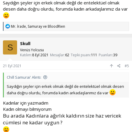
Saydığın şeyler için erkek olmak değil de entelektüel olmak
desen daha doğru olurdu, forumda kadın arkadaşlarımız da var
T
Mr. İrade
,
Samuray
ve
BloodRien
e
p
k
Skull
i
S
l
Venüs Yolcusu
e
Katılım
8 Eyl 2021
Mesajlar
62
Tepki puanı
111
Puanları
39
r
:
21 Eyl 2021
#5
Chill Samurai' Alıntı:
Saydığın şeyler için erkek olmak değil de entelektüel olmak desen
daha doğru olurdu, forumda kadın arkadaşlarımız da var
Kadınlar için yazmadım
Kadın olmayı bilmiyorum
Bu arada Kadınlara ağırlık kaldırın size haz vericek
cümlesi ne kadar uygun ?