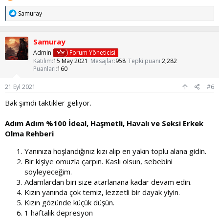
T
Samuray
e
p
k
Samuray
i
l
Admin
Forum Yöneticisi
e
Katılım
15 May 2021
Mesajlar
958
Tepki puanı
2,282
r
Puanları
160
:
21 Eyl 2021
#6
Bak şimdi taktikler geliyor.
Adım Adım %100 İdeal, Haşmetli, Havalı ve Seksi Erkek
Olma Rehberi
Yanınıza hoşlandığınız kızı alıp en yakın toplu alana gidin.
Bir kişiye omuzla çarpın. Kaslı olsun, sebebini
söyleyeceğim.
Adamlardan biri size atarlanana kadar devam edin.
Kızın yanında çok temiz, lezzetli bir dayak yiyin.
Kızın gözünde küçük düşün.
1 haftalık depresyon