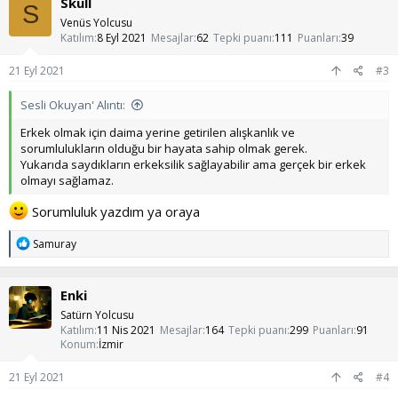
Skull
i
S
l
Venüs Yolcusu
e
Katılım
8 Eyl 2021
Mesajlar
62
Tepki puanı
111
Puanları
39
r
:
21 Eyl 2021
#3
Sesli Okuyan' Alıntı:
Erkek olmak için daima yerine getirilen alışkanlık ve
sorumlulukların olduğu bir hayata sahip olmak gerek.
Yukarıda saydıkların erkeksilik sağlayabilir ama gerçek bir erkek
olmayı sağlamaz.
Sorumluluk yazdım ya oraya
T
Samuray
e
p
k
Enki
i
l
Satürn Yolcusu
e
Katılım
11 Nis 2021
Mesajlar
164
Tepki puanı
299
Puanları
91
r
Konum
İzmir
:
21 Eyl 2021
#4