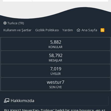
Turkce (TR)
Kullanım ve Şartlar
Gizlilik Politikası
Yardım
Ana Sayfa
R
S
S
5,882
KONULAR
58,792
MESAJLAR
7,019
ÜYELER
westur7
SON ÜYE
Hakkımızda
Biz Kimiz? NeverFap-Türkiye" belirli bir süre boyunca -en az