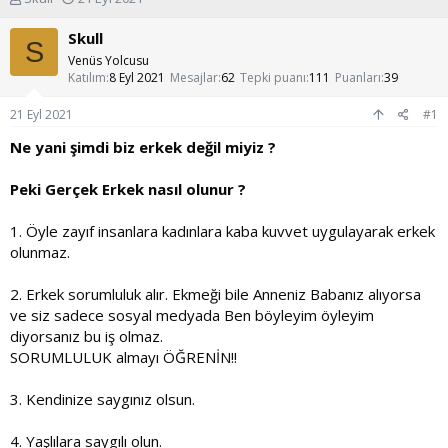
o
a
n
ş
Skull
S
u
l
Venüs Yolcusu
y
a
Katılım
8 Eyl 2021
Mesajlar
62
Tepki puanı
111
Puanları
39
u
n
b
g
21 Eyl 2021
#1
a
ı
ş
ç
Ne yani şimdi biz erkek değil miyiz ?
l
t
a
a
Peki Gerçek Erkek nasıl olunur ?
t
r
a
i
1. Öyle zayıf insanlara kadınlara kaba kuvvet uygulayarak erkek
n
h
i
olunmaz.
2. Erkek sorumluluk alır. Ekmeği bile Anneniz Babanız alıyorsa
ve siz sadece sosyal medyada Ben böyleyim öyleyim
diyorsanız bu iş olmaz.
SORUMLULUK almayı ÖĞRENİN!!
3. Kendinize saygınız olsun.
4. Yaşlılara saygılı olun.