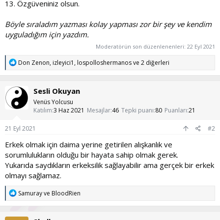
13. Özgüveniniz olsun.
Böyle sıraladım yazması kolay yapması zor bir şey ve kendim
uyguladığım için yazdım.
Moderatörün son düzenlenenleri:
22 Eyl 2021
T
Don Zenon
,
izleyici1
,
lospolloshermanos
ve 2 diğerleri
e
p
k
Sesli Okuyan
i
l
Venüs Yolcusu
e
Katılım
3 Haz 2021
Mesajlar
46
Tepki puanı
80
Puanları
21
r
:
21 Eyl 2021
#2
Erkek olmak için daima yerine getirilen alışkanlık ve
sorumlulukların olduğu bir hayata sahip olmak gerek.
Yukarıda saydıkların erkeksilik sağlayabilir ama gerçek bir erkek
olmayı sağlamaz.
T
Samuray
ve
BloodRien
e
p
k