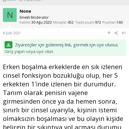
o
a
n
ş
None
N
u
l
Emekli Moderatör
y
a
Katılım
30 Ağu 2020
Mesajlar
452
Tepki puanı
972
Puanları
160
u
n
b
g
8 Şub 2021
#1
a
ı
ş
ç
Ziyaretçiler için gizlenmiş link, görmek için üye olunuz.
l
t
Giriş yapın veya üye olun.
a
a
t
r
a
i
Erken boşalma erkeklerde en sık izlenen
n
h
i
cinsel fonksiyon bozukluğu olup, her 5
erkekten 1’inde izlenen bir durumdur.
Tanım olarak penisin vajene
girmesinden önce ya da hemen sonra,
sınırlı bir cinsel uyarıyla, kişinin istemi
olmaksızın boşalması ve bu olayın kişide
belirgin bir sıkıntıya yol açması durumu