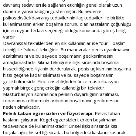
davranış tedavileri ile sağlanan etkinliğin genel olarak uzun
döneme yansımadığını göstermiştir. Bu nedenle
psikoseksüel/davranış tedavilerinin ilaç tedavileri ile birlikte
kullanılmasının erken boşalma sorunu olan hastaların çoğunluğu
için en uygun tedavi seçeneği olduğu konusunda görüş birliği
vardır
Davranışsal tekniklerden en sık kullanılanlar ise “dur – başla”
tekniği ile “sıkma” tekniğidir. Bu manevralar penis uyarılmasının
azaltılmasını ve bu sayede boşalmanın geciktirilmesini
amaçlamaktadır. Sıkma tekniği ise ilişki sırasında boşalma
hissedildiğinde ilişkinin durdurularak, penis uç kısmının boşalma
hissi geçene kadar sıkılması ve bu sayede boşalmanın
geciktirilmesidir. Yine cinsel ilişkiden önce mastürbasyon
yapmak birçok genç erkeğin kullandığı bir tekniktir.
Mastürbasyon sonrasında penisin duyarlılığının azalması,
toparlanma döneminin ardından boşalmanın gecikmesine
neden olmaktadır.
Pelvik taban egzersizleri ve fizyoterapi:
Pelvik taban
kaslarını çalıştıran Kegel egzersizleri, erken boşalmanın
tedavisinde de kullanılmaktadır. Cinsel ilişki sırasında kişi
boşalacağını hissettiği sırada, bu bölgedeki kaslarını kasarak