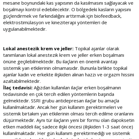
mesane boynundaki kas yapısının da kasılmasını sağlayacak ve
boşalmayı kontrol edebilecektir. O bölgedeki kasların yapısını
güçlendirmek ve farkındalığını arttırmak için biofeedback,
elektrostimülasyon ve kineziterapi yöntemleri de
uygulanabilmektedir.
Lokal anestezik krem ve jeller:
Topikal ajanlar olarak
tanımlanan lokal anestezik krem ve jeller erken boşalmanı
önüne geçilebilmektedir. Bu ilaçların en önemli avantajı
sistemik yan etkilerinin olmamasıdır. Bununla birlikte topikal
ajanlar kadın ve erkekte ilişkiden alınan hazzı ve orgazm hissini
azaltabilmektedir.
İlaç tedavisi:
Ağızdan kullanılan ilaçlar erken boşalmanın
tedavisinde en çok tercih edilen yöntemlerin başında
gelmektedir. SSRI grubu antidepresan ilaçlar bu amaçla
kullanılmaktadır. Ancak her gün kullanım gerektirmeleri ve
sistemik birtakım yan etkilerinin olması tercih edilme oranlarını
düşürmektedir. Aynı tür ilaçların yeni bir formu olan dapoksetin
etken maddeli ilaç sadece ilişki öncesi (ilişkiden 1-3 saat önce)
kullanılmaktadır. Her gün kullanım gerektirmediği ve sistemik