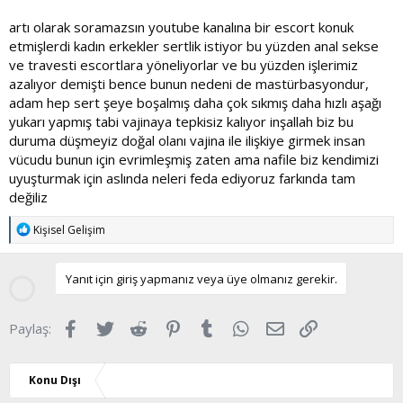
artı olarak soramazsın youtube kanalına bir escort konuk
etmişlerdi kadın erkekler sertlik istiyor bu yüzden anal sekse
ve travesti escortlara yöneliyorlar ve bu yüzden işlerimiz
azalıyor demişti bence bunun nedeni de mastürbasyondur,
adam hep sert şeye boşalmış daha çok sıkmış daha hızlı aşağı
yukarı yapmış tabi vajinaya tepkisiz kalıyor inşallah biz bu
duruma düşmeyiz doğal olanı vajina ile ilişkiye girmek insan
vücudu bunun için evrimleşmiş zaten ama nafile biz kendimizi
uyuşturmak için aslında neleri feda ediyoruz farkında tam
değiliz
T
Kişisel Gelişim
e
p
k
Yanıt için giriş yapmanız veya üye olmanız gerekir.
i
l
e
Facebook
Twitter
Reddit
Pinterest
Tumblr
WhatsApp
E-posta
Link
Paylaş:
r
:
Konu Dışı