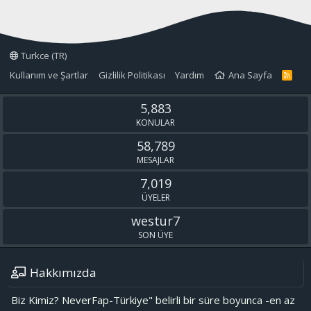
Turkce (TR)
Kullanım ve Şartlar
Gizlilik Politikası
Yardım
Ana Sayfa
R
S
S
5,883
KONULAR
58,789
MESAJLAR
7,019
ÜYELER
westur7
SON ÜYE
Hakkımızda
Biz Kimiz? NeverFap-Türkiye" belirli bir süre boyunca -en az