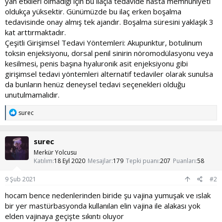
yan etkileri olmadığı için bu ilaçla tedavide hasta memnuniyeti
oldukça yüksektir. Günümüzde bu ilaç erken boşalma
tedavisinde onay almış tek ajandır. Boşalma süresini yaklaşık 3
kat arttırmaktadır.
Çeşitli Girişimsel Tedavi Yöntemleri: Akupunktur, botulinum
toksin enjeksiyonu, dorsal penil sinirin nöromodülasyonu veya
kesilmesi, penis başına hyaluronik asit enjeksiyonu gibi
girişimsel tedavi yöntemleri alternatif tedaviler olarak sunulsa
da bunların henüz deneysel tedavi seçenekleri olduğu
unutulmamalıdır.
T
surec
e
p
k
surec
i
l
Merkür Yolcusu
e
Katılım
18 Eyl 2020
Mesajlar
179
Tepki puanı
207
Puanları
58
r
:
9 Şub 2021
#2
hocam bence nedenlerinden biride şu vajina yumuşak ve ıslak
bir yer mastürbasyonda kullanılan elin vajina ile alakası yok
elden vajinaya geçişte sıkıntı oluyor