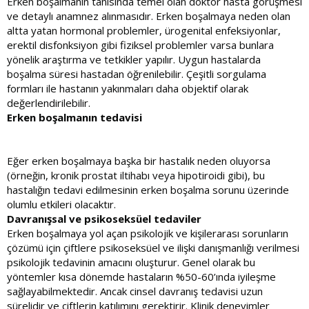
Erken boşalmanın tanısında temel olan doktor hasta görüşmesi
ve detaylı anamnez alınmasıdır. Erken boşalmaya neden olan
altta yatan hormonal problemler, ürogenital enfeksiyonlar,
erektil disfonksiyon gibi fiziksel problemler varsa bunlara
yönelik araştırma ve tetkikler yapılır. Uygun hastalarda
boşalma süresi hastadan öğrenilebilir. Çeşitli sorgulama
formları ile hastanın yakınmaları daha objektif olarak
değerlendirilebilir.
Erken boşalmanın tedavisi
Eğer erken boşalmaya başka bir hastalık neden oluyorsa
(örneğin, kronik prostat iltihabı veya hipotiroidi gibi), bu
hastalığın tedavi edilmesinin erken boşalma sorunu üzerinde
olumlu etkileri olacaktır.
Davranışsal ve psikoseksüel tedaviler
Erken boşalmaya yol açan psikolojik ve kişilerarası sorunların
çözümü için çiftlere psikoseksüel ve ilişki danışmanlığı verilmesi
psikolojik tedavinin amacını oluşturur. Genel olarak bu
yöntemler kısa dönemde hastaların %50-60’ında iyileşme
sağlayabilmektedir. Ancak cinsel davranış tedavisi uzun
sürelidir ve çiftlerin katılımını gerektirir. Klinik deneyimler