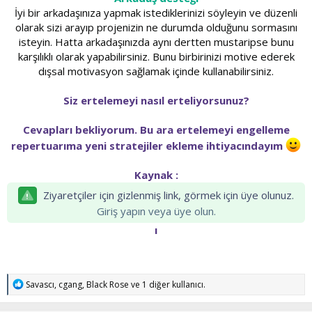
İyi bir arkadaşınıza yapmak istediklerinizi söyleyin ve düzenli
olarak sizi arayıp projenizin ne durumda olduğunu sormasını
isteyin. Hatta arkadaşınızda aynı dertten mustaripse bunu
karşılıklı olarak yapabilirsiniz. Bunu birbirinizi motive ederek
dışsal motivasyon sağlamak içinde kullanabilirsiniz.
Siz ertelemeyi nasıl erteliyorsunuz?
Cevapları bekliyorum. Bu ara ertelemeyi engelleme
repertuarıma yeni stratejiler ekleme ihtiyacındayım
Kaynak :
Ziyaretçiler için gizlenmiş link, görmek için üye olunuz.
Giriş yapın veya üye olun.
ı
T
Savascı
,
cgang
,
Black Rose
ve 1 diğer kullanıcı.
e
p