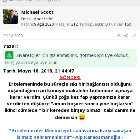
o
a
n
ş
Michael Scott
u
l
Emekli Moderatör
y
a
Katılım
9 Ağu 2020
Mesajlar
312
Tepki puanı
610
Puanları
160
u
n
b
g
29 Eyl 2020
#1
a
ı
ş
ç
Yazar:
l
t
Ziyaretçiler için gizlenmiş link, görmek için üye olunuz.
a
a
t
r
Giriş yapın veya üye olun.
a
i
Tarih: Mayıs 18, 2018, 21:44:47
n
h
GÖNDERİ
i
Ertelemeninde bu süreçle sıkı bir bağlantısı olduğunu
düşündüğüm için konuyu makaleler bölümüne açmaya
karar verdim. Çünkü çoğu kez fap yapmamıza karar
verdirten düşünce "aman boşver sonra yine başlarsın"
ikinci
cümlede " bir kereden birşey olmaz" tabi canım ne
demessin
" Ertelemeciler Mecburiyet canavarına karşı savaşan
isimsiz Kahramanlardır"- Alp Karaosmanoğlu -