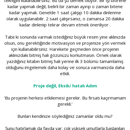
tekniğini kullanabilirsiniz. Bu da şu demek oluyor. Bir işi bitirene
kadar yapmak değil, belirli bir zaman ayırıp o zaman bitene
kadar yapmak. Genelde 1 saat çalışıp 10 dakika dinlenme
olarak uygulanabilir. 2 saat çalışırsanız, o zamansa 20 dakika
kadar dinlenip tekrar devam etmek öneriliyor .
Tabii ki sonunda varmak istediğiniz büyük resim yine aklınızda
olsun, onu gerektiğinde motivasyon ve projenize yön vermek
için kullanabilirsiniz. Harekete geçmeden önce projenin
aklınızdaki bitmiş hali gözünüzü korkutmasın. Örnek olarak
yazdığınız kitabın bitmiş hali yerine ilk 3 bölümü tamamlamış
olduğunu imgelemek daha kolay ve sonuca varmanızda daha
etkili.
Proje değil, Eksik/ hatalı Adım
‘Bu projenin herkesi etkilemesi gerekir. Bu fırsatı kaçırmamam
gerekli.’
Bunları kendinize söylediğiniz zamanlar oldu mu?
Şunu hatırlamak da fayda var; çok yüksek umutlarla başlanılan