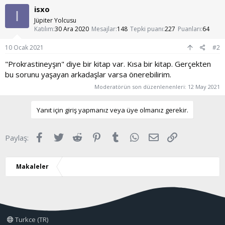
k
isxo
i
I
l
Jüpiter Yolcusu
e
Katılım
30 Ara 2020
Mesajlar
148
Tepki puanı
227
Puanları
64
r
:
10 Ocak 2021
#2
"Prokrastineyşın" diye bir kitap var. Kısa bir kitap. Gerçekten
bu sorunu yaşayan arkadaşlar varsa önerebilirim.
Moderatörün son düzenlenenleri:
12 May 2021
Yanıt için giriş yapmanız veya üye olmanız gerekir.
Facebook
Twitter
Reddit
Pinterest
Tumblr
WhatsApp
E-posta
Link
Paylaş:
Makaleler
Turkce (TR)