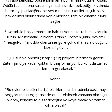
* Arada kendinizi ödüllendirin ama bunlar minik ödüller olsun.
Ödülü taa en sona saklamayın, sabırsızlıkla beklediğiniz yakında
bitirmeyi planladığınız bir şey için olsun. Ödüller küçük, sık ve
hak edilmiş olduklarında verildiklerinde tam bir dinamo etkisi
sağlar.
* Kesinlikle boş zamanınızın hakkını verin. Hatta bunu zorunlu
tutun. Araştırmalar, dinlenmiş zihnin üretkenliğinin, devamlı
"meşgul/on " modda olan zihne göre çok daha fazla olduğunu
bize söylüyor.
"Şu uzun ve önemli ( kitap/ iş/ x) projemi bitirmem gerekli.
Zaten şimdiye kadar çoktan bitmiş olmalıydı, bu konuda zar zor
ilerlemem gerekecek."
yerine:
"Bu eyleme küçük ( hatta) eksikleri olan bir adımla başlamayı
seçiyorum. Süreç içerisinde düzeltebilecek zamanın olacağını
bilerek, kendimi iyi hissedeceğim ve keyif alacak bir zaman
dilimi olacak"