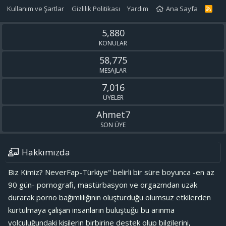
Kullanım ve Şartlar
Gizlilik Politikası
Yardım
Ana Sayfa
R
S
S
5,880
KONULAR
58,775
MESAJLAR
7,016
ÜYELER
Ahmet7
SON ÜYE
Hakkımızda
Biz Kimiz? NeverFap-Türkiye" belirli bir süre boyunca -en az
90 gün- pornografi, mastürbasyon ve orgazmdan uzak
durarak porno bağımlılığının oluşturduğu olumsuz etkilerden
kurtulmaya çalışan insanların buluştuğu bu arınma
yolculuğundaki kişilerin birbirine destek olup bilgilerini,