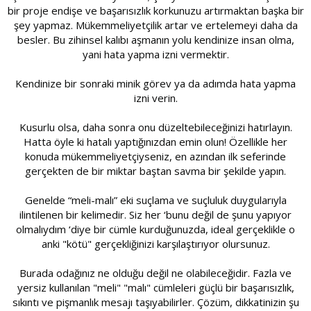
bir proje endişe ve başarısızlık korkunuzu artırmaktan başka bir
şey yapmaz. Mükemmeliyetçilik artar ve ertelemeyi daha da
besler. Bu zihinsel kalıbı aşmanın yolu kendinize insan olma,
yani hata yapma izni vermektir.
Kendinize bir sonraki minik görev ya da adımda hata yapma
izni verin.
Kusurlu olsa, daha sonra onu düzeltebileceğinizi hatırlayın.
Hatta öyle ki hatalı yaptığınızdan emin olun! Özellikle her
konuda mükemmeliyetçiyseniz, en azından ilk seferinde
gerçekten de bir miktar baştan savma bir şekilde yapın.
Genelde “meli-malı” eki suçlama ve suçluluk duygularıyla
ilintilenen bir kelimedir. Siz her ‘bunu değil de şunu yapıyor
olmalıydım ‘diye bir cümle kurduğunuzda, ideal gerçeklikle o
anki "kötü" gerçekliğinizi karşılaştırıyor olursunuz.
Burada odağınız ne olduğu değil ne olabileceğidir. Fazla ve
yersiz kullanılan "meli" "malı" cümleleri güçlü bir başarısızlık,
sıkıntı ve pişmanlık mesajı taşıyabilirler. Çözüm, dikkatinizin şu