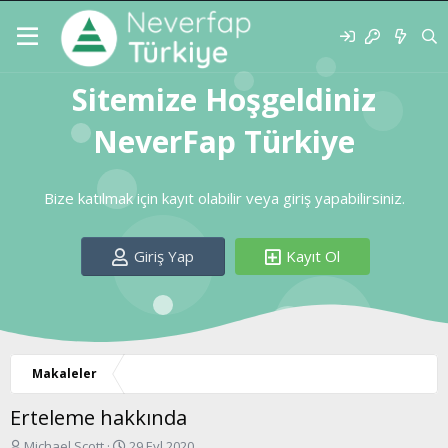
Sitemize Hoşgeldiniz
NeverFap Türkiye
Bize katılmak için kayıt olabilir veya giriş yapabilirsiniz.
Giriş Yap
Kayıt Ol
Makaleler
Erteleme hakkında
K
B
Michael Scott
29 Eyl 2020