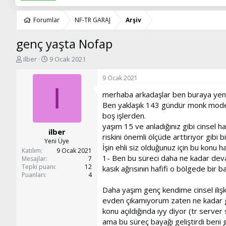
Forumlar
NF-TR GARAJ
Arşiv
genç yaşta Nofap
K
B
ilber
9 Ocak 2021
o
a
n
ş
9 Ocak 2021
u
l
I
merhaba arkadaşlar ben buraya yeni 
y
a
u
n
Ben yaklaşık 143 gündür monk mode y
b
g
boş işlerden.
a
ı
yaşım 15 ve anladığınız gibi cinsel
ilber
ş
ç
riskini önemli ölçüde arttırıyor gib
l
t
Yeni Üye
İşin ehli siz olduğunuz için bu konu
a
a
Katılım
9 Ocak 2021
1- Ben bu süreci daha ne kadar dev
t
r
Mesajlar
7
Tepki puanı
12
a
i
kasık ağrısının hafifi o bölgede bir 
Puanları
4
n
h
i
Daha yaşım genç kendime cinsel ili
evden çıkamıyorum zaten ne kadar gide
konu açıldığında ıyy diyor (tr server 
ama bu süreç bayağı geliştirdi beni 