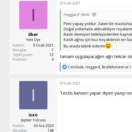
k
9 Ocak 2021
i
I
l
Haggard' Alıntı:
e
r
Pmo yapay yoldur. Zaten bir mastürbasy
:
Doğal yollarlada atılınabiliyor rüyalan
ilber
Baskı demişsin tetikleyicilerden kaynak
Kasık ağrısı için buz koyabilirsin en 
Yeni Üye
Katılım
9 Ocak 2021
Bu arada tebrik ederim
Mesajlar
7
Tepki puanı
12
tamam uygulayacağım ağrı tekrar oldu
Puanları
4
T
Conclude
,
Haggard
,
BruhMoment
ve 1 
e
p
k
9 Ocak 2021
i
I
l
Testis kanseri yapar diyen yazıyi ne
e
r
:
isxo
Jüpiter Yolcusu
Katılım
30 Ara 2020
Mesajlar
148