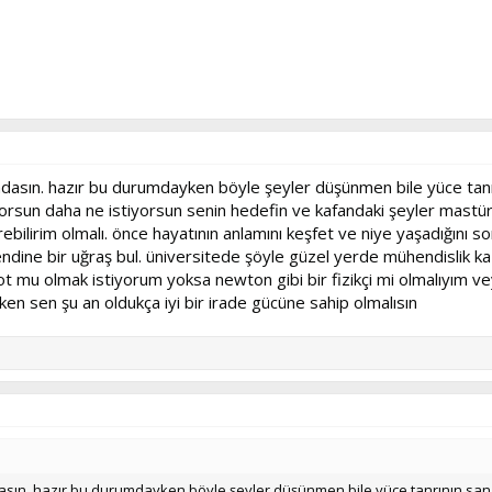
rumdasın. hazır bu durumdayken böyle şeyler düşünmen bile yüce tan
ıyorsun daha ne istiyorsun senin hedefin ve kafandaki şeyler mas
ebilirim olmalı. önce hayatının anlamını keşfet ve niye yaşadığını so
kendine bir uğraş bul. üniversitede şöyle güzel yerde mühendislik 
ilot mu olmak istiyorum yoksa newton gibi bir fizikçi mi olmalıyım 
rken sen şu an oldukça iyi bir irade gücüne sahip olmalısın
mdasın. hazır bu durumdayken böyle şeyler düşünmen bile yüce tanrının san