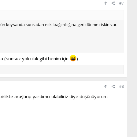
#7
 gün koysanda sonradan eski bağımlılığına geri dönme riskin var.
ta (sonsuz yolculuk gibi benim için
)
#8
rlikte araştırıp yardımcı olabiliriz diye düşünüyorum.