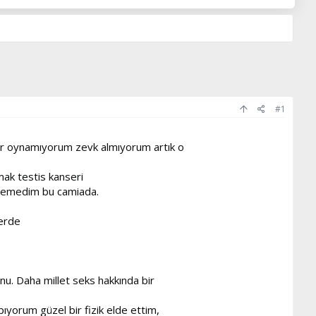
#1
dır oynamıyorum zevk almıyorum artık o
mak testis kanseri
 edemedim bu camiada.
lerde
onu. Daha millet seks hakkında bir
ıyorum güzel bir fizik elde ettim,