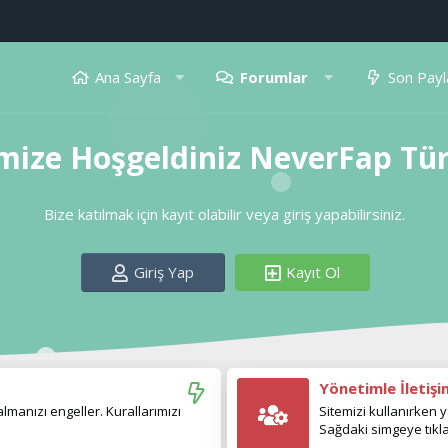
Ana Sayfa
Forumlar
Son Payl
mize Hoşgeldiniz NeverFap Tü
Bize katılmak için kayıt olabilir veya giriş yapabilirsiniz.
Giriş Yap
Kayıt Ol
Yönetimle İletiş
manızı engeller. Kurallarımızı
Sitemizi kullanırken y
Sağdaki simgeye tıkla