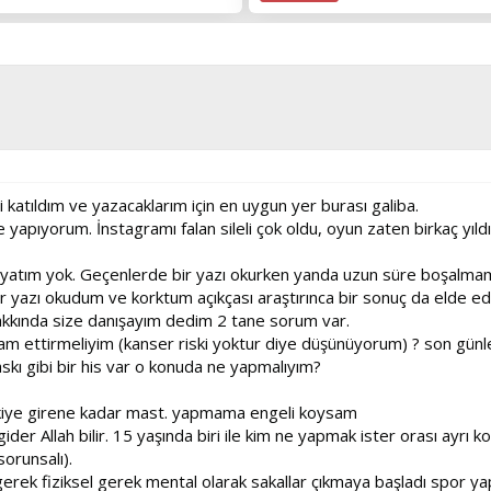
katıldım ve yazacaklarım için en uygun yer burası galiba.
apıyorum. İnstagramı falan sileli çok oldu, oyun zaten birkaç yıl
 hayatım yok. Geçenlerde bir yazı okurken yanda uzun süre boşalma
i bir yazı okudum ve korktum açıkçası araştırınca bir sonuç da elde
 hakkında size danışayım dedim 2 tane sorum var.
am ettirmeliyim (kanser riski yoktur diye düşünüyorum) ? son gün
baskı gibi bir his var o konuda ne yapmalıyım?
şkiye girene kadar mast. yapmama engeli koysam
r Allah bilir. 15 yaşında biri ile kim ne yapmak ister orası ayrı k
sorunsalı).
gerek fiziksel gerek mental olarak sakallar çıkmaya başladı spor yap