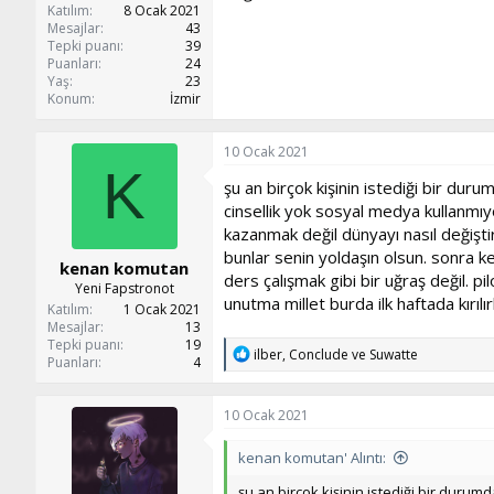
Katılım
8 Ocak 2021
Mesajlar
43
Tepki puanı
39
Puanları
24
Yaş
23
Konum
İzmir
10 Ocak 2021
K
şu an birçok kişinin istediği bir du
cinsellik yok sosyal medya kullanm
kazanmak değil dünyayı nasıl değiştir
bunlar senin yoldaşın olsun. sonra 
kenan komutan
ders çalışmak gibi bir uğraş değil. p
Yeni Fapstronot
unutma millet burda ilk haftada kırılı
Katılım
1 Ocak 2021
Mesajlar
13
Tepki puanı
19
T
ilber
,
Conclude
ve
Suwatte
Puanları
4
e
p
k
10 Ocak 2021
i
l
kenan komutan' Alıntı:
e
r
şu an birçok kişinin istediği bir duru
: