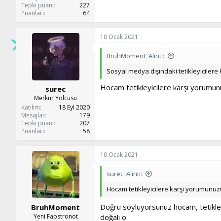
Tepki puanı
227
Puanları
64
10 Ocak 2021
BruhMoment' Alıntı:
Sosyal medya dışındaki tetikleyicilere 
Hocam tetikleyicilere karşı yorumunu
surec
Merkür Yolcusu
Katılım
18 Eyl 2020
Mesajlar
179
Tepki puanı
207
Puanları
58
10 Ocak 2021
surec' Alıntı:
Hocam tetikleyicilere karşı yorumunuzu
Doğru söylüyorsunuz hocam, tetikleyi
BruhMoment
Yeni Fapstronot
doğalı o.