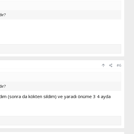
dır?
#6
dır?
e aldım (sonra da kökten sildim) ve yaradı önüme 3 4 ayda