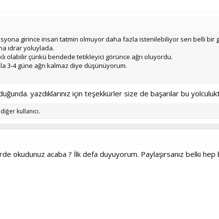
ona girince insan tatmin olmuyor daha fazla istenilebiliyor sen belli bir
ma idrar yoluylada.
lı olabilir çünkü bendede tetikleyici görünce ağrı oluyordu.
fazla 3-4 güne ağrı kalmaz diye düşünüyorum.
ğunda. yazdıklarınız için teşekkürler size de başarılar bu yolculuk
diğer kullanıcı.
rde okudunuz acaba ? İlk defa duyuyorum. Paylaşırsanız belki hep bi