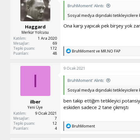
l
BruhMoment' Alıntı:
e
r
Sosyal medya dışındaki tetikleyicilere 
:
Ona karşı yapıcak pek birşey yok zam
Haggard
Merkür Yolcusu
Katılım
1 Ara 2020
Mesajlar
69
Tepki puanı
172
T
BruhMoment
ve
MR.NO FAP
Puanları
48
e
p
k
9 Ocak 2021
i
I
l
BruhMoment' Alıntı:
e
r
Sosyal medya dışındaki tetikleyicilere 
:
ben takip ettiğim tetikleyici potansi
ilber
eskiden sadece 2 tane çıkmıştı
Yeni Üye
Katılım
9 Ocak 2021
Mesajlar
7
Tepki puanı
12
T
BruhMoment
Puanları
4
e
p