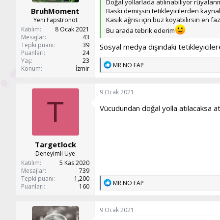
Doğal yollarlada atılınabiliyor rüyalan
BruhMoment
Baskı demişsin tetikleyicilerden kaynak
Kasık ağrısı için buz koyabilirsin en 
Yeni Fapstronot
Katılım
8 Ocak 2021
Bu arada tebrik ederim
Mesajlar
43
Tepki puanı
39
Sosyal medya dışındaki tetikleyiciler
Puanları
24
Yaş
23
T
MR.NO FAP
Konum
İzmir
e
p
k
9 Ocak 2021
i
T
l
Vücudundan doğal yolla atılacaksa atıl
e
r
:
Targetlock
Deneyimli Üye
Katılım
5 Kas 2020
Mesajlar
739
Tepki puanı
1,200
T
MR.NO FAP
Puanları
160
e
p
k
9 Ocak 2021
i