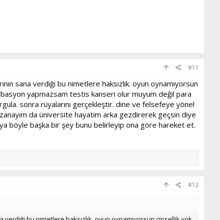
#11
rının sana verdiği bu nimetlere haksızlık. oyun oynamıyorsun
türbasyon yapmazsam testis kanseri olur muyum değil para
rgula. sonra rüyalarını gerçekleştir. dine ve felsefeye yönel
kazanayım da üniversite hayatım arka gezdirerek geçsin diye
veya böyle başka bir şey bunu belirleyip ona göre hareket et.
#12
a verdiği bu nimetlere haksızlık. oyun oynamıyorsun cinsellik yok