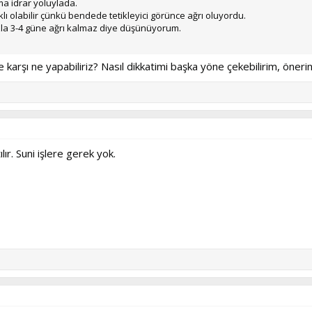
ma idrar yoluylada.
lı olabilir çünkü bendede tetikleyici görünce ağrı oluyordu.
fazla 3-4 güne ağrı kalmaz diye düşünüyorum.
e karşı ne yapabiliriz? Nasıl dikkatimi başka yöne çekebilirim, önerin
ır. Suni işlere gerek yok.