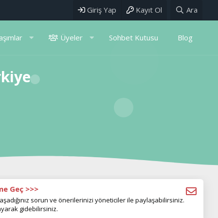
Giriş Yap
Kayıt Ol
Ara
aşımlar
Üyeler
Sohbet Kutusu
Blog
rkiye
ime Geç >>>
aşadığınız sorun ve önerilerinizi yöneticiler ile paylaşabilirsiniz.
yarak gidebilirsiniz.