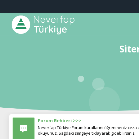
Site
Forum Rehberi >>>
Neverfap Türkiye Forum kurallarını öğrenmeniz ceza al
okuyunuz. Sağdaki simgeye tıklayarak gidebilirsiniz.