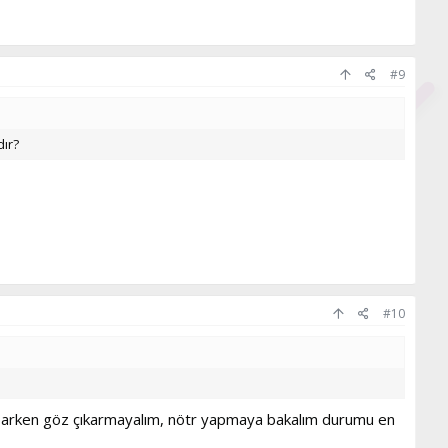
#9
dır?
#10
arken göz çıkarmayalım, nötr yapmaya bakalım durumu en