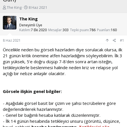
K
B
The King
8 Haz 2021
o
a
n
ş
The King
u
l
Deneyimli Üye
y
a
Katılım
7 Eki 2020
Mesajlar
303
Tepki puanı
786
Puanları
160
u
n
b
g
8 Haz 2021
#1
a
ı
ş
ç
Öncelikle neden bu görseli hazırladım diye sorulacak olursa, ilk
l
t
21 günün kritik önemine atfen hazırladığımı söyleyebilirim. İlk 3
a
a
gün yüksek, 5'e doğru düşüp 7-8'den sonra artan isteğin,
t
r
tetikleyicilerle beslenmesi halinde neden kriz ve relapse yol
a
i
açtığı bir nebze anlaşılır olacaktır.
n
h
i
Görsele ilişkin genel bilgiler:
- Aşağıdaki görsel basit bir çizim ve şahsi tecrübelere göre
değerlendirilerek hazırlanmıştır.
- Genel bir bağımlı hesaba katılarak düzenlenmiştir.
- İlk 14 günün hesabında tetikleyici unsuru (görüntü, düşünce,