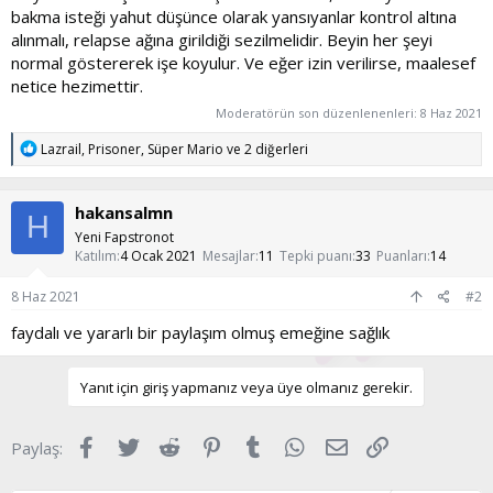
bakma isteği yahut düşünce olarak yansıyanlar kontrol altına
alınmalı, relapse ağına girildiği sezilmelidir. Beyin her şeyi
normal göstererek işe koyulur. Ve eğer izin verilirse, maalesef
netice hezimettir.
Moderatörün son düzenlenenleri:
8 Haz 2021
T
Lazrail
,
Prisoner
,
Süper Mario
ve 2 diğerleri
e
p
k
hakansalmn
i
H
l
Yeni Fapstronot
e
Katılım
4 Ocak 2021
Mesajlar
11
Tepki puanı
33
Puanları
14
r
:
8 Haz 2021
#2
faydalı ve yararlı bir paylaşım olmuş emeğine sağlık
Yanıt için giriş yapmanız veya üye olmanız gerekir.
Facebook
Twitter
Reddit
Pinterest
Tumblr
WhatsApp
E-posta
Link
Paylaş: