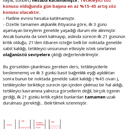
hayal, sohbet)
hesaba katılmamıştır.
Tetikleyici söz
konusu olduğunda gün başına en az %15-45 artış söz
konusu olacaktır.
- Flatline evresi hesaba katılmamıştır.
- Özetle tamamen alışkanlık ihtiyacına göre, ilk 3 günü
aşamayan bireylerin genelde yaşadığı durum ele alınmıştır.
Ancak bununla da sınırlı kalmayıp, aslında sürecin ilk 21 gününün
kritik olduğu, 21'den itibaren isteğin belli bir noktada genelde
sabit kaldığı, tetikleyici unsurunun etkisiyle istek sınırlarının
olağanüstü seviyelere
çıktığı değerlendirilmiştir.
Bu görselden çıkarılması gereken ders, tetikleyicilerle
beslenmemiş ve ilk 3 günkü basit bağımlılık eşiği aşıldıktan
sonra bunun bir noktada genelde sabit kaldığı ( %45 civarı ),
tetikleyiciler biriktikçe sürecin işin içinden çıkılmaz bir hal aldığı,
tetikleyici kavramına yalnızca görsellerin değil, birçok ögenin
girdiği, ilk 21 günkü kritik eşikte bunlardan
tamamen
uzak
durulması gerektiği... Belirtilmek istenmiştir.