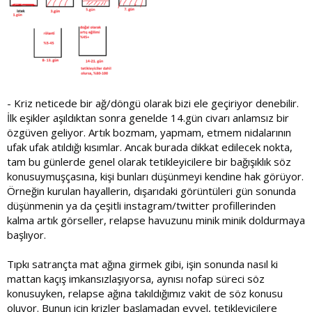
- Kriz neticede bir ağ/döngü olarak bizi ele geçiriyor denebilir.
İlk eşikler aşıldıktan sonra genelde 14.gün civarı anlamsız bir
özgüven geliyor. Artık bozmam, yapmam, etmem nidalarının
ufak ufak atıldığı kısımlar. Ancak burada dikkat edilecek nokta,
tam bu günlerde genel olarak tetikleyicilere bir bağışıklık söz
konusuymuşçasına, kişi bunları düşünmeyi kendine hak görüyor.
Örneğin kurulan hayallerin, dışarıdaki görüntüleri gün sonunda
düşünmenin ya da çeşitli instagram/twitter profillerinden
kalma artık görseller, relapse havuzunu minik minik doldurmaya
başlıyor.
Tıpkı satrançta mat ağına girmek gibi, işin sonunda nasıl ki
mattan kaçış imkansızlaşıyorsa, aynısı nofap süreci söz
konusuyken, relapse ağına takıldığımız vakit de söz konusu
oluyor. Bunun için krizler başlamadan evvel, tetikleyicilere