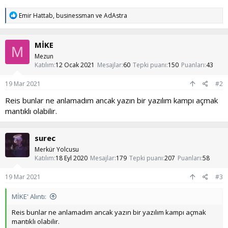
T
Emir Hattab
,
businessman
ve
AdAstra
e
p
k
MİKE
i
M
l
Mezun
e
Katılım
12 Ocak 2021
Mesajlar
60
Tepki puanı
150
Puanları
43
r
:
19 Mar 2021
#2
Reis bunlar ne anlamadım ancak yazın bir yazılım kampı açmak
mantıklı olabilir.
surec
Merkür Yolcusu
Katılım
18 Eyl 2020
Mesajlar
179
Tepki puanı
207
Puanları
58
19 Mar 2021
#3
MİKE' Alıntı:
Reis bunlar ne anlamadım ancak yazın bir yazılım kampı açmak
mantıklı olabilir.