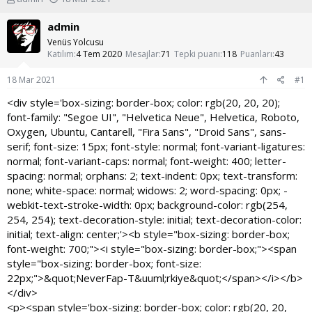
o
a
n
ş
admin
u
l
Venüs Yolcusu
y
a
Katılım
4 Tem 2020
Mesajlar
71
Tepki puanı
118
Puanları
43
u
n
b
g
18 Mar 2021
#1
a
ı
ş
ç
<div style='box-sizing: border-box; color: rgb(20, 20, 20);
l
t
font-family: "Segoe UI", "Helvetica Neue", Helvetica, Roboto,
a
a
Oxygen, Ubuntu, Cantarell, "Fira Sans", "Droid Sans", sans-
t
r
serif; font-size: 15px; font-style: normal; font-variant-ligatures:
a
i
normal; font-variant-caps: normal; font-weight: 400; letter-
n
h
i
spacing: normal; orphans: 2; text-indent: 0px; text-transform:
none; white-space: normal; widows: 2; word-spacing: 0px; -
webkit-text-stroke-width: 0px; background-color: rgb(254,
254, 254); text-decoration-style: initial; text-decoration-color:
initial; text-align: center;'><b style="box-sizing: border-box;
font-weight: 700;"><i style="box-sizing: border-box;"><span
style="box-sizing: border-box; font-size:
22px;">&quot;NeverFap-T&uuml;rkiye&quot;</span></i></b>
</div>
<p><span style='box-sizing: border-box; color: rgb(20, 20,