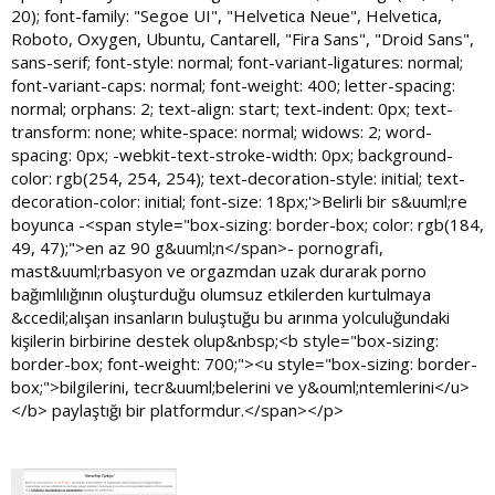
20); font-family: "Segoe UI", "Helvetica Neue", Helvetica,
Roboto, Oxygen, Ubuntu, Cantarell, "Fira Sans", "Droid Sans",
sans-serif; font-style: normal; font-variant-ligatures: normal;
font-variant-caps: normal; font-weight: 400; letter-spacing:
normal; orphans: 2; text-align: start; text-indent: 0px; text-
transform: none; white-space: normal; widows: 2; word-
spacing: 0px; -webkit-text-stroke-width: 0px; background-
color: rgb(254, 254, 254); text-decoration-style: initial; text-
decoration-color: initial; font-size: 18px;'>Belirli bir s&uuml;re
boyunca -<span style="box-sizing: border-box; color: rgb(184,
49, 47);">en az 90 g&uuml;n</span>- pornografi,
mast&uuml;rbasyon ve orgazmdan uzak durarak porno
bağımlılığının oluşturduğu olumsuz etkilerden kurtulmaya
&ccedil;alışan insanların buluştuğu bu arınma yolculuğundaki
kişilerin birbirine destek olup&nbsp;<b style="box-sizing:
border-box; font-weight: 700;"><u style="box-sizing: border-
box;">bilgilerini, tecr&uuml;belerini ve y&ouml;ntemlerini</u>
</b> paylaştığı bir platformdur.</span></p>