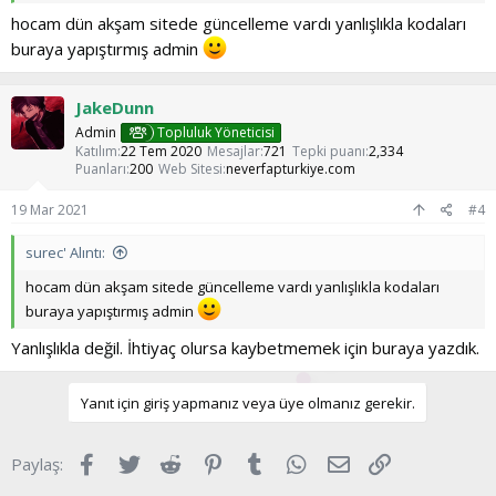
hocam dün akşam sitede güncelleme vardı yanlışlıkla kodaları
buraya yapıştırmış admin
JakeDunn
Admin
Topluluk Yöneticisi
Katılım
22 Tem 2020
Mesajlar
721
Tepki puanı
2,334
Puanları
200
Web Sitesi
neverfapturkiye.com
19 Mar 2021
#4
surec' Alıntı:
hocam dün akşam sitede güncelleme vardı yanlışlıkla kodaları
buraya yapıştırmış admin
Yanlışlıkla değil. İhtiyaç olursa kaybetmemek için buraya yazdık.
Yanıt için giriş yapmanız veya üye olmanız gerekir.
Facebook
Twitter
Reddit
Pinterest
Tumblr
WhatsApp
E-posta
Link
Paylaş: