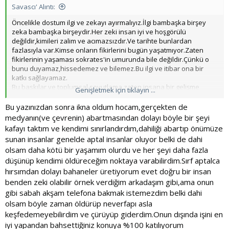
Savascı' Alıntı:
Öncelikle dostum ilgi ve zekayı ayırmalıyız.İlgi bambaşka birşey
zeka bambaşka birşeydir.Her zeki insan iyi ve hoşgörülü
değildir,kimileri zalim ve acımazsızdır.Ve tarihte bunlardan
fazlasıyla var.Kimse onların fikirlerini bugün yaşatmıyor.Zaten
fikirlerinin yaşaması sokrates'in umurunda bile değildir.Çünkü o
bunu duyamaz,hissedemez ve bilemez.Bu ilgi ve itibar ona bir
katkı sağlayamaz.
Bu baskılar ve toplumsal soyutlama zaten insana bir gelişme
Genişletmek için tıklayın ...
ortamı yaratır.İşte bu izolasyon seni geliştiriyor.Hatta sende
dahiler gibi normal olanı reddediyorsun.Peki sen dahi olmadığını
Bu yazınızdan sonra ikna oldum hocam,gerçekten de
nereden biliyorsun ? Nikola tesla,Pablo picasso,Sokrates
medyanın(ve çevrenin) abartmasından dolayı böyle bir şeyi
kendilerini sence dahi mi hissediyorlardı ? Hepimizin içinde biraz
kafayı taktım ve kendimi sınırlandırdım,dahiliği abartıp önümüze
narsisizm vardır.Kendimizi özel hissederiz. Fakat narsisizmin uç
sunan insanlar genelde aptal insanlar oluyor belki de dahi
kısımları tehlikelidir.Bunlar ben en muhteşemim ve en berbatım
olsam daha kötü bir yaşamım olurdu ve her şeyi daha fazla
uçlardır ve bu yüzden özel davranılmayı hakediyorumdur.Her
düşünüp kendimi öldüreceğim noktaya varabilirdim.Sırf aptalca
ikiside tehlikelidir. Eğer dahi dediklerim bir tanesi bile kendilerini
doğuştan özel hissetselerdi,bu denli gelişme
hırsımdan dolayı bahaneler üretiyorum evet doğru bir insan
göstermeyeceklerdi.Onlar özel hissetmiyorlar.Onlar kendilerini
benden zeki olabilir örnek verdiğim arkadaşım gibi,ama onun
ilgilendikleri konularda kendilerini geliştirmeye kafayı taktıkları için
gibi sabah akşam telefona bakmak istemezdim belki dahi
gelişiyorlar.Ve bu gelişmeye olan takıntılarıda yeterince iyi
olsam böyle zaman öldürüp neverfapı asla
olmadıkları düşencesinden öteri geliyor.Bu insanlar özel,büyük
keşfedemeyebilirdim ve çürüyüp giderdim.Onun dışında işini en
olmadıklarını , sıradan ,ortalama olduklarını ama çok daha iyisini
iyi yapandan bahsettiğiniz konuya %100 katılıyorum
yapabileceklerini anlamışlardır.