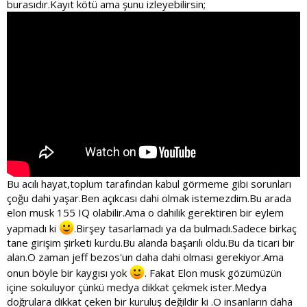
burasıdır.Kayıt kötü ama şunu izleyebilirsin;
Bu acılı hayat,toplum tarafından kabul görmeme gibi sorunları
çoğu dahi yaşar.Ben açıkcası dahi olmak istemezdim.Bu arada
elon musk 155 IQ olabilir.Ama o dahilik gerektiren bir eylem
yapmadı ki
.Birşey tasarlamadı ya da bulmadı.Sadece birkaç
tane girişim şirketi kurdu.Bu alanda başarılı oldu.Bu da ticari bir
alan.O zaman jeff bezos'un daha dahi olması gerekiyor.Ama
onun böyle bir kaygısı yok
. Fakat Elon musk gözümüzün
içine sokuluyor çünkü medya dikkat çekmek ister.Medya
doğrulara dikkat çeken bir kuruluş değildir ki .O insanların daha