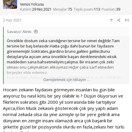
l
Venüs Yolcusu
e
Katılım
29 Nis 2021
Mesajlar
75
Tepki puanı
113
Puanları
39
r
:
2 Haz 2021
#9
Savascı' Alıntı:
Öncelikle dostum zeka sandığının tersine bir nimet değildir.Tam
tersine bir baş belasıdır.Hatta çoğu dahi bunun bir faydasını
görememiştir.Soktrates,giardino bruno,galileo galilei,Bunu
detaylarıyla açıcam ama öncelikle başarı denklemindeki eksik
maddeden sana bahsetmeliyim;çalışma. Bir insanın çok zeki
olması onu çalışmaktan alıkoymaz.Hiçbir çaba sarf etmeden
birşeyler elde edemez.
Evet dediğin doğru bazı insanlar nörotik olarak kusurlu oldukları
Genişletmek için tıklayın ...
için zeki doğuyorlar.Evet zeki insanlar aslında bir çeşit
beyinlerinde hastalık olan insanlardır.Bu yüzden normal toplum
Hocam zekanın faydasını görmeyen insanları bu gün bile
üyeleri tarafından kabul edilmezler.Zaten baş belası olan kısım
anıyoruz bu nasıl kötü bir şey olabilir ki ? Düşün ölüyorsun ve
burasıdır.Kayıt kötü ama şunu izleyebilirsin;
fikirlerin sokrates gibi 2000 yıl sonrasında bile tartışılıyor
Ayırca,Elon Musk zekasını gösterecek çok şey yaptı adam
normal zekada olsa da yine azmiyle iyi bir yere gelirdi ama
dünyanın en zengin insanı olamazdı anca çok başarılı bir
şirkette güzel bir pozisyonda olurdu en fazla,zekası her türlü