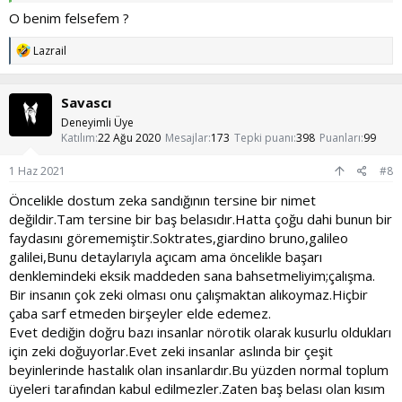
olursa olsun köşeme çekip ağlamayacağım kendimi olduğum
gibi kabullenmek istiyorum kafanızı şişirdiysem kusura
O benim felsefem ?
bakmayın.Yorumlarınızı bekliyorum
T
Lazrail
e
p
k
Savascı
i
l
Deneyimli Üye
e
Katılım
22 Ağu 2020
Mesajlar
173
Tepki puanı
398
Puanları
99
r
:
1 Haz 2021
#8
Öncelikle dostum zeka sandığının tersine bir nimet
değildir.Tam tersine bir baş belasıdır.Hatta çoğu dahi bunun bir
faydasını görememiştir.Soktrates,giardino bruno,galileo
galilei,Bunu detaylarıyla açıcam ama öncelikle başarı
denklemindeki eksik maddeden sana bahsetmeliyim;çalışma.
Bir insanın çok zeki olması onu çalışmaktan alıkoymaz.Hiçbir
çaba sarf etmeden birşeyler elde edemez.
Evet dediğin doğru bazı insanlar nörotik olarak kusurlu oldukları
için zeki doğuyorlar.Evet zeki insanlar aslında bir çeşit
beyinlerinde hastalık olan insanlardır.Bu yüzden normal toplum
üyeleri tarafından kabul edilmezler.Zaten baş belası olan kısım