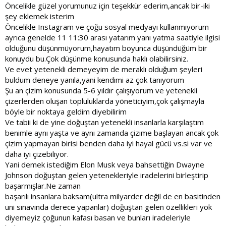
Bir şeyleri suçlamak yerine bir şeyler yapmak sorunu çözmeye
Öncelikle güzel yorumunuz için teşekkür ederim,ancak bir-iki
daha yardımcı oluyor.
şey eklemek isterim
Ey Can Dertliyim diye gezme senin Dertlerini Nimet sayanda var !!
Öncelikle Instagram ve çoğu sosyal medyayı kullanmıyorum
Fazla Düşünme Niye bu hayatı böyle yaşıyorum diye
ayrıca genelde 11 11:30 arası yatarım yanı yatma saatiyle ilgisi
Ben kendime çok sorardım
olduğunu düşünmüyorum,hayatım boyunca düşündüğüm bir
Bizim Ailede niye hep kavga var ?
konuydu bu.Çok düşünme konusunda haklı olabilirsiniz.
Niye Gelenekçi bir şehirde doğdum ?
Niye Maddi sıkıntılar Çekiyoruz ?
Ve evet yetenekli demeyeyim de meraklı olduğum şeyleri
Niye- ler Burdan türer gider
buldum deneye yanıla,yani kendimi az çok tanıyorum
Dertliyim diyip dururdum taki yukarda Yazdığım Villa muhabbetini
Şu an çizim konusunda 5-6 yıldır çalışıyorum ve yetenekli
Bir Dostum bana söyleyene kadar ondan sonra her şeyi anladım
çizerlerden oluşan topluluklarda yöneticiyim,çok çalışmayla
ve Zaman geçdikce ne kadar boş oldugunu yaptığım Ağlamaların
böyle bir noktaya geldim diyebilirim
Elon Musk demişsin 159 IQ demişsin ?
Ve tabii ki de yine doğuştan yetenekli insanlarla karşılaştım
Bak Hiç kimse Mükemmel değildir ve Kendini biriyle kıyaslama ya
da Mükemmel olmaya çalışma
benimle aynı yaşta ve aynı zamanda çizime başlayan ancak çok
Herkesin yetenekleri farklılık gösterir
çizim yapmayan birisi benden daha iyi hayal gücü vs.si var ve
Mesala Elon Musk Maria Şarapova gibi Tenis oynayamaz ve ya
daha iyi çizebiliyor.
The Rock gibi ağırlık çalışamaz
Yani demek istediğim Elon Musk veya bahsettiğin Dwayne
Ama Elon Musk buna üzülmez Ulan ben niye Tenis
Johnson doğuştan gelen yetenekleriyle iradelerini birleştirip
oynayamıyorum diye Napar ? Elinde olanı bilir Onu her daim
başarmışlar.Ne zaman
geliştirir ve Kullanır
Sende kendi yeteneğin olduğu alanı bul
başarılı insanlara baksam(ultra milyarder değil de en basitinden
Ve Hatayı kendinde gör
uni sınavında derece yapanlar) doğuştan gelen özellikleri yok
Başka Şeyleri suçlamaya kalkma
diyemeyiz çoğunun kafası basan ve bunları iradeleriyle
Zeka Bir yere kadar insanı götürür geri kalan yolu