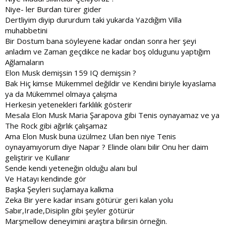
Niye- ler Burdan türer gider
Dertliyim diyip dururdum taki yukarda Yazdığım Villa
muhabbetini
Bir Dostum bana söyleyene kadar ondan sonra her şeyi
anladım ve Zaman geçdikce ne kadar boş oldugunu yaptığım
Ağlamaların
Elon Musk demişsin 159 IQ demişsin ?
Bak Hiç kimse Mükemmel değildir ve Kendini biriyle kıyaslama
ya da Mükemmel olmaya çalışma
Herkesin yetenekleri farklılık gösterir
Mesala Elon Musk Maria Şarapova gibi Tenis oynayamaz ve ya
The Rock gibi ağırlık çalışamaz
Ama Elon Musk buna üzülmez Ulan ben niye Tenis
oynayamıyorum diye Napar ? Elinde olanı bilir Onu her daim
geliştirir ve Kullanır
Sende kendi yeteneğin olduğu alanı bul
Ve Hatayı kendinde gör
Başka Şeyleri suçlamaya kalkma
Zeka Bir yere kadar insanı götürür geri kalan yolu
Sabır,Irade,Disiplin gibi şeyler götürür
Marşmellow deneyimini araştıra bilirsin örneğin.