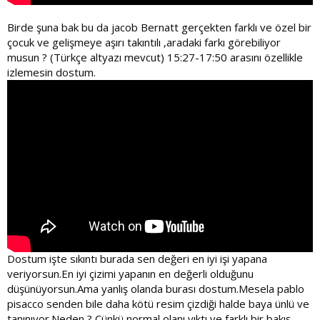
Birde şuna bak bu da jacob Bernatt gerçekten farklı ve özel bir
çocuk ve gelişmeye aşırı takıntılı ,aradaki farkı görebiliyor
musun ? (Türkçe altyazı mevcut) 15:27-17:50 arasını özellikle
izlemesin dostum.
Dostum işte sıkıntı burada sen değeri en iyi işi yapana
veriyorsun.En iyi çizimi yapanın en değerli olduğunu
düşünüyorsun.Ama yanlış olanda burası dostum.Mesela pablo
pisacco senden bile daha kötü resim çizdiği halde baya ünlü ve
tanınıyor.Neden ? Çünkü normal olanı yıktı ve farklı bir bakış