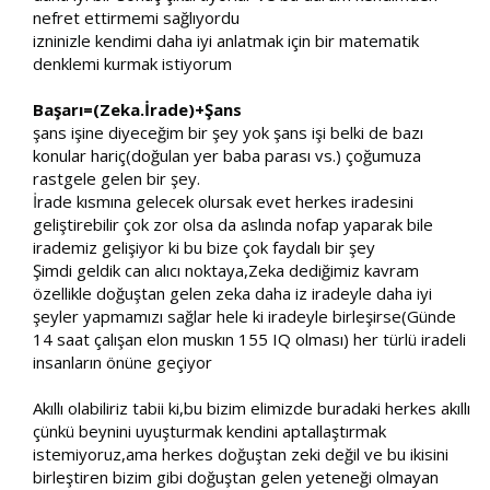
nefret ettirmemi sağlıyordu​
izninizle kendimi daha iyi anlatmak için bir matematik
denklemi kurmak istiyorum​
Başarı=(Zeka.İrade)+Şans
şans işine diyeceğim bir şey yok şans işi belki de bazı
konular hariç(doğulan yer baba parası vs.) çoğumuza
rastgele gelen bir şey.​
İrade kısmına gelecek olursak evet herkes iradesini
geliştirebilir çok zor olsa da aslında nofap yaparak bile
irademiz gelişiyor ki bu bize çok faydalı bir şey​
Şimdi geldik can alıcı noktaya,Zeka dediğimiz kavram
özellikle doğuştan gelen zeka daha iz iradeyle daha iyi
şeyler yapmamızı sağlar hele ki iradeyle birleşirse(Günde
14 saat çalışan elon muskın 155 IQ olması) her türlü iradeli
insanların önüne geçiyor​
Akıllı olabiliriz tabii ki,bu bizim elimizde buradaki herkes akıllı
çünkü beynini uyuşturmak kendini aptallaştırmak
istemiyoruz,ama herkes doğuştan zeki değil ve bu ikisini
birleştiren bizim gibi doğuştan gelen yeteneği olmayan