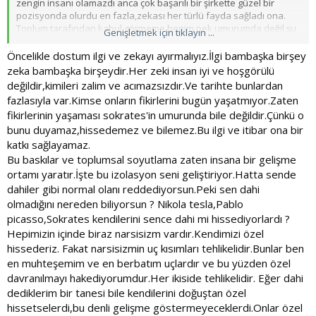
zengin insanı olamazdı anca çok başarılı bir şirkette güzel bir
pozisyonda olurdu en fazla,zekası her türlü fayda sağladı ona.
Toplum tarafından kabul görmeme benim pek umurumda değil şu
Genişletmek için tıklayın ...
an ben soyutluyorum kendimi,sabah akşam futbol muhabbeti
veya onun bunun arkasından konuşan hayatında bir şey
Öncelikle dostum ilgi ve zekayı ayırmalıyız.İlgi bambaşka birşey
başaramayacak kölelerle arkadaş olacağıma hiç arkadaşım
zeka bambaşka birşeydir.Her zeki insan iyi ve hoşgörülü
olmasın daha iyi.
değildir,kimileri zalim ve acımazsızdır.Ve tarihte bunlardan
Dahi olmadığım halde ben de baskı altına giriyorum,dahi olsaydım
fazlasıyla var.Kimse onların fikirlerini bugün yaşatmıyor.Zaten
da pek bir şey değişmezdi zaten
fikirlerinin yaşaması sokrates'in umurunda bile değildir.Çünkü o
Ayrıca zekanın doğuştan yetenek olduğunu tabii ki de söylemek
bunu duyamaz,hissedemez ve bilemez.Bu ilgi ve itibar ona bir
istemedim olduğu yerde oturan insan zaten başarısız olur 300 IQ
olsa bile
katkı sağlayamaz.
Sadece ne kadar çalışırsak çalışalım bizimle aynı derecede çalışıp
Bu baskılar ve toplumsal soyutlama zaten insana bir gelişme
bizden o konuda daha zeki olan bir kişi bizi her türlü geçer.
ortamı yaratır.İşte bu izolasyon seni geliştiriyor.Hatta sende
Bir arkadaşımdan örnek vermek istiyorum,bu arkadaş çok
dahiler gibi normal olanı reddediyorsun.Peki sen dahi
kolay kavrayabiliyor aşşırı zeki çocuk ama sabah akşam
olmadığını nereden biliyorsun ? Nikola tesla,Pablo
telefonda vakit öldürüyor şimdi bu çocuk benim çalıştığımın
picasso,Sokrates kendilerini sence dahi mi hissediyorlardı ?
yarısını çalışsa benden 2 kat daha iyi sonuç çıkartır,şimdilerde o
çocuğu çizime başlamasına yardım ediyorum çocuk kısa sürede
Hepimizin içinde biraz narsisizm vardır.Kendimizi özel
baya ilerledi çizim konusunda,1-1,5 yıl daha çizse benden daha
hissederiz. Fakat narsisizmin uç kısımları tehlikelidir.Bunlar ben
iyi sonuç çıkartacak​
en muhteşemim ve en berbatım uçlardır ve bu yüzden özel
Yani zekayı iradeyle birleştirirsen manyak güzel sonuçlar
davranılmayı hakediyorumdur.Her ikiside tehlikelidir. Eğer dahi
çıkartırsın bir tanesi eksikse geriye düşüyorsun bu hayatta
dediklerim bir tanesi bile kendilerini doğuştan özel
demek istediklerim bunlardı​
hissetselerdi,bu denli gelişme göstermeyeceklerdi.Onlar özel