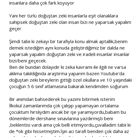
insanlara daha çok fark koyuyor​
Yani her türlü doğuştan zeki insanlarla eşit olanaklara
sahipsek doğuştan zeki olan insan bizi ne yaparsak yapalım
geçer​
Şimdi tabii ki zekayı bir tarafıyla konu almak aptallık,benim
demek istediğim aynı konuda geliştirdiğimiz bir dalda ne
yaparsak yapalım doğuştan zeki ve iradeli insanlar insanlar
bizi/beni geçecek.​
Ben de bundan dolayıdır ki zeka kavramı ile ilgili ne varsa
aklıma takıldığında araştırma yaparım bazen Youtube'da
doğuştan zeki bireylerin gittiği özel okullara ve 10 yaşındaki
çocuğun 5 6 sınıf atlamasına bakarak kendimden soğurum​
Bir anımdan bahsederek bu yazımı bitirmek isterim​
İlkokul zamanlarımda çok çalışıp yapamayan ortalama
çocuktum hırslıydım ancak bir işe yaramıyordu,babam bu
dönemlerde dershane sınavlarına yazdırmıştı beni
,beklentisi vardı ama çok belli etimiyordu,çuvalladım tabii ki
de *ok gibi hissetmiştim.İşin acı tarafı benden çok daha az