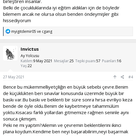
birleştiren insanlar.
Sabır,Irade,Disiplin gibi şeyler götürür
Belki de çocukluklarında iyi eğitim aldıkları için de böyledir
Marşmellow deneyimini araştıra bilirsin örneğin.
bilemem ancak ne olursa olsun benden öndeymişler gibi
Hayatda başarılı olmak için ve ya Mutlu olmak için 156 Iq gerekmez
İyi Forumlar ; )
hissediyorum
T
myigitdemir05
ve
cgang
e
p
k
Invictus
i
l
Ay Yolcusu
e
Katılım
9 May 2021
Mesajlar
25
Tepki puanı
57
Puanları
16
r
Yaş
22
:
27 May 2021
#4
Bence bu mükemmelliyetçiliğin en büyük sebebi çevre.Benim
de küçüklükten beri sınavlar konusunda üzerimde büyük bir
baskı var.Bu baskı ve beklenti bir süre sonra hırsa evriliyo keza
bende de öyle oldu.Benim de kaybetmeye tahammülüm
yoktu.Kısacası farklı yollardan gitmemize rağmen seninle aynı
sonuca çıkmışım.
Peki ne mi yaptım?Ailemin ve çevremin beklentilerini ikinci
plana koydum.Kendime ben neyi başarabilirim,neyi başarmak