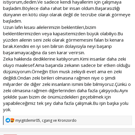
istiyorum,dedim.Ve sadece kendi hayallerim için çalışmaya
başladım.Böylece daha rahat bir insan oldum.Başarasızlığı
dünyanın en kötü olayı olarak değil de tecrübe olarak görmeye
başladım.
Uzun lafın kısası ailelerimizin beklentileri,bizim
beklentilerimizden veya kapasitemizden büyük olabiliyo.Bu
yüzden ailenin seni zeki olarak görmemesini falan bi kenara
bırak.Kendini en iyi sen bilirsin dolayısıyla neyi başarıp
başaramayacağına da sen karar verirsin.
Zeka hakkında dediklerine katılıyorum.Kimi insanlar daha zeki
oluyo maalesef.Ama başarıda zekanın sadece bir etken olduğu
düşünüyorum.Örneğin Elon musk zekiydi evet ama en zeki
değildi.Ondan zeki birileri olmasına rağmen niye o şimdi
milyarder de diğer zeki insanların ismini bile bilmiyoruz.Çünkü o
zeki olmasına rağmen diğerlerinden daha fazla çalışıyodu.Aynı
şekilde şuan bizim de önümüzdekileri geçebilmek için
yapabileceğimiz tek şey daha fazla çalışmak.Bu işin başka yolu
yok.
T
myigitdemir05
,
cgang
ve
Kronzordo
e
p
k