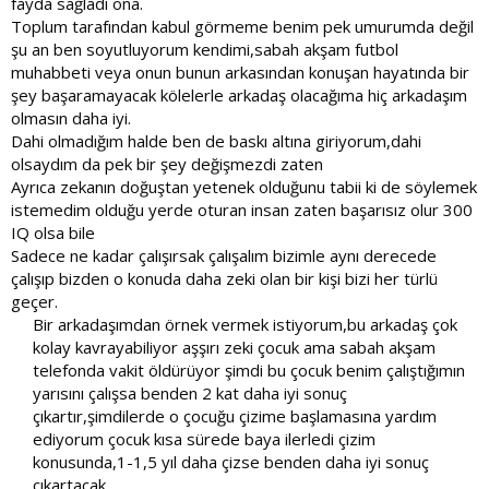
fayda sağladı ona.
Toplum tarafından kabul görmeme benim pek umurumda değil
şu an ben soyutluyorum kendimi,sabah akşam futbol
muhabbeti veya onun bunun arkasından konuşan hayatında bir
şey başaramayacak kölelerle arkadaş olacağıma hiç arkadaşım
olmasın daha iyi.
Dahi olmadığım halde ben de baskı altına giriyorum,dahi
Bu acılı hayat,toplum tarafından kabul görmeme gibi sorunları
olsaydım da pek bir şey değişmezdi zaten
çoğu dahi yaşar.Ben açıkcası dahi olmak istemezdim.Bu arada
elon musk 155 IQ olabilir.Ama o dahilik gerektiren bir eylem
Ayrıca zekanın doğuştan yetenek olduğunu tabii ki de söylemek
istemedim olduğu yerde oturan insan zaten başarısız olur 300
yapmadı ki
.Birşey tasarlamadı ya da bulmadı.Sadece birkaç
tane girişim şirketi kurdu.Bu alanda başarılı oldu.Bu da ticari bir
IQ olsa bile
alan.O zaman jeff bezos'un daha dahi olması gerekiyor.Ama onun
Sadece ne kadar çalışırsak çalışalım bizimle aynı derecede
böyle bir kaygısı yok
. Fakat Elon musk gözümüzün içine
çalışıp bizden o konuda daha zeki olan bir kişi bizi her türlü
sokuluyor çünkü medya dikkat çekmek ister.Medya doğrulara
geçer.
dikkat çeken bir kuruluş değildir ki .O insanların daha çok dikkatini
Bir arkadaşımdan örnek vermek istiyorum,bu arkadaş çok
çekebilmek için çabalar. Hatta bu yüzden manipülatif haberler bol
kolay kavrayabiliyor aşşırı zeki çocuk ama sabah akşam
bol medyada bulunur.
telefonda vakit öldürüyor şimdi bu çocuk benim çalıştığımın
Ve konumuz buraya gelmişken tanımladığın zeka da dostum yanlış
temeller üzerinde yükseliyor.Zeka dediğin doğuştan yetenek
yarısını çalışsa benden 2 kat daha iyi sonuç
değildir.Ekşi şeylerde güzel açıklanmış;
çıkartır,şimdilerde o çocuğu çizime başlamasına yardım
ediyorum çocuk kısa sürede baya ilerledi çizim
Ziyaretçiler için gizlenmiş link, görmek için üye
konusunda,1-1,5 yıl daha çizse benden daha iyi sonuç
olunuz.
Giriş yapın veya üye olun.
çıkartacak​