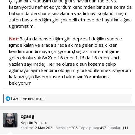
çalışan bir arkadaşım da bu gibi sınavlardan tablet vs.
kazanıyordu nefret ediyordum kendimden bir süre sonra da
babam da dershane sınavlarına yazdırmayı sonlandırmıştı
zaten başta dediğim gibi çok belli etmese de hayal kırıklığına
uğratmıştım..​
Not:
Başta da bahsettiğim gibi depresif değilim sadece
içimde kalan ve arada sırada aklıma gelen o eziklikten
kendimi arındırmaya çalışyorum,baştaki matematiğime
gelecek olursak 8x2'de 16 eder 1.16'da 16 eder(ikinci
yazılan sayı irade).Her ne olursa olsun köşeme çekip
ağlamayacağım kendimi olduğum gibi kabullenmek istiyorum
kafanızı şişirdiysem kusura bakmayın.Yorumlarınızı
bekliyorum
T
Lazrail
ve
neurosoft
e
p
k
cgang
i
l
Neptün Yolcusu
e
Katılım
12 May 2021
Mesajlar
206
Tepki puanı
497
Puanları
111
r