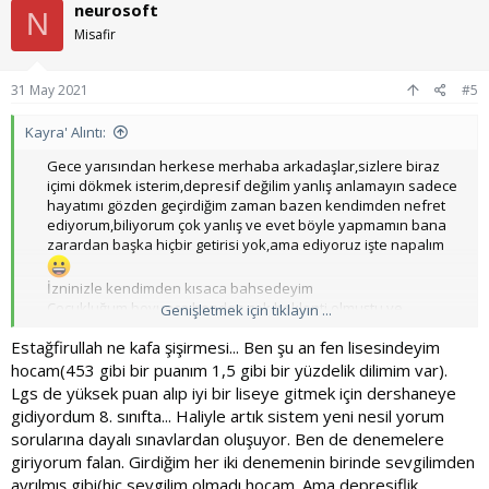
neurosoft
i
N
l
Misafir
e
r
:
31 May 2021
#5
Kayra' Alıntı:
Gece yarısından herkese merhaba arkadaşlar,sizlere biraz
içimi dökmek isterim,depresif değilim yanlış anlamayın sadece
hayatımı gözden geçirdiğim zaman bazen kendimden nefret
ediyorum,biliyorum çok yanlış ve evet böyle yapmamın bana
zarardan başka hiçbir getirisi yok,ama ediyoruz işte napalım
İzninizle kendimden kısaca bahsedeyim​
Çocukluğum boyunca benden çok beklenti olmuştu ve
Genişletmek için tıklayın ...
karşılayamadım çoğunu,bazı konularda kaybetmeye
Estağfirullah ne kafa şişirmesi... Ben şu an fen lisesindeyim
tahammülüm olmuyor nefret ediyorum kaybetmekten,biraz
eğitim sistemimizin biraz da ailem sağolsun geç anladığım ve
hocam(453 gibi bir puanım 1,5 gibi bir yüzdelik dilimim var).
aptal olduğum yüzüme çok vuruluyor,ne konuda fazlasıyla
Lgs de yüksek puan alıp iyi bir liseye gitmek için dershaneye
uğraşsam doğuştan yetenekli dediğimiz insanlar benim
gidiyordum 8. sınıfta... Haliyle artık sistem yeni nesil yorum
verdiğim çabanın yarısından azını vererek benden daha iyi bir
sorularına dayalı sınavlardan oluşuyor. Ben de denemelere
sonuç çıkartıyorlar ve bu durum kendimden nefret ettirmemi
giriyorum falan. Girdiğim her iki denemenin birinde sevgilimden
sağlıyordu​
ayrılmış gibi(hiç sevgilim olmadı hocam. Ama depresiflik
izninizle kendimi daha iyi anlatmak için bir matematik denklemi