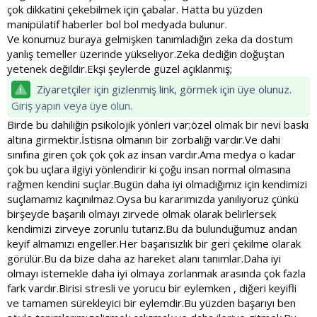
çok dikkatini çekebilmek için çabalar. Hatta bu yüzden
manipülatif haberler bol bol medyada bulunur.
Ve konumuz buraya gelmişken tanımladığın zeka da dostum
yanlış temeller üzerinde yükseliyor.Zeka dediğin doğuştan
yetenek değildir.Ekşi şeylerde güzel açıklanmış;
Ziyaretçiler için gizlenmiş link, görmek için üye olunuz.
Giriş yapın veya üye olun.
Birde bu dahiliğin psikolojik yönleri var;özel olmak bir nevi baskı
altına girmektir.İstisna olmanın bir zorbalığı vardır.Ve dahi
sınıfına giren çok çok çok az insan vardır.Ama medya o kadar
çok bu uçlara ilgiyi yönlendirir ki çoğu insan normal olmasına
rağmen kendini suçlar.Bugün daha iyi olmadığımız için kendimizi
suçlamamız kaçınılmaz.Oysa bu kararımızda yanılıyoruz çünkü
birşeyde başarılı olmayı zirvede olmak olarak belirlersek
kendimizi zirveye zorunlu tutarız.Bu da bulunduğumuz andan
keyif almamızı engeller.Her başarısızlık bir geri çekilme olarak
görülür.Bu da bize daha az hareket alanı tanımlar.Daha iyi
olmayı istemekle daha iyi olmaya zorlanmak arasında çok fazla
fark vardır.Birisi stresli ve yorucu bir eylemken , diğeri keyifli
ve tamamen sürekleyici bir eylemdir.Bu yüzden başarıyı ben