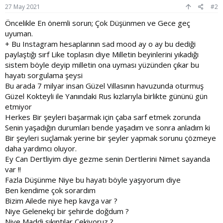
:
27 May 2021
#2
Öncelikle En önemli sorun; Çok Düşünmen ve Gece geç
uyuman.
+ Bu Instagram hesaplarının sad mood ay o ay bu dediği
paylaştığı sırf Like toplasın diye Milletin beyinlerini yıkadığı
sistem böyle deyip milletin ona uyması yüzünden çıkar bu
hayatı sorgulama şeysi
Bu arada 7 milyar insan Güzel Villasının havuzunda oturmuş
Güzel Kokteyli ile Yanındaki Rus kızlarıyla birlikte gününü gün
etmiyor
Herkes Bir şeyleri başarmak için çaba sarf etmek zorunda
Senin yaşadığın durumları bende yaşadım ve sonra anladım ki
Bir şeyleri suçlamak yerine bir şeyler yapmak sorunu çözmeye
daha yardımcı oluyor.
Ey Can Dertliyim diye gezme senin Dertlerini Nimet sayanda
var !!
Fazla Düşünme Niye bu hayatı böyle yaşıyorum diye
Ben kendime çok sorardım
Bizim Ailede niye hep kavga var ?
Niye Gelenekçi bir şehirde doğdum ?
Niye Maddi sıkıntılar Çekiyoruz ?