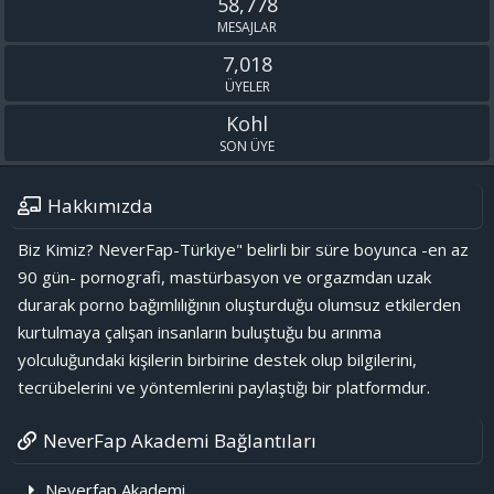
58,778
MESAJLAR
7,018
ÜYELER
Kohl
SON ÜYE
Hakkımızda
Biz Kimiz? NeverFap-Türkiye" belirli bir süre boyunca -en az
90 gün- pornografi, mastürbasyon ve orgazmdan uzak
Birde şuna bak bu da jacob Bernatt gerçekten farklı ve özel bir
durarak porno bağımlılığının oluşturduğu olumsuz etkilerden
çocuk ve gelişmeye aşırı takıntılı ,aradaki farkı görebiliyor musun ?
kurtulmaya çalışan insanların buluştuğu bu arınma
(Türkçe altyazı mevcut) 15:27-17:50 arasını özellikle izlemesin
yolculuğundaki kişilerin birbirine destek olup bilgilerini,
dostum.
tecrübelerini ve yöntemlerini paylaştığı bir platformdur.
NeverFap Akademi Bağlantıları
Neverfap Akademi