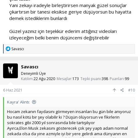
Birde bu dahiliğin psikolojik yönleri var;özel olmak bir nevi baskı
Yani zekayı iradeyle birleştirirsen manyak güzel sonuçlar
altına girmektir.İstisna olmanın bir zorbalığı vardır.Ve dahi sınıfına
çıkartırsın bir tanesi eksikse geriye düşüyorsun bu hayatta
giren çok çok çok az insan vardır.Ama medya o kadar çok bu
uçlara ilgiyi yönlendirir ki çoğu insan normal olmasına rağmen
demek istediklerim bunlardı​
kendini suçlar.Bugün daha iyi olmadığımız için kendimizi
suçlamamız kaçınılmaz.Oysa bu kararımızda yanılıyoruz çünkü
Güzel yazınız için teşekkür ederim attığınız videoları
birşeyde başarılı olmayı zirvede olmak olarak belirlersek kendimizi
izleyeceğim belki benim düşüncemi değiştirebilir​
zirveye zorunlu tutarız.Bu da bulunduğumuz andan keyif almamızı
engeller.Her başarısızlık bir geri çekilme olarak görülür.Bu da bize
T
Savascı
daha az hareket alanı tanımlar.Daha iyi olmayı istemekle daha iyi
e
olmaya zorlanmak arasında çok fazla fark vardır.Birisi stresli ve
p
yorucu bir eylemken , diğeri keyifli ve tamamen sürekleyici bir
k
Savascı
eylemdir.Bu yüzden başarıyı ben şöyle
i
l
tanımlarım;gelişmek,çalışmak ve daha ileriye gitmek.Bu kadar.Bana
Deneyimli Üye
e
göre ilerlemeye çalışan herkes başarılıdır.Çünkü sözde herkes
Katılım
22 Ağu 2020
Mesajlar
173
Tepki puanı
398
Puanları
99
r
bunu yapıyor görünse bile çoğu kişi bunu yapamaz.Hatta
:
toplumun çok çok çok ufak bir kesimi bunu yapar.Ve son bir
6 Haz 2021
#10
kaynak daha;
Kayra' Alıntı:
Hocam zekanın faydasını görmeyen insanları bu gün bile anıyoruz
bu nasıl kötü bir şey olabilir ki ? Düşün ölüyorsun ve fikirlerin
sokrates gibi 2000 yıl sonrasında bile tartışılıyor
Ayırca,Elon Musk zekasını gösterecek çok şey yaptı adam normal
zekada olsa da yine azmiyle iyi bir yere gelirdi ama dünyanın en