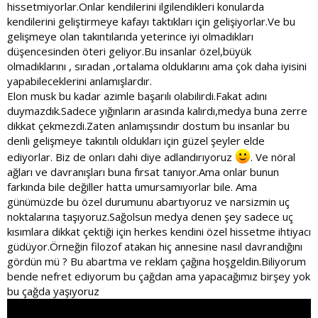
Güzel yazınız için teşekkür ederim attığınız videoları
hissetmiyorlar.Onlar kendilerini ilgilendikleri konularda
izleyeceğim belki benim düşüncemi değiştirebilir​
kendilerini geliştirmeye kafayı taktıkları için gelişiyorlar.Ve bu
gelişmeye olan takıntılarıda yeterince iyi olmadıkları
düşencesinden öteri geliyor.Bu insanlar özel,büyük
olmadıklarını , sıradan ,ortalama olduklarını ama çok daha iyisini
yapabileceklerini anlamışlardır.
Elon musk bu kadar azimle başarılı olabilirdi.Fakat adını
duymazdık.Sadece yığınların arasında kalırdı,medya buna zerre
dikkat çekmezdi.Zaten anlamışsındır dostum bu insanlar bu
denli gelişmeye takıntılı oldukları için güzel şeyler elde
ediyorlar. Biz de onları dahi diye adlandırıyoruz
. Ve nöral
ağları ve davranışları buna fırsat tanıyor.Ama onlar bunun
farkında bile değiller hatta umursamıyorlar bile. Ama
günümüzde bu özel durumunu abartıyoruz ve narsizmin uç
noktalarına taşıyoruz.Sağolsun medya denen şey sadece uç
kısımlara dikkat çektiği için herkes kendini özel hissetme ihtiyacı
güdüyor.Örneğin filozof atakan hiç annesine nasıl davrandığını
gördün mü ? Bu abartma ve reklam çağına hoşgeldin.Biliyorum
bende nefret ediyorum bu çağdan ama yapacağımız birşey yok
bu çağda yaşıyoruz