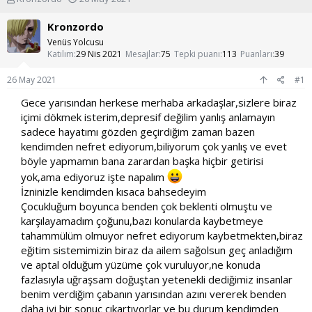
o
a
n
ş
Kronzordo
u
l
Venüs Yolcusu
y
a
Katılım
29 Nis 2021
Mesajlar
75
Tepki puanı
113
Puanları
39
u
n
b
g
26 May 2021
#1
a
ı
ş
ç
Gece yarısından herkese merhaba arkadaşlar,sizlere biraz
l
t
içimi dökmek isterim,depresif değilim yanlış anlamayın
a
a
sadece hayatımı gözden geçirdiğim zaman bazen
t
r
kendimden nefret ediyorum,biliyorum çok yanlış ve evet
a
i
böyle yapmamın bana zarardan başka hiçbir getirisi
n
h
i
yok,ama ediyoruz işte napalım
İzninizle kendimden kısaca bahsedeyim​
Çocukluğum boyunca benden çok beklenti olmuştu ve
karşılayamadım çoğunu,bazı konularda kaybetmeye
tahammülüm olmuyor nefret ediyorum kaybetmekten,biraz
eğitim sistemimizin biraz da ailem sağolsun geç anladığım
ve aptal olduğum yüzüme çok vuruluyor,ne konuda
fazlasıyla uğraşsam doğuştan yetenekli dediğimiz insanlar
benim verdiğim çabanın yarısından azını vererek benden
daha iyi bir sonuç çıkartıyorlar ve bu durum kendimden