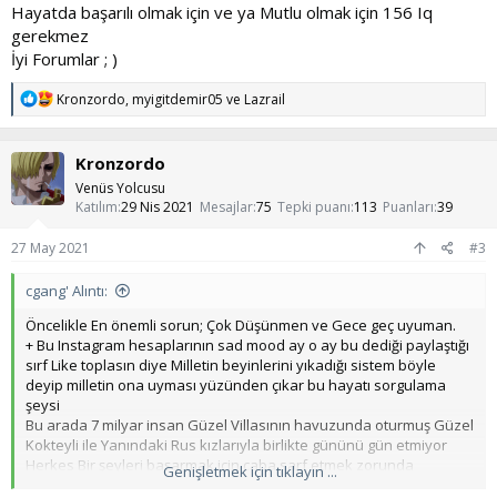
Hayatda başarılı olmak için ve ya Mutlu olmak için 156 Iq
gerekmez
İyi Forumlar ; )
T
Kronzordo
,
myigitdemir05
ve
Lazrail
e
p
k
Kronzordo
i
l
Venüs Yolcusu
e
Katılım
29 Nis 2021
Mesajlar
75
Tepki puanı
113
Puanları
39
r
:
27 May 2021
#3
cgang' Alıntı:
Öncelikle En önemli sorun; Çok Düşünmen ve Gece geç uyuman.
+ Bu Instagram hesaplarının sad mood ay o ay bu dediği paylaştığı
sırf Like toplasın diye Milletin beyinlerini yıkadığı sistem böyle
deyip milletin ona uyması yüzünden çıkar bu hayatı sorgulama
şeysi
Bu arada 7 milyar insan Güzel Villasının havuzunda oturmuş Güzel
Kokteyli ile Yanındaki Rus kızlarıyla birlikte gününü gün etmiyor
Herkes Bir şeyleri başarmak için çaba sarf etmek zorunda
Genişletmek için tıklayın ...
Senin yaşadığın durumları bende yaşadım ve sonra anladım ki