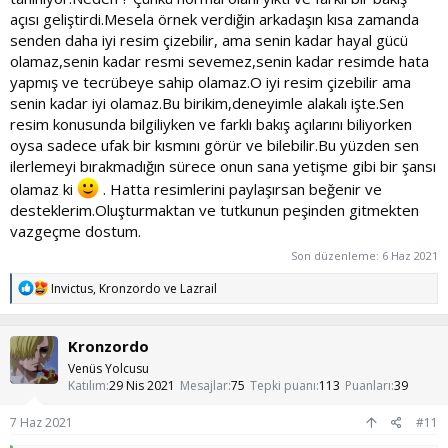
açısı geliştirdi.Mesela örnek verdiğin arkadaşın kısa zamanda
senden daha iyi resim çizebilir, ama senin kadar hayal gücü
olamaz,senin kadar resmi sevemez,senin kadar resimde hata
yapmış ve tecrübeye sahip olamaz.O iyi resim çizebilir ama
senin kadar iyi olamaz.Bu birikim,deneyimle alakalı işte.Sen
resim konusunda bilgiliyken ve farklı bakış açılarını biliyorken
oysa sadece ufak bir kısmını görür ve bilebilir.Bu yüzden sen
ilerlemeyi bırakmadığın sürece onun sana yetişme gibi bir şansı
olamaz ki
. Hatta resimlerini paylaşırsan beğenir ve
desteklerim.Oluşturmaktan ve tutkunun peşinden gitmekten
vazgeçme dostum.
Son düzenleme:
6 Haz 2021
T
Invictus
,
Kronzordo
ve
Lazrail
e
p
k
Kronzordo
i
l
Venüs Yolcusu
e
Katılım
29 Nis 2021
Mesajlar
75
Tepki puanı
113
Puanları
39
r
:
7 Haz 2021
#11