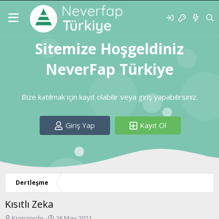
Sitemize Hoşgeldiniz
NeverFap Türkiye
Bize katılmak için kayıt olabilir veya giriş yapabilirsiniz.
Giriş Yap
Kayıt Ol
Dertleşme
Kısıtlı Zeka
K
B
Kronzordo
26 May 2021