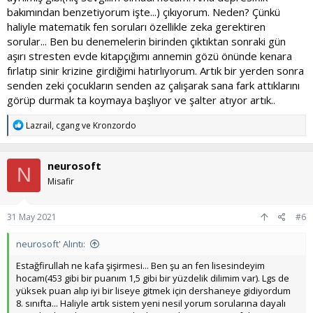
kurmak istiyorum​
bakımından benzetiyorum işte...) çıkıyorum. Neden? Çünkü
haliyle matematik fen soruları özellikle zeka gerektiren
Başarı=(Zeka.İrade)+Şans
sorular... Ben bu denemelerin birinden çıktıktan sonraki gün
şans işine diyeceğim bir şey yok şans işi belki de bazı konular
aşırı stresten evde kitapçığımı annemin gözü önünde kenara
hariç(doğulan yer baba parası vs.) çoğumuza rastgele gelen bir
fırlatıp sinir krizine girdiğimi hatırlıyorum. Artık bir yerden sonra
şey.​
senden zeki çocukların senden az çalışarak sana fark attıklarını
İrade kısmına gelecek olursak evet herkes iradesini
geliştirebilir çok zor olsa da aslında nofap yaparak bile
görüp durmak ta koymaya başlıyor ve şalter atıyor artık..
irademiz gelişiyor ki bu bize çok faydalı bir şey​
Şimdi geldik can alıcı noktaya,Zeka dediğimiz kavram özellikle
T
Lazrail
,
cgang
ve
Kronzordo
e
doğuştan gelen zeka daha iz iradeyle daha iyi şeyler
p
yapmamızı sağlar hele ki iradeyle birleşirse(Günde 14 saat
k
çalışan elon muskın 155 IQ olması) her türlü iradeli insanların
neurosoft
i
N
önüne geçiyor​
l
Misafir
e
Akıllı olabiliriz tabii ki,bu bizim elimizde buradaki herkes akıllı
r
çünkü beynini uyuşturmak kendini aptallaştırmak
:
31 May 2021
#6
istemiyoruz,ama herkes doğuştan zeki değil ve bu ikisini
birleştiren bizim gibi doğuştan gelen yeteneği olmayan
neurosoft' Alıntı:
insanlara daha çok fark koyuyor​
Estağfirullah ne kafa şişirmesi... Ben şu an fen lisesindeyim
Yani her türlü doğuştan zeki insanlarla eşit olanaklara
hocam(453 gibi bir puanım 1,5 gibi bir yüzdelik dilimim var). Lgs de
sahipsek doğuştan zeki olan insan bizi ne yaparsak yapalım
yüksek puan alıp iyi bir liseye gitmek için dershaneye gidiyordum
geçer​
8. sınıfta... Haliyle artık sistem yeni nesil yorum sorularına dayalı