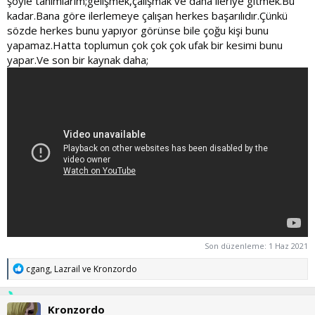
şöyle tanımlarım;gelişmek,çalışmak ve daha ileriye gitmek.Bu
kadar.Bana göre ilerlemeye çalışan herkes başarılıdır.Çünkü
sözde herkes bunu yapıyor görünse bile çoğu kişi bunu
yapamaz.Hatta toplumun çok çok çok ufak bir kesimi bunu
yapar.Ve son bir kaynak daha;
Son düzenleme:
1 Haz 2021
T
cgang
,
Lazrail
ve
Kronzordo
e
p
k
Kronzordo
i