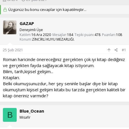
o
a
n
Üzgünüz bu konu cevaplar için kapatılmıştır...
ş
u
l
y
a
GAZAP
u
n
Deneyimli Üye
b
g
Katılım
16 Ara 2020
Mesajlar
184
Tepki puanı
478
Puanları
108
a
ı
Konum
ZİNCİRLİ KUYU MEZARLIĞI.
ş
ç
l
t
25 Şub 2021
#1
a
a
t
r
Roman haricinde önereceğiniz gerçekten çok iyi kitap dediğiniz
a
i
ve gerçekten fayda sağlayacak kitap istiyorum.
n
h
Bilim, tarih,kişisel gelişim...
i
Kitapları.
Belki okumuşsunuzdur, her şey seninle başlar diye bir kitap
okumuştum kişisel gelişim kitabı bu tarzda gerçekten kaliteli bir
kitap öneriniz varmıdır?
Blue_Ocean
B
Misafir