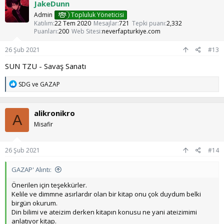
JakeDunn
i
l
Admin
Topluluk Yöneticisi
e
Katılım
22 Tem 2020
Mesajlar
721
Tepki puanı
2,332
r
Puanları
200
Web Sitesi
neverfapturkiye.com
:
26 Şub 2021
#13
SUN TZU - Savaş Sanatı
T
SDG
ve
GAZAP
e
p
k
alikronikro
i
A
l
Misafir
e
r
:
26 Şub 2021
#14
GAZAP' Alıntı:
Önerilen için teşekkürler.
Kelile ve dimmne asırlardır olan bir kitap onu çok duydum belki
birgün okurum.
Din bilimi ve ateizim derken kitapın konusu ne yani ateizimimi
anlatıyor kitap.