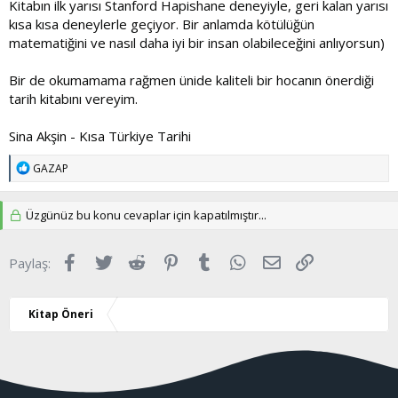
Kitabın ilk yarısı Stanford Hapishane deneyiyle, geri kalan yarısı
kısa kısa deneylerle geçiyor. Bir anlamda kötülüğün
matematiğini ve nasıl daha iyi bir insan olabileceğini anlıyorsun)
Bir de okumamama rağmen ünide kaliteli bir hocanın önerdiği
tarih kitabını vereyim.
Sina Akşin - Kısa Türkiye Tarihi
T
GAZAP
e
p
k
Üzgünüz bu konu cevaplar için kapatılmıştır...
i
l
e
Facebook
Twitter
Reddit
Pinterest
Tumblr
WhatsApp
E-posta
Link
Paylaş:
r
:
Kitap Öneri