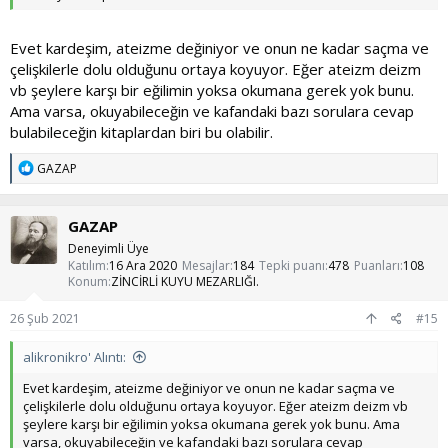
Evet kardeşim, ateizme değiniyor ve onun ne kadar saçma ve
çelişkilerle dolu olduğunu ortaya koyuyor. Eğer ateizm deizm
vb şeylere karşı bir eğilimin yoksa okumana gerek yok bunu.
Ama varsa, okuyabileceğin ve kafandaki bazı sorulara cevap
bulabileceğin kitaplardan biri bu olabilir.
T
GAZAP
e
p
k
GAZAP
i
l
Deneyimli Üye
e
Katılım
16 Ara 2020
Mesajlar
184
Tepki puanı
478
Puanları
108
r
Konum
ZİNCİRLİ KUYU MEZARLIĞI.
:
26 Şub 2021
#15
alikronikro' Alıntı:
Evet kardeşim, ateizme değiniyor ve onun ne kadar saçma ve
çelişkilerle dolu olduğunu ortaya koyuyor. Eğer ateizm deizm vb
şeylere karşı bir eğilimin yoksa okumana gerek yok bunu. Ama
varsa, okuyabileceğin ve kafandaki bazı sorulara cevap