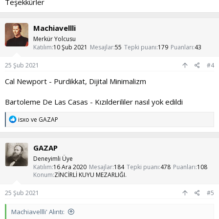
Teşekkürler
Machiavellli
Merkür Yolcusu
Katılım
10 Şub 2021
Mesajlar
55
Tepki puanı
179
Puanları
43
25 Şub 2021
#4
Cal Newport - Purdikkat, Dijital Minimalizm
Bartoleme De Las Casas - Kızılderililer nasıl yok edildi
T
isxo
ve
GAZAP
e
p
k
GAZAP
i
l
Deneyimli Üye
e
Katılım
16 Ara 2020
Mesajlar
184
Tepki puanı
478
Puanları
108
r
Konum
ZİNCİRLİ KUYU MEZARLIĞI.
:
25 Şub 2021
#5
Machiavellli' Alıntı: