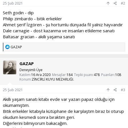
25 Şub 2021
#2
Seth godin - dip
Philip zimbardo - bitik erkekler
Ahmet şerif İzgören - şu hortumlu dünyada fil yalniz hayvandır
Dale carnagie - dost kazanma ve insanları etkileme sanatı
Baltasar gracian - akıllı yaşama sanatı
T
GAZAP
e
p
k
GAZAP
i
l
Deneyimli Üye
e
Katılım
16 Ara 2020
Mesajlar
184
Tepki puanı
478
Puanları
108
r
Konum
ZİNCİRLİ KUYU MEZARLIĞI.
:
25 Şub 2021
#3
Akıllı yaşam sanatı kitabı evde var yazarı papaz olduğu için
okumamıştım.
Bitik erkekler kitabıyla kütüphane de karşılaştım biraz bi oturup
okudum kesmedi sonra bıraktım geri.
Diğerlerini bilmiyorum bakacağım.