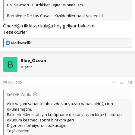
Cal Newport - Purdikkat, Dijital Minimalizm
Bartoleme De Las Casas - Kızılderililer nasıl yok edildi
Önerdiğin ilk kitap kulağa hoş geliyor bakarım.
Teşekkürler
T
Machiavellli
e
p
k
Blue_Ocean
i
B
l
Misafir
e
r
:
25 Şub 2021
#6
GAZAP' Alıntı:
Akılı yaşam sanatı kitabı evde var yazarı papaz olduğu için
okumamıştım.
Bitik erkekler kitabıyla kütüphane de karşılaştım biraz bi oturup
okudum kesmedi sonra bıraktım geri.
Diğerlerini bilmiyorum bakacağım.
Teşekkürler