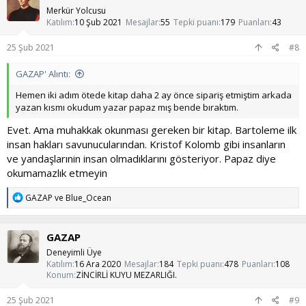
Merkür Yolcusu
Katılım
10 Şub 2021
Mesajlar
55
Tepki puanı
179
Puanları
43
25 Şub 2021
#8
GAZAP' Alıntı:
Hemen iki adım ötede kitap daha 2 ay önce sipariş etmiştim arkada
yazan kısmı okudum yazar papaz mış bende bıraktım.
Evet. Ama muhakkak okunması gereken bir kitap. Bartoleme ilk
insan hakları savunucularından. Kristof Kolomb gibi insanların
ve yandaşlarınin insan olmadıklarını gösteriyor. Papaz diye
okumamazlık etmeyin
T
GAZAP
ve
Blue_Ocean
e
p
k
GAZAP
i
l
Deneyimli Üye
e
Katılım
16 Ara 2020
Mesajlar
184
Tepki puanı
478
Puanları
108
r
Konum
ZİNCİRLİ KUYU MEZARLIĞI.
:
25 Şub 2021
#9