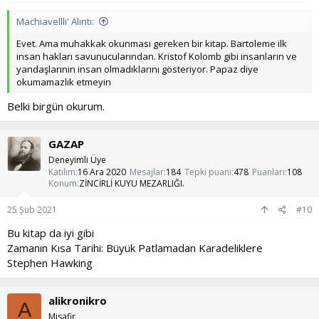
Machiavellli' Alıntı:
Evet. Ama muhakkak okunması gereken bir kitap. Bartoleme ilk
insan hakları savunucularından. Kristof Kolomb gibi insanların ve
yandaşlarınin insan olmadıklarını gösteriyor. Papaz diye
okumamazlık etmeyin
Belki birgün okurum.
GAZAP
Deneyimli Üye
Katılım
16 Ara 2020
Mesajlar
184
Tepki puanı
478
Puanları
108
Konum
ZİNCİRLİ KUYU MEZARLIĞI.
25 Şub 2021
#10
Bu kitap da iyi gibi
Zamanın Kısa Tarihi: Büyük Patlamadan Karadeliklere
Stephen Hawking
alikronikro
A
Misafir