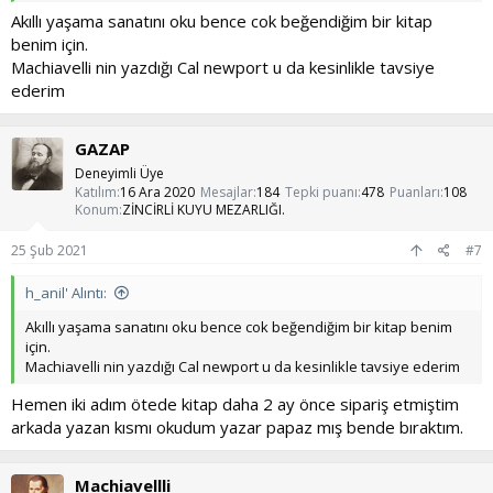
Akıllı yaşama sanatını oku bence cok beğendiğim bir kitap
benim için.
Machiavelli nin yazdığı Cal newport u da kesinlikle tavsiye
ederim
GAZAP
Deneyimli Üye
Katılım
16 Ara 2020
Mesajlar
184
Tepki puanı
478
Puanları
108
Konum
ZİNCİRLİ KUYU MEZARLIĞI.
25 Şub 2021
#7
h_anil' Alıntı:
Akıllı yaşama sanatını oku bence cok beğendiğim bir kitap benim
için.
Machiavelli nin yazdığı Cal newport u da kesinlikle tavsiye ederim
Hemen iki adım ötede kitap daha 2 ay önce sipariş etmiştim
arkada yazan kısmı okudum yazar papaz mış bende bıraktım.
Machiavellli