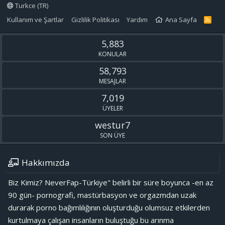
Turkce (TR)
Kullanım ve Şartlar
Gizlilik Politikası
Yardım
Ana Sayfa
R
S
S
5,883
KONULAR
58,793
MESAJLAR
7,019
ÜYELER
westur7
SON ÜYE
Hakkımızda
Biz Kimiz? NeverFap-Türkiye" belirli bir süre boyunca -en az
90 gün- pornografi, mastürbasyon ve orgazmdan uzak
durarak porno bağımlılığının oluşturduğu olumsuz etkilerden
kurtulmaya çalışan insanların buluştuğu bu arınma