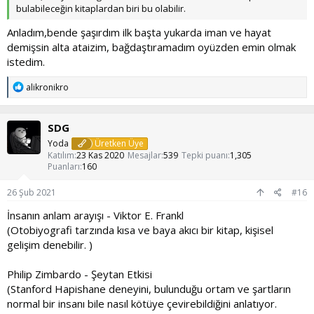
bulabileceğin kitaplardan biri bu olabilir.
Anladım,bende şaşırdım ilk başta yukarda iman ve hayat
demişsin alta ataizim, bağdaştıramadım oyüzden emin olmak
istedim.
T
alikronikro
e
p
k
SDG
i
l
Yoda
Üretken Üye
e
Katılım
23 Kas 2020
Mesajlar
539
Tepki puanı
1,305
r
Puanları
160
:
26 Şub 2021
#16
İnsanın anlam arayışı - Viktor E. Frankl
(Otobiyografi tarzında kısa ve baya akıcı bir kitap, kişisel
gelişim denebilir. )
Philip Zimbardo - Şeytan Etkisi
(Stanford Hapishane deneyini, bulunduğu ortam ve şartların
normal bir insanı bile nasıl kötüye çevirebildiğini anlatıyor.