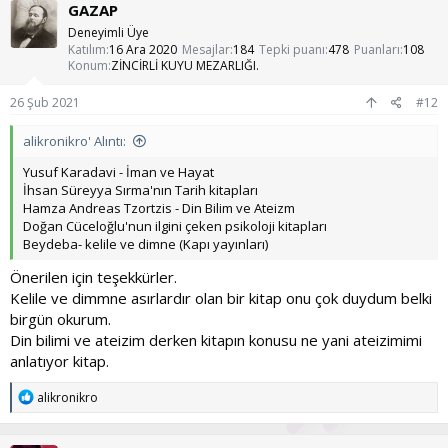
GAZAP
i
l
Deneyimli Üye
e
Katılım
16 Ara 2020
Mesajlar
184
Tepki puanı
478
Puanları
108
r
Konum
ZİNCİRLİ KUYU MEZARLIĞI.
:
26 Şub 2021
#12
alikronikro' Alıntı:
Yusuf Karadavi - İman ve Hayat
İhsan Süreyya Sırma'nın Tarih kitapları
Hamza Andreas Tzortzis - Din Bilim ve Ateizm
Doğan Cüceloğlu'nun ilgini çeken psikoloji kitapları
Beydeba- kelile ve dimne (Kapı yayınları)
Önerilen için teşekkürler.
Kelile ve dimmne asırlardır olan bir kitap onu çok duydum belki
birgün okurum.
Din bilimi ve ateizim derken kitapın konusu ne yani ateizimimi
anlatıyor kitap.
T
alikronikro
e
p
k