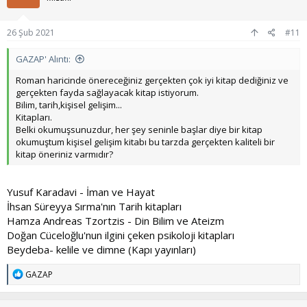
26 Şub 2021
#11
GAZAP' Alıntı:
Roman haricinde önereceğiniz gerçekten çok iyi kitap dediğiniz ve
gerçekten fayda sağlayacak kitap istiyorum.
Bilim, tarih,kişisel gelişim...
Kitapları.
Belki okumuşsunuzdur, her şey seninle başlar diye bir kitap
okumuştum kişisel gelişim kitabı bu tarzda gerçekten kaliteli bir
kitap öneriniz varmıdır?
Yusuf Karadavi - İman ve Hayat
İhsan Süreyya Sırma'nın Tarih kitapları
Hamza Andreas Tzortzis - Din Bilim ve Ateizm
Doğan Cüceloğlu'nun ilgini çeken psikoloji kitapları
Beydeba- kelile ve dimne (Kapı yayınları)
T
GAZAP
e
p
k