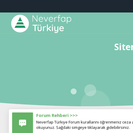
Site
Forum Rehberi >>>
Neverfap Türkiye Forum kurallarını öğrenmeniz ceza al
okuyunuz. Sağdaki simgeye tıklayarak gidebilirsiniz.