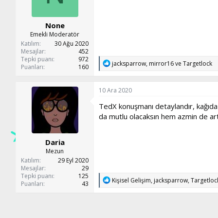
r
:
None
Emekli Moderatör
Katılım
30 Ağu 2020
Mesajlar
452
Tepki puanı
972
T
jacksparrow
,
mirror16
ve
Targetlock
Puanları
160
e
p
k
10 Ara 2020
i
l
TedX konuşmanı detaylandır, kağıda d
e
da mutlu olacaksın hem azmin de art
r
:
Daria
Mezun
Katılım
29 Eyl 2020
Mesajlar
29
Tepki puanı
125
T
Kişisel Gelişim
,
jacksparrow
,
Targetloc
Puanları
43
e
p
k
i