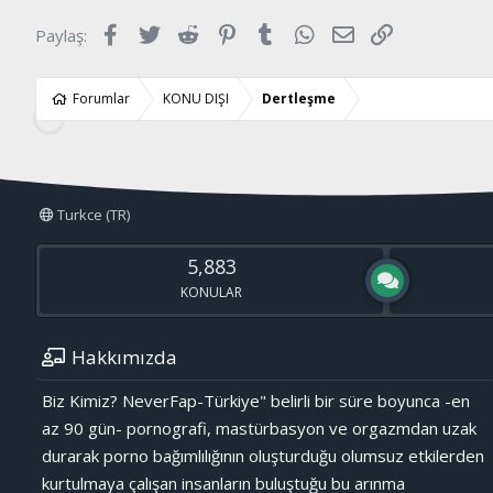
l
e
Facebook
Twitter
Reddit
Pinterest
Tumblr
WhatsApp
E-posta
Link
Paylaş:
r
:
Forumlar
KONU DIŞI
Dertleşme
Turkce (TR)
5,883
KONULAR
Hakkımızda
Biz Kimiz? NeverFap-Türkiye" belirli bir süre boyunca -en
az 90 gün- pornografi, mastürbasyon ve orgazmdan uzak
durarak porno bağımlılığının oluşturduğu olumsuz etkilerden
kurtulmaya çalışan insanların buluştuğu bu arınma