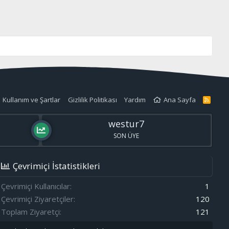
Kullanım ve Şartlar
Gizlilik Politikası
Yardım
Ana Sayfa
R
S
S
westur7
SON ÜYE
Çevrimiçi İstatistikleri
Çevrimiçi Kullanıcılar
1
Çevrimiçi Ziyaretçiler
120
Toplam Ziyaretçi
121