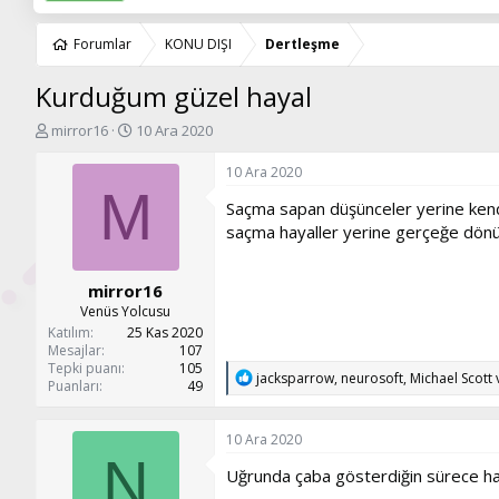
Forumlar
KONU DIŞI
Dertleşme
Kurduğum güzel hayal
K
B
mirror16
10 Ara 2020
o
a
n
ş
10 Ara 2020
u
l
M
Saçma sapan düşünceler yerine kend
y
a
u
n
saçma hayaller yerine gerçeğe dönü
b
g
a
ı
mirror16
ş
ç
l
t
Venüs Yolcusu
a
a
Katılım
25 Kas 2020
t
r
Mesajlar
107
Tepki puanı
105
a
i
T
jacksparrow
,
neurosoft
,
Michael Scott
v
Puanları
49
n
h
e
i
p
k
10 Ara 2020
i
N
l
Uğrunda çaba gösterdiğin sürece hay
e