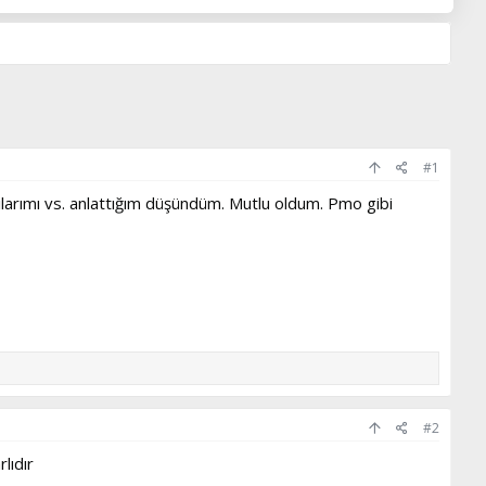
#1
arımı vs. anlattığım düşündüm. Mutlu oldum. Pmo gibi
#2
lıdır