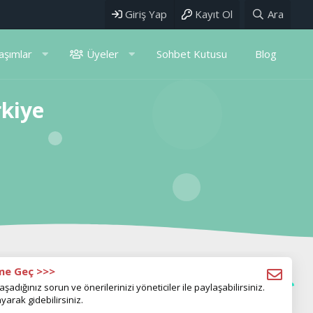
Giriş Yap
Kayıt Ol
Ara
aşımlar
Üyeler
Sohbet Kutusu
Blog
rkiye
ime Geç >>>
aşadığınız sorun ve önerilerinizi yöneticiler ile paylaşabilirsiniz.
yarak gidebilirsiniz.