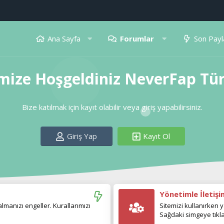
Ana Sayfa
Forumlar
Son Payl
mize Hoşgeldiniz NeverFap Tü
Bize katılmak için kayıt olabilir veya giriş yapabilirsiniz.
Giriş Yap
Kayıt Ol
Yönetimle İletiş
manızı engeller. Kurallarımızı
Sitemizi kullanırken y
Sağdaki simgeye tıkla