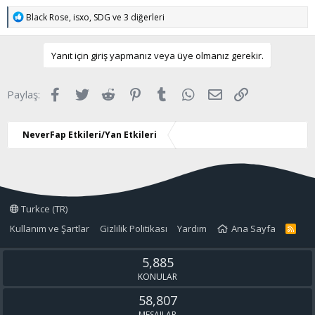
T
Black Rose
,
isxo
,
SDG
ve 3 diğerleri
e
p
k
Yanıt için giriş yapmanız veya üye olmanız gerekir.
i
l
e
Facebook
Twitter
Reddit
Pinterest
Tumblr
WhatsApp
E-posta
Link
Paylaş:
r
:
NeverFap Etkileri/Yan Etkileri
Turkce (TR)
Kullanım ve Şartlar
Gizlilik Politikası
Yardım
Ana Sayfa
R
S
S
5,885
KONULAR
58,807
MESAJLAR