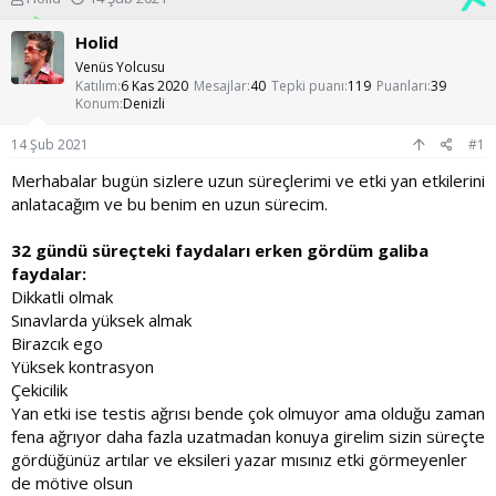
o
a
n
ş
Holid
u
l
Venüs Yolcusu
y
a
Katılım
6 Kas 2020
Mesajlar
40
Tepki puanı
119
Puanları
39
u
n
Konum
Denizli
b
g
a
ı
14 Şub 2021
#1
ş
ç
l
t
Merhabalar bugün sizlere uzun süreçlerimi ve etki yan etkilerini
a
a
anlatacağım ve bu benim en uzun sürecim.
t
r
a
i
32 gündü süreçteki faydaları erken gördüm galiba
n
h
faydalar:
i
Dikkatli olmak
Sınavlarda yüksek almak
Birazcık ego
Yüksek kontrasyon
Çekicilik
Yan etki ise testis ağrısı bende çok olmuyor ama olduğu zaman
fena ağrıyor daha fazla uzatmadan konuya girelim sizin süreçte
gördüğünüz artılar ve eksileri yazar mısınız etki görmeyenler
de mötive olsun