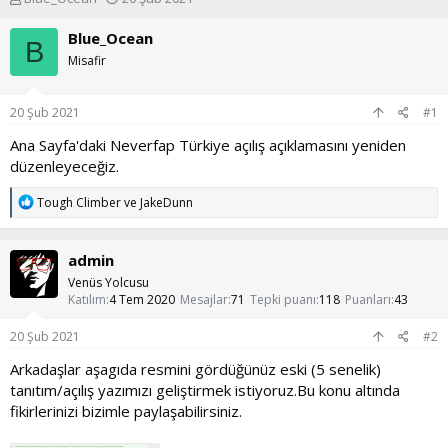
o
a
n
ş
Blue_Ocean
B
u
l
Misafir
y
a
u
n
b
g
20 Şub 2021
#1
a
ı
ş
ç
Ana Sayfa'daki Neverfap Türkiye açılış açıklamasını yeniden
l
t
düzenleyeceğiz.
a
a
t
r
T
Tough Climber
ve
JakeDunn
a
i
e
n
h
p
k
i
admin
i
l
Venüs Yolcusu
e
Katılım
4 Tem 2020
Mesajlar
71
Tepki puanı
118
Puanları
43
r
:
20 Şub 2021
#2
Arkadaşlar aşagıda resmini gördüğünüz eski (5 senelik)
tanıtım/açılış yazımızı geliştirmek istiyoruz.Bu konu altında
fikirlerinizi bizimle paylaşabilirsiniz.