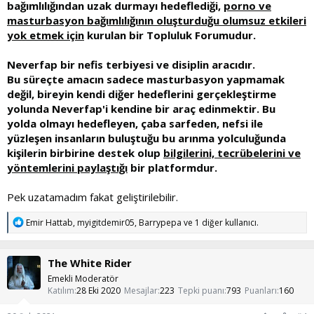
bağımlılığından uzak durmayı hedeflediği,
porno
ve
masturbasyon
bağımlılığının oluşturduğu olumsuz etkileri
yok etmek için
kurulan bir Topluluk Forumudur.
Neverfap bir nefis terbiyesi ve disiplin aracıdır.
Bu süreçte amacın sadece masturbasyon yapmamak
değil, bireyin kendi diğer hedeflerini gerçekleştirme
yolunda Neverfap'i kendine bir araç edinmektir.
Bu
yolda olmayı hedefleyen, çaba sarfeden, nefsi ile
yüzleşen
insanların buluştuğu bu arınma yolculuğunda
kişilerin birbirine destek olup
bilgilerini, tecrübelerini ve
yöntemlerini
paylaştığı
bir platformdur.
Pek uzatamadım fakat geliştirilebilir.
T
Emir Hattab
,
myigitdemir05
,
Barrypepa
ve 1 diğer kullanıcı.
e
p
k
The White Rider
i
l
Emekli Moderatör
e
Katılım
28 Eki 2020
Mesajlar
223
Tepki puanı
793
Puanları
160
r
: