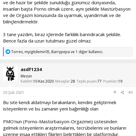
ve de hazır bir şekilde sunulduğu günümüz dünyasında,
insanları başta Porno olmak üzere, aynı şekilde Mastürbasyon
ve de Orgazm konusunda da uyarmak, uyandırmak ve de
bilinçlendirmektir.
3 tane yazdım, biraz içlerinde farklılık barındıracak şekilde.
Bence fazla da uzun tutulması güzel olmaz.
T
Torres
,
myigitdemir05
,
Barrypepa
ve 1 diğer kullanıcı.
e
p
k
asdf1234
i
l
Mezun
e
Katılım
10 Kas 2020
Mesajlar
28
Tepki puanı
77
Puanları
19
r
:
20 Şub 2021
#5
Bu site kendi aldatmayı bırakanların, kendini geliştirmek
isteyenlerin ve bu zamanın yeni bağımlılığı olan
PMO'nun (Porno-Mastürbasyon-Orgazmın) üstesinden
gelmek isteyenlerin araştırmalarını, tecrübelerini ve bunların
üzerine inşaa ettikleri fikirleri belirttikleri bir platformdur.