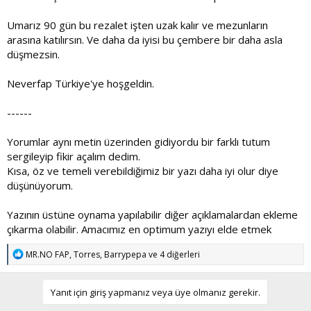
Umarız 90 gün bu rezalet işten uzak kalır ve mezunların
arasına katılırsın. Ve daha da iyisi bu çembere bir daha asla
düşmezsin.
Neverfap Türkiye'ye hoşgeldin.
------
Yorumlar aynı metin üzerinden gidiyordu bir farklı tutum
sergileyip fikir açalım dedim.
Kısa, öz ve temeli verebildiğimiz bir yazı daha iyi olur diye
düşünüyorum.
Yazının üstüne oynama yapılabilir diğer açıklamalardan ekleme
çıkarma olabilir. Amacımız en optimum yazıyı elde etmek
T
MR.NO FAP
,
Torres
,
Barrypepa
ve 4 diğerleri
e
p
k
Yanıt için giriş yapmanız veya üye olmanız gerekir.
i
l