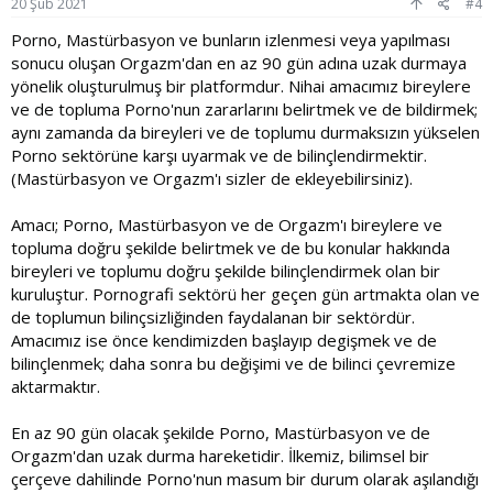
20 Şub 2021
#4
Porno, Mastürbasyon ve bunların izlenmesi veya yapılması
sonucu oluşan Orgazm'dan en az 90 gün adına uzak durmaya
yönelik oluşturulmuş bir platformdur. Nihai amacımız bireylere
ve de topluma Porno'nun zararlarını belirtmek ve de bildirmek;
aynı zamanda da bireyleri ve de toplumu durmaksızın yükselen
Porno sektörüne karşı uyarmak ve de bilinçlendirmektir.
(Mastürbasyon ve Orgazm'ı sizler de ekleyebilirsiniz).
Amacı; Porno, Mastürbasyon ve de Orgazm'ı bireylere ve
topluma doğru şekilde belirtmek ve de bu konular hakkında
bireyleri ve toplumu doğru şekilde bilinçlendirmek olan bir
kuruluştur. Pornografi sektörü her geçen gün artmakta olan ve
de toplumun bilinçsizliğinden faydalanan bir sektördür.
Amacımız ise önce kendimizden başlayıp degişmek ve de
bilinçlenmek; daha sonra bu değişimi ve de bilinci çevremize
aktarmaktır.
En az 90 gün olacak şekilde Porno, Mastürbasyon ve de
Orgazm'dan uzak durma hareketidir. İlkemiz, bilimsel bir
çerçeve dahilinde Porno'nun masum bir durum olarak aşılandığı