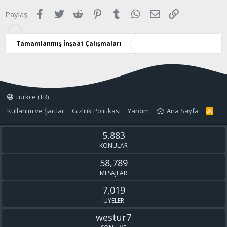
e
Facebook
Twitter
Reddit
Pinterest
Tumblr
WhatsApp
E-posta
Link
Paylaş:
r
:
Tamamlanmış İnşaat Çalışmaları
Turkce (TR)
Kullanım ve Şartlar
Gizlilik Politikası
Yardım
Ana Sayfa
R
S
S
5,883
KONULAR
58,789
MESAJLAR
7,019
ÜYELER
westur7