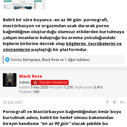
Belirli bir süre boyunca -en az 90 gün- pornografi,
mastürbasyon ve orgazmdan uzak durarak porno
bağımlılığının oluşturduğu olumsuz etkilerden kurtulmaya
çalışan insanların buluştuğu bu arınma yolculuğundaki
kişilerin birbirine destek olup
bilgilerini, tecrübelerini ve
yöntemlerini
paylaştığı bir platformdur.
T
Torres
,
Barrypepa
,
Black Rose
ve 1 diğer kullanıcı.
e
p
k
Black Rose
i
l
Admin
Forum Yöneticisi
e
Katılım
5 Kas 2020
Mesajlar
1,276
Tepki puanı
3,413
r
Puanları
180
:
20 Şub 2021
#3
Pornografi ve Mastürbasyon bağımlılığından ömür boyu
kurtulmak adına, belirli bir hedef olması bakımından
bireyin kendisine
"en az 90 gün"
olacak şekilde bu