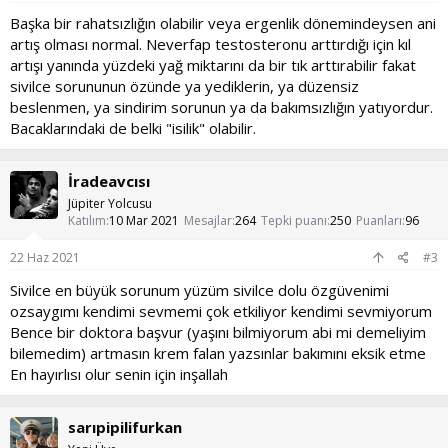
Başka bir rahatsızlığın olabilir veya ergenlik dönemindeysen ani
artış olması normal. Neverfap testosteronu arttırdığı için kıl
artışı yanında yüzdeki yağ miktarını da bir tık arttırabilir fakat
sivilce sorununun özünde ya yediklerin, ya düzensiz
beslenmen, ya sindirim sorunun ya da bakımsızlığın yatıyordur.
Bacaklarındaki de belki "isilik" olabilir.
İradeavcısı
Jüpiter Yolcusu
Katılım
10 Mar 2021
Mesajlar
264
Tepki puanı
250
Puanları
96
22 Haz 2021
#3
Sivilce en büyük sorunum yüzüm sivilce dolu özgüvenimi
ozsaygımı kendimi sevmemi çok etkiliyor kendimi sevmiyorum
Bence bir doktora başvur (yaşını bilmiyorum abi mi demeliyim
bilemedim) artmasın krem falan yazsınlar bakımını eksik etme
En hayırlısı olur senin için inşallah
sarıpipilifurkan