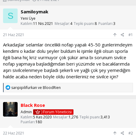
o
a
n
ş
Samiloymak
S
u
l
Yeni Üye
y
a
Katılım
11 Nis 2021
Mesajlar
4
Tepki puanı
8
Puanları
3
u
n
b
g
21 Haz 2021
#1
a
ı
ş
ç
Arkadaşlar selamlar öncelikli nofap yapalı 45-50 gunlerimdeyim
l
t
kendimi o kadar dolu şeyler buldum ki işimle ilgili olsun sporla
a
a
ilgili bana hiç kriz vurmuyor çok şükür ama bı sorunum sivilce
t
r
nofap yapmaya başladığımdan beri yüzümde ve bacaklarımda
a
i
aşırı sivilcelenmeye başladı şekerli ve yağlı çok şey yemediğim
n
h
i
halde acaba neden böyle oldu önerileriniz ne sivilce için?
T
sarıpipilifurkan
ve
BloodRien
e
p
k
Black Rose
i
l
Admin
Forum Yöneticisi
e
Katılım
5 Kas 2020
Mesajlar
1,276
Tepki puanı
3,413
r
Puanları
180
:
22 Haz 2021
#2