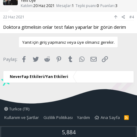
Yeni Üye
Katılım
20 Haz 2021
Mesajlar
1
Tepki puanı
0
Puanları
3
22 Haz 2021
#4
Doktora gitmelisin onlar test falan yaparlar bir görün derim
Yanıt için giriş yapmanız veya üye olmanız gerekir.
Facebook
Twitter
Reddit
Pinterest
Tumblr
WhatsApp
E-posta
Link
Paylaş:
NeverFap Etkileri/Yan Etkileri
Turkce (TR)
Kullanım ve Şartlar
Gizlilik Politikası
Yardım
Ana Sayfa
R
S
S
5,884