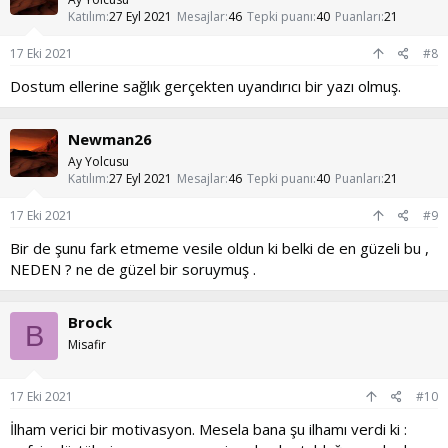
e
Katılım
27 Eyl 2021
Mesajlar
46
Tepki puanı
40
Puanları
21
r
:
17 Eki 2021
#8
Dostum ellerine sağlık gerçekten uyandırıcı bir yazı olmuş.
Newman26
Ay Yolcusu
Katılım
27 Eyl 2021
Mesajlar
46
Tepki puanı
40
Puanları
21
17 Eki 2021
#9
Bir de şunu fark etmeme vesile oldun ki belki de en güzeli bu ,
NEDEN ? ne de güzel bir soruymuş .
Brock
B
Misafir
17 Eki 2021
#10
İlham verici bir motivasyon. Mesela bana şu ilhamı verdi ki :