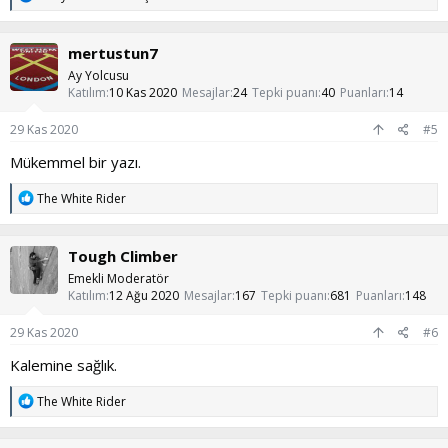
e
p
k
mertustun7
i
l
Ay Yolcusu
e
Katılım
10 Kas 2020
Mesajlar
24
Tepki puanı
40
Puanları
14
r
:
29 Kas 2020
#5
Mükemmel bir yazı.
T
The White Rider
e
p
k
Tough Climber
i
l
Emekli Moderatör
e
Katılım
12 Ağu 2020
Mesajlar
167
Tepki puanı
681
Puanları
148
r
:
29 Kas 2020
#6
Kalemine sağlık.
T
The White Rider
e
p
k