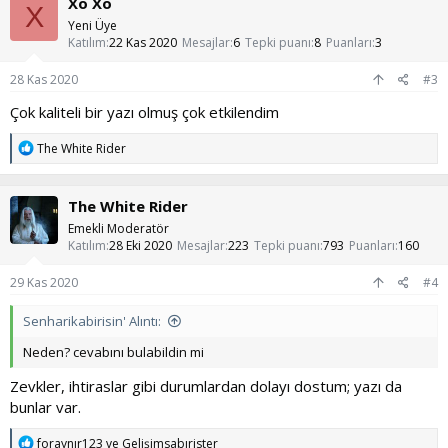
Xo Xo
i
X
l
Yeni Üye
e
Katılım
22 Kas 2020
Mesajlar
6
Tepki puanı
8
Puanları
3
r
:
28 Kas 2020
#3
Çok kaliteli bir yazı olmuş çok etkilendim
T
The White Rider
e
p
k
The White Rider
i
l
Emekli Moderatör
e
Katılım
28 Eki 2020
Mesajlar
223
Tepki puanı
793
Puanları
160
r
:
29 Kas 2020
#4
Senharikabirisin' Alıntı:
Neden? cevabını bulabildin mi
Zevkler, ihtiraslar gibi durumlardan dolayı dostum; yazı da
bunlar var.
T
foraynır123
ve
Gelişimsabırister