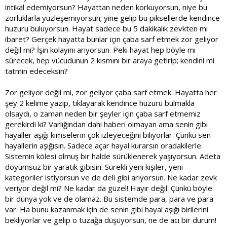
intikal edemiyorsun? Hayattan neden korkuyorsun, niye bu
zorluklarla yüzleşemiyorsun; yine gelip bu piksellerde kendince
huzuru buluyorsun. Hayat sadece bu 5 dakikalık zevkten mi
ibaret? Gerçek hayatta bunlar için çaba sarf etmek zor geliyor
değil mi? İşin kolayını arıyorsun. Peki hayat hep böyle mi
sürecek, hep vücudunun 2 kısmını bir araya getirip; kendini mi
tatmin edeceksin?
Zor geliyor değil mi, zor geliyor çaba sarf etmek. Hayatta her
şey 2 kelime yazıp, tıklayarak kendince huzuru bulmakla
olsaydı, o zaman neden bir şeyler için çaba sarf etmemiz
gerekirdi ki? Varlığından dahi haberi olmayan ama senin gibi
hayaller aşığı kimselerin çok izleyeceğini biliyorlar. Çünkü sen
hayallerin aşığısın. Sadece açar hayal kurarsın oradakilerle.
Sistemin kölesi olmuş bir halde sürüklenerek yaşıyorsun. Adeta
doyumsuz bir yaratık gibisin. Sürekli yeni kişiler, yeni
kategoriler istiyorsun ve de deli gibi arıyorsun. Ne kadar zevk
veriyor değil mi? Ne kadar da güzel! Hayır değil. Çünkü böyle
bir dünya yok ve de olamaz. Bu sistemde para, para ve para
var. Ha bunu kazanmak için de senin gibi hayal aşığı birilerini
bekliyorlar ve gelip o tuzağa düşüyorsun, ne de acı bir durum!