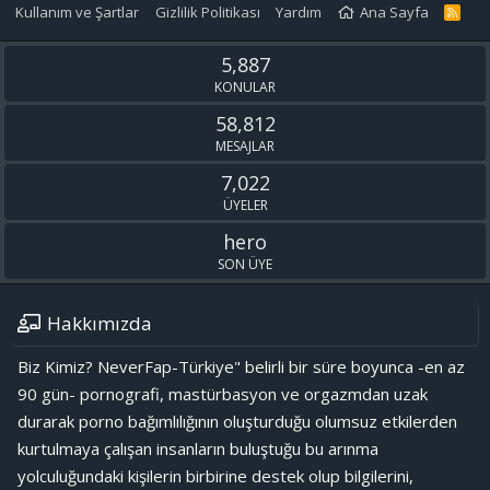
imkanlarımızla yenmek. Yani imkan yaratmak. Evet biz belki bu illeti
Kullanım ve Şartlar
Gizlilik Politikası
Yardım
Ana Sayfa
R
S
ortadan kaldıramayabiliriz ama inanç denen ruh ile yenebiliriz. Şu
S
kısa hayatta bu tarz geçici şeylere artık prim vermeme vaktidir
5,887
dostlar.
KONULAR
58,812
MESAJLAR
7,022
ÜYELER
hero
SON ÜYE
Hakkımızda
Biz Kimiz? NeverFap-Türkiye" belirli bir süre boyunca -en az
90 gün- pornografi, mastürbasyon ve orgazmdan uzak
durarak porno bağımlılığının oluşturduğu olumsuz etkilerden
kurtulmaya çalışan insanların buluştuğu bu arınma
yolculuğundaki kişilerin birbirine destek olup bilgilerini,