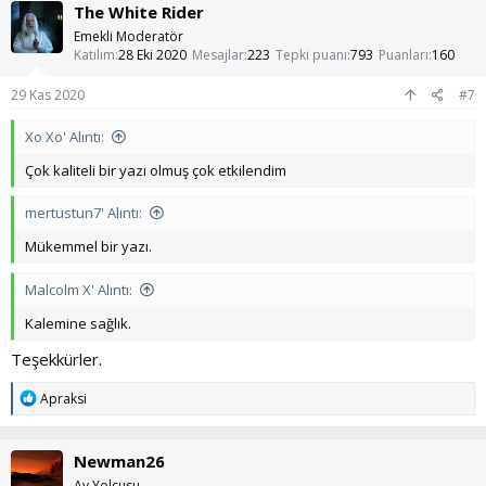
The White Rider
i
l
Emekli Moderatör
e
Katılım
28 Eki 2020
Mesajlar
223
Tepki puanı
793
Puanları
160
r
:
29 Kas 2020
#7
Xo Xo' Alıntı:
Çok kaliteli bir yazı olmuş çok etkilendim
mertustun7' Alıntı:
Mükemmel bir yazı.
Malcolm X' Alıntı:
Kalemine sağlık.
Teşekkürler.
T
Apraksi
e
p
k
Newman26
i
l
Ay Yolcusu