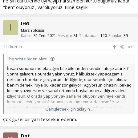
nefsin dürtülerine uymayıp narsizmden kurtulduğumuz kadar
"ben" oluyoruz ; varoluyoruz. Eline saglık
IHG
I
Mars Yolcusu
Katılım
31 Tem 2021
Mesajlar
81
Tepki puanı
120
Puanları
39
23 Eki 2021
#11
The White Rider' Alıntı:
İnsan sonunun ne olacağını bile bile neden kendini ateşe atar ki?
Sonra geliyoruz burada yakınıyoruz, hâlbuki tek yapacağamız
nefs ben harekete geçiyorum dediğinde, otur seninle işim olmaz
benim demek. Niye bu kadar zor geliyor? Açıyorsun cihazını, birkaç
kelime yazıyorsun ve sanal ortamda başkalarının aldığı zevkleri
izliyorsun. O orada yapıyor yav sana ne oluyor? Sen niye kendi
kendine seviniyorsun? Adamın, kadının umrunda mısın? Yav
yaptığın, piksellere bakıp başkalarının aldığı zevkten; kendince
Genişletmek için tıklayın ...
zevk aldığını sanıp onların kölesi olmak. Evet yaptığın bu. E o
zaman bile bile niye yine yapıyorsun, niye her defasında
Çok güzel bir yazı tessekur ederim.
yapmayacağım; artık yeter diyip kendini gaza getirip, yine gidip
izliyorsun? Sadece 5 dakika yav, sonrasında günlerce her yönden
cefasını çekiyorsun. Yazık değil mi gençliğine? Niye gerçeklerden
Dot