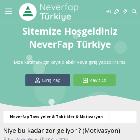
Sitemize Hoşgeldiniz
NeverFap Türkiye
Bize katılmak için kayıt olabilir veya giriş yapabilirsiniz.
Giriş Yap
Kayıt Ol
Neverfap Tavsiyeler & Taktikler & Motivasyon
Niye bu kadar zor geliyor ? (Motivasyon)
K
B
The White Rider
28 Kas 2020