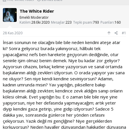
o
a
n
ş
The White Rider
u
l
Emekli Moderatör
y
a
Katılım
28 Eki 2020
Mesajlar
223
Tepki puanı
793
Puanları
160
u
n
b
g
28 Kas 2020
#1
a
ı
ş
ç
İnsan sonunun ne olacağını bile bile neden kendini ateşe atar
l
t
ki? Sonra geliyoruz burada yakınıyoruz, hâlbuki tek
a
a
yapacağamız nefs ben harekete geçiyorum dediğinde, otur
t
r
seninle işim olmaz benim demek. Niye bu kadar zor geliyor?
a
i
Açıyorsun cihazını, birkaç kelime yazıyorsun ve sanal ortamda
n
h
i
başkalarının aldığı zevkleri izliyorsun. O orada yapıyor yav sana
ne oluyor? Sen niye kendi kendine seviniyorsun? Adamın,
kadının umrunda mısın? Yav yaptığın, piksellere bakıp
başkalarının aldığı zevkten; kendince zevk aldığını sanıp onların
kölesi olmak. Evet yaptığın bu. E o zaman bile bile niye yine
yapıyorsun, niye her defasında yapmayacağım; artık yeter
diyip kendini gaza getirip, yine gidip izliyorsun? Sadece 5
dakika yav, sonrasında günlerce her yönden cefasını
çekiyorsun. Yazık değil mi gençliğine? Niye gerçeklerden
korkuyorsun? Neden hayaller dünyasından hakikatler dünyasına