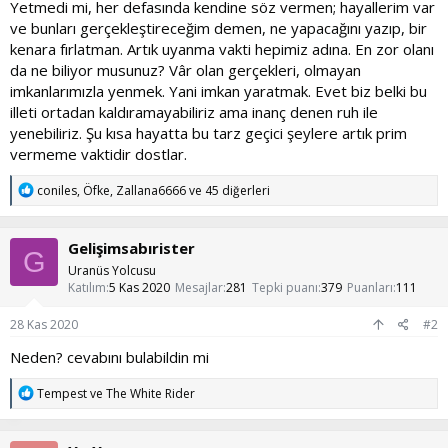
Yetmedi mi, her defasında kendine söz vermen; hayallerim var
ve bunları gerçekleştireceğim demen, ne yapacağını yazıp, bir
kenara fırlatman. Artık uyanma vakti hepimiz adına. En zor olanı
da ne biliyor musunuz? Vâr olan gerçekleri, olmayan
imkanlarımızla yenmek. Yani imkan yaratmak. Evet biz belki bu
illeti ortadan kaldıramayabiliriz ama inanç denen ruh ile
yenebiliriz. Şu kısa hayatta bu tarz geçici şeylere artık prim
vermeme vaktidir dostlar.
T
coniles
,
Öfke
,
Zallana6666
ve 45 diğerleri
e
p
k
Gelişimsabırister
i
G
l
Uranüs Yolcusu
e
Katılım
5 Kas 2020
Mesajlar
281
Tepki puanı
379
Puanları
111
r
:
28 Kas 2020
#2
Neden? cevabını bulabildin mi
T
Tempest
ve
The White Rider
e
p
k